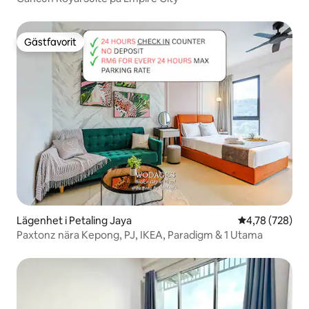
Gästfavorit
Gästfavorit
Lägenhet i Petaling Jaya
4,78 av 5 i ge
4,78 (728)
Paxtonz nära Kepong, PJ, IKEA, Paradigm & 1 Utama