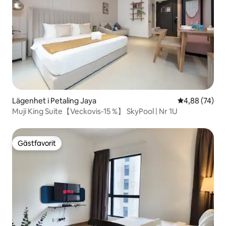
Lägenhet i Petaling Jaya
4,88 av 5 i g
4,88 (74)
Muji King Suite【Veckovis-15 %】 SkyPool | Nr 1U
Gästfavorit
Gästfavorit