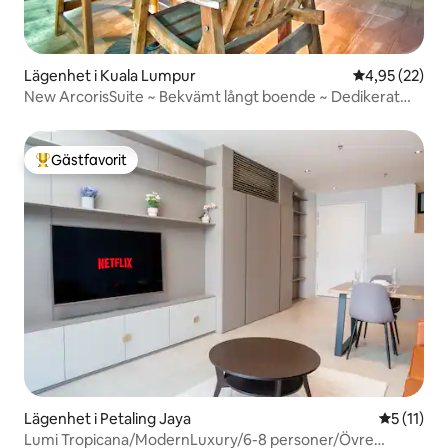
Lägenhet i Kuala Lumpur
4,95 av 5 i g
4,95 (22)
New ArcorisSuite ~ Bekvämt långt boende ~ Dedikerat
arbetsutrymme ~ Höghastighets trådlöst nätverk ~ 3
minuters promenad till 163 ~ Privat trädgård
Gästfavorit
Populär gästfavorit
Lägenhet i Petaling Jaya
5 av 5 i 
5 (11)
Lumi Tropicana/ModernLuxury/6-8 personer/Övre