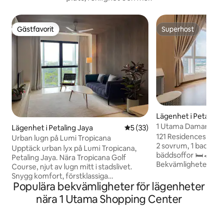
Gästfavorit
Superhost
Gästfavorit
Superhost
Lägenhet i Petalin
1 Utama Damansa
Lägenhet i Petaling Jaya
5 av 5 i genomsnittligt be
5 (33)
personer 2 sovru
121 Residences 
Urban lugn på Lumi Tropicana
2 sovrum, 1 badru
Upptäck urban lyx på Lumi Tropicana,
bäddsoffor 🛏️ 🚗 1 parkeringsplats
Petaling Jaya. Nära Tropicana Golf
Bekvämligheter och
Course, njut av lugn mitt i stadslivet.
närheten: 1. 1 Utama 🌟 (5 minuters
Snygg komfort, förstklassiga
bilresa) En av Syd
Populära bekvämligheter för lägenheter
bekvämligheter, enkel tillgång till
AEON-supermarknader Målti
restauranger och närliggande
nära 1 Utama Shopping Center
Tai Fung Stormarknad – Village Grocer 2.
sevärdheter. Perfekt för en
Curve & eCurve 🛍️ 
avkopplande semester. 10-15 minuters