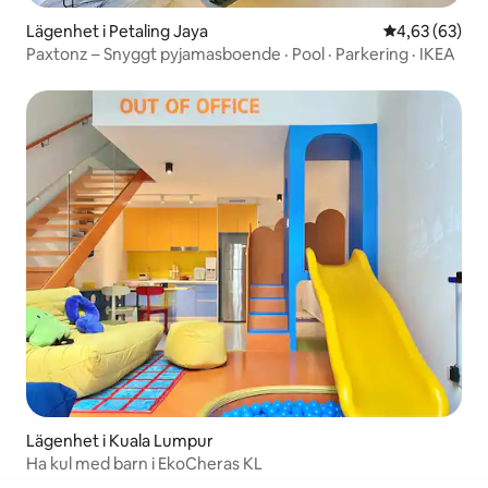
Lägenhet i Petaling Jaya
4,63 av 5 i g
4,63 (63)
Paxtonz – Snyggt pyjamasboende · Pool · Parkering · IKEA
Lägenhet i Kuala Lumpur
Ha kul med barn i EkoCheras KL