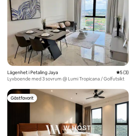
Lägenhet i Petaling Jaya
5 av 5 i 
5 (3)
Lyxboende med 3 sovrum @ Lumi Tropicana / Golfutsikt
Gästfavorit
Gästfavorit