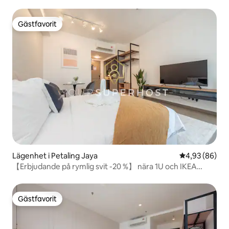
Gästfavorit
Gästfavorit
Lägenhet i Petaling Jaya
4,93 av 5 i g
4,93 (86)
【Erbjudande på rymlig svit -20 %】 nära 1U och IKEA
Hospital
Gästfavorit
Gästfavorit