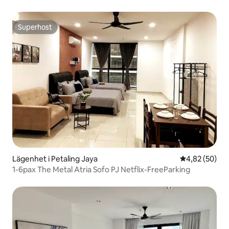
Superhost
Superhost
Lägenhet i Petaling Jaya
4,82 av 5 i g
4,82 (50)
1-6pax The Metal Atria Sofo PJ Netflix-FreeParking