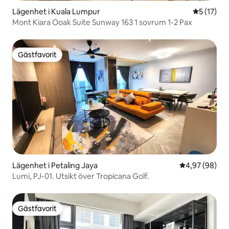
Lägenhet i Kuala Lumpur
5 av 5 i g
5 (17)
Mont Kiara Ooak Suite Sunway 163 1 sovrum 1-2 Pax
Gästfavorit
Gästfavorit
Lägenhet i Petaling Jaya
4,97 av 5 i g
4,97 (98)
Lumi, PJ-01. Utsikt över Tropicana Golf.
Gästfavorit
Gästfavorit