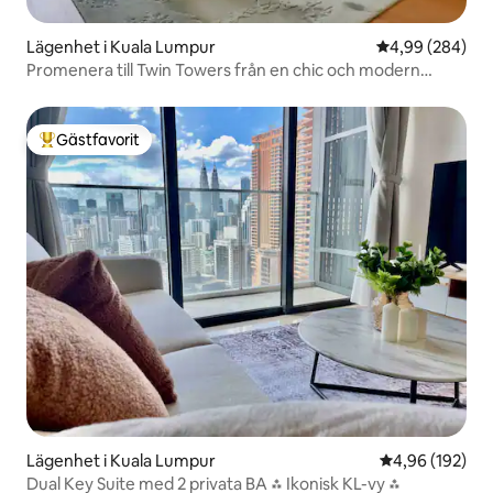
Lägenhet i Kuala Lumpur
4,99 av 5 i ge
4,99 (284)
Promenera till Twin Towers från en chic och modern
lägenhet med utsikt
Gästfavorit
Populär gästfavorit
Lägenhet i Kuala Lumpur
4,96 av 5 i ge
4,96 (192)
Dual Key Suite med 2 privata BA ⁂ Ikonisk KL-vy ⁂