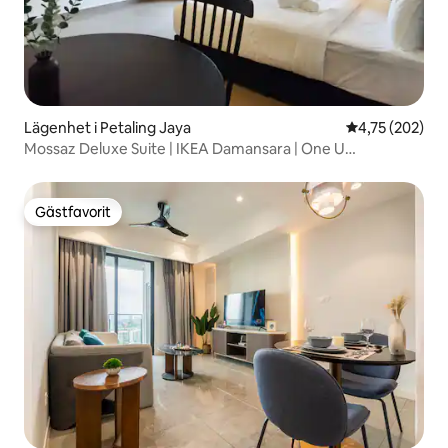
Lägenhet i Petaling Jaya
4,75 av 5 i ge
4,75 (202)
Mossaz Deluxe Suite | IKEA Damansara | One U
köpcentrum
Gästfavorit
Gästfavorit