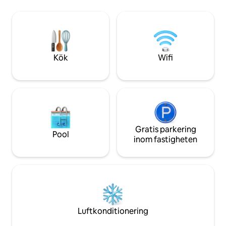
närheten – IKEA &
bilresa: - NKVE, LDP & större rutter i
hemväsentligheter 3. Starling Mall 🏬 
Klang Valley - Sunway Giza & Tropicana
minuters bilresa) M
Gardens Mall - St. Joseph 's & British Int
kaféer och restauranger Sto
School, Sri KDU, SEGI University -
Jaya Grocer
Thomson Hospital - IKEA & One Utama
Njut av bekvämlighet och komfort i
Kök
Wifi
hjärtat av allt.
Gratis parkering
Pool
inom fastigheten
Luftkonditionering