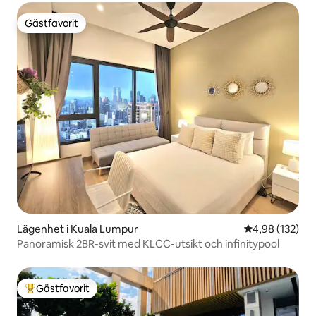
Gästfavorit
Gästfavorit
Lägenhet i Kuala Lumpur
4,98 av 5 i ge
4,98 (132)
Panoramisk 2BR-svit med KLCC-utsikt och infinitypool
Gästfavorit
Populär gästfavorit