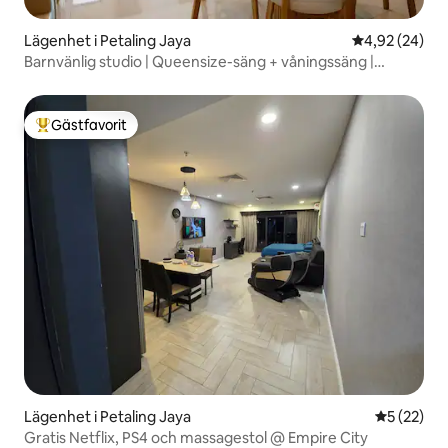
Lägenhet i Petaling Jaya
4,92 av 5 i g
4,92 (24)
Barnvänlig studio | Queensize-säng + våningssäng |
HighPark PJ #T15
Gästfavorit
Populär gästfavorit
Lägenhet i Petaling Jaya
5 av 5 i g
5 (22)
Gratis Netflix, PS4 och massagestol @ Empire City