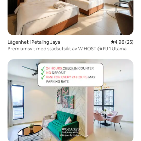
Lägenhet i Petaling Jaya
4,96 av 5 i g
4,96 (25)
Premiumsvit med stadsutsikt av W HOST @ PJ 1 Utama