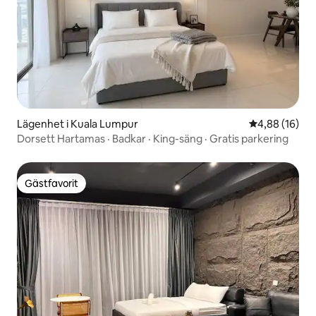
Lägenhet i Kuala Lumpur
4,88 av 5 i g
4,88 (16)
Dorsett Hartamas · Badkar · King-säng · Gratis parkering
Gästfavorit
Gästfavorit