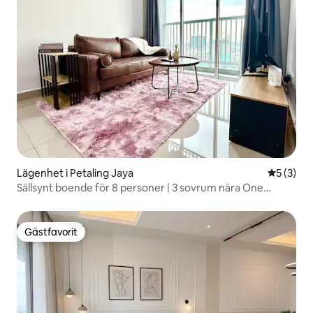
Lägenhet i Petaling Jaya
5 av 5 i 
5 (3)
Sällsynt boende för 8 personer | 3 sovrum nära One
Utama och Damansara
Gästfavorit
Gästfavorit