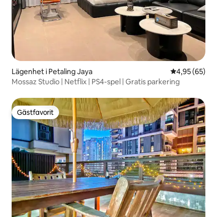
Lägenhet i Petaling Jaya
4,95 av 5 i g
4,95 (65)
Mossaz Studio | Netflix | PS4-spel | Gratis parkering
Gästfavorit
Gästfavorit