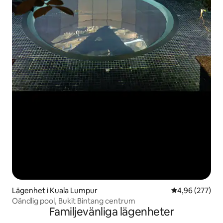
Lägenhet i Kuala Lumpur
4,96 av 5 i ge
4,96 (277)
Oändlig pool, Bukit Bintang centrum
Familjevänliga lägenheter