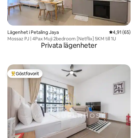
Lägenhet i Petaling Jaya
4,91 av 5 i g
4,91 (65)
Mossaz PJ | 4Pax Muji 2bedroom [Netflix] 5KM till 1U
Privata lägenheter
Gästfavorit
Populär gästfavorit