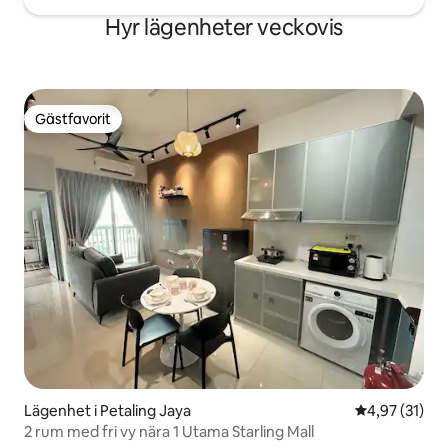
Hyr lägenheter veckovis
Gästfavorit
Gästfavorit
Lägenhet i Petaling Jaya
4,97 av 5 i g
4,97 (31)
2 rum med fri vy nära 1 Utama Starling Mall