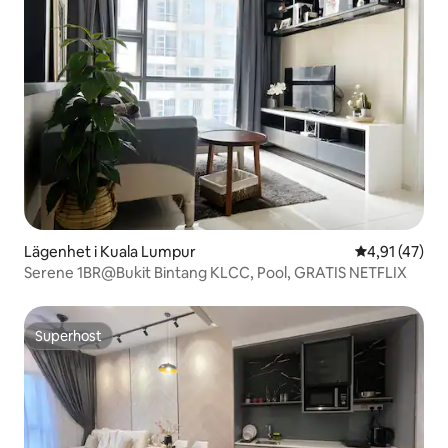
Lägenhet i Kuala Lumpur
4,91 av 5 i g
4,91 (47)
Serene 1BR@Bukit Bintang KLCC, Pool, GRATIS NETFLIX
Superhost
Superhost