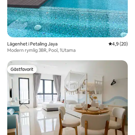
Lägenhet i Petaling Jaya
4,9 av 5 i g
4,9 (20)
Modern rymlig 3BR, Pool, 1Utama
Gästfavorit
Gästfavorit