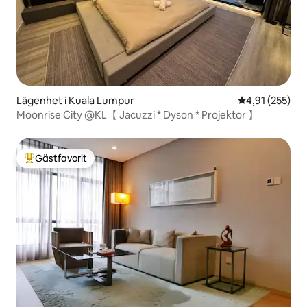
Lägenhet i Kuala Lumpur
4,91 av 5 i ge
4,91 (255)
Moonrise City @KL【 Jacuzzi * Dyson * Projektor 】
Gästfavorit
Populär gästfavorit