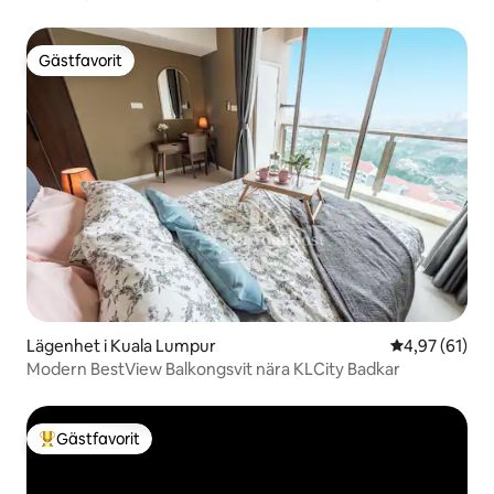
Gästfavorit
Gästfavorit
Lägenhet i Kuala Lumpur
4,97 av 5 i g
4,97 (61)
Modern BestView Balkongsvit nära KLCity Badkar
Gästfavorit
Populär gästfavorit