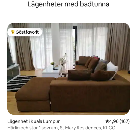
Lägenheter med badtunna
våningen
Gästfavorit
Populär gästfavorit
Lägenhet i Kuala Lumpur
4,96 av 5 i ge
4,96 (167)
Härlig och stor 1 sovrum, St Mary Residences, KLCC