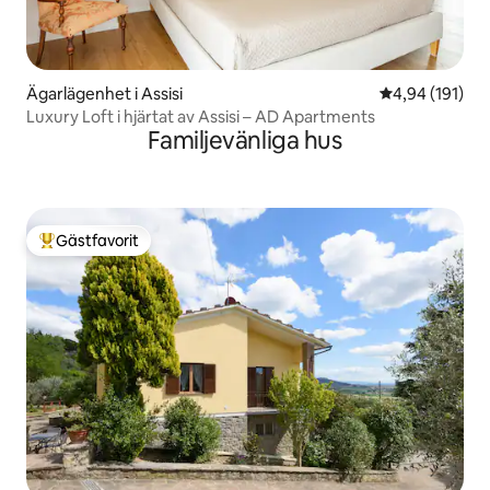
Ägarlägenhet i Assisi
4,94 av 5 i ge
4,94 (191)
Luxury Loft i hjärtat av Assisi – AD Apartments
Familjevänliga hus
Gästfavorit
Populär gästfavorit