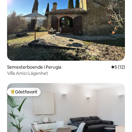
Semesterboende i Perugia
5 av 5 i g
5 (12)
Villa Amici Lägenhet
Gästfavorit
Populär gästfavorit