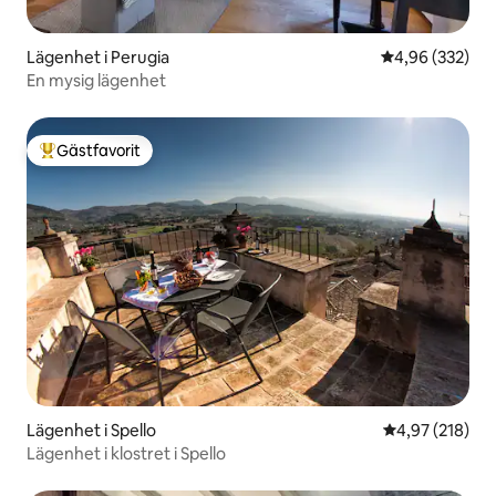
Lägenhet i Perugia
4,96 av 5 i ge
4,96 (332)
En mysig lägenhet
Gästfavorit
Populär gästfavorit
Lägenhet i Spello
4,97 av 5 i ge
4,97 (218)
Lägenhet i klostret i Spello