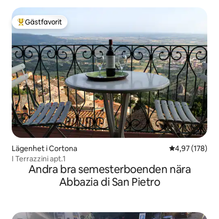
Gästfavorit
Populär gästfavorit
Lägenhet i Cortona
4,97 av 5 i ge
4,97 (178)
I Terrazzini apt.1
Andra bra semesterboenden nära
Abbazia di San Pietro