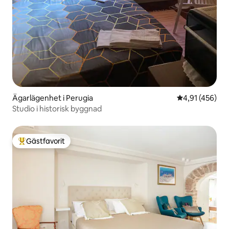
Ägarlägenhet i Perugia
4,91 av 5 i ge
4,91 (456)
Studio i historisk byggnad
Gästfavorit
Populär gästfavorit