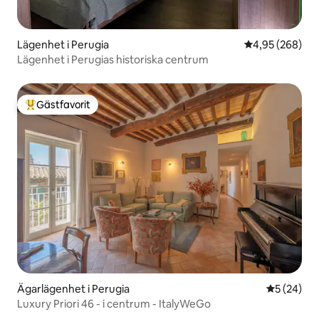
Lägenhet i Perugia
4,95 av 5 i ge
4,95 (268)
Lägenhet i Perugias historiska centrum
Gästfavorit
Populär gästfavorit
Ägarlägenhet i Perugia
5 av 5 i g
5 (24)
Luxury Priori 46 - i centrum - ItalyWeGo