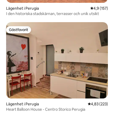
Lägenhet i Perugia
4,9 av 5 i ge
4,9 (157)
I den historiska stadskärnan, terrasser och unik utsikt
Gästfavorit
Gästfavorit
Lägenhet i Perugia
4,83 av 5 i ge
4,83 (223)
Heart Balloon House - Centro Storico Perugia