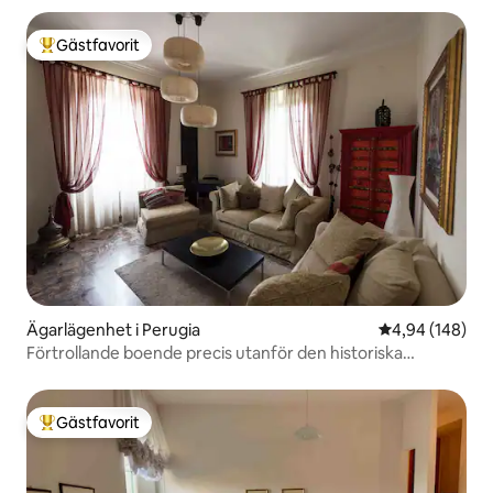
Gästfavorit
Populär gästfavorit
Ägarlägenhet i Perugia
4,94 av 5 i ge
4,94 (148)
Förtrollande boende precis utanför den historiska
stadskärnan
Gästfavorit
Populär gästfavorit