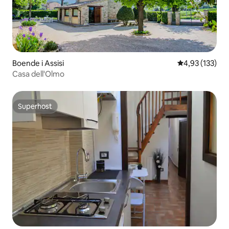
Boende i Assisi
4,93 av 5 i ge
4,93 (133)
Casa dell'Olmo
Superhost
Superhost