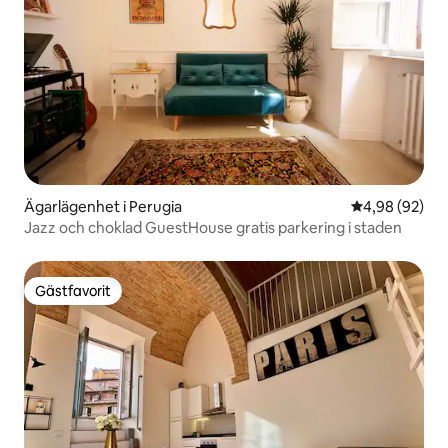
Ägarlägenhet i Perugia
4,98 av 5 i g
4,98 (92)
Jazz och choklad GuestHouse gratis parkering i staden
Gästfavorit
Gästfavorit