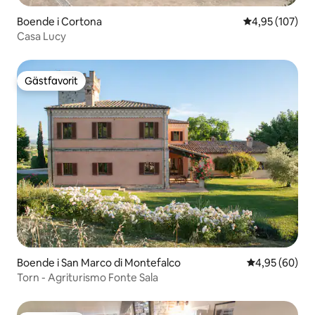
Boende i Cortona
4,95 av 5 i ge
4,95 (107)
Casa Lucy
Gästfavorit
Gästfavorit
Boende i San Marco di Montefalco
4,95 av 5 i g
4,95 (60)
Torn - Agriturismo Fonte Sala