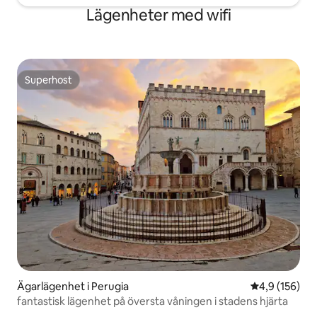
Lägenheter med wifi
Superhost
Superhost
Ägarlägenhet i Perugia
4,9 av 5 i ge
4,9 (156)
fantastisk lägenhet på översta våningen i stadens hjärta