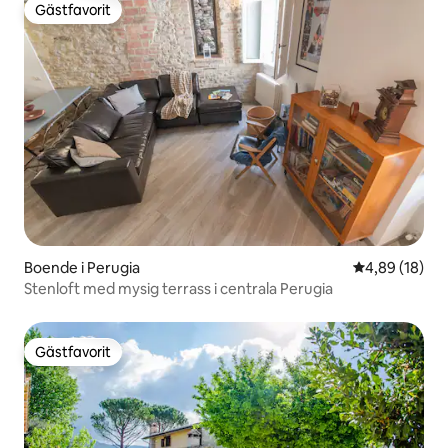
Gästfavorit
Gästfavorit
Boende i Perugia
4,89 av 5 i g
4,89 (18)
Stenloft med mysig terrass i centrala Perugia
Gästfavorit
Gästfavorit