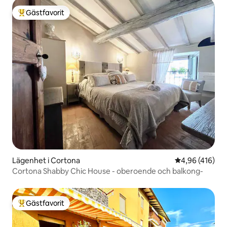
Gästfavorit
Populär gästfavorit
Lägenhet i Cortona
4,96 av 5 i ge
4,96 (416)
Cortona Shabby Chic House - oberoende och balkong-
Gästfavorit
Populär gästfavorit