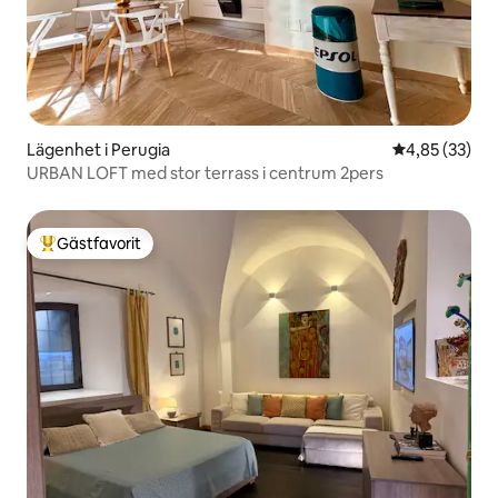
Lägenhet i Perugia
4,85 av 5 i g
4,85 (33)
URBAN LOFT med stor terrass i centrum 2pers
Gästfavorit
Populär gästfavorit