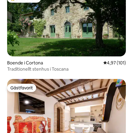
Populär gästfavorit
Boende i Cortona
4,97 av 5 i ge
4,97 (101)
Traditionellt stenhus i Toscana
Gästfavorit
Gästfavorit