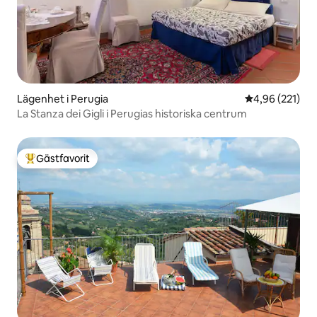
Lägenhet i Perugia
4,96 av 5 i ge
4,96 (221)
La Stanza dei Gigli i Perugias historiska centrum
Gästfavorit
Populär gästfavorit