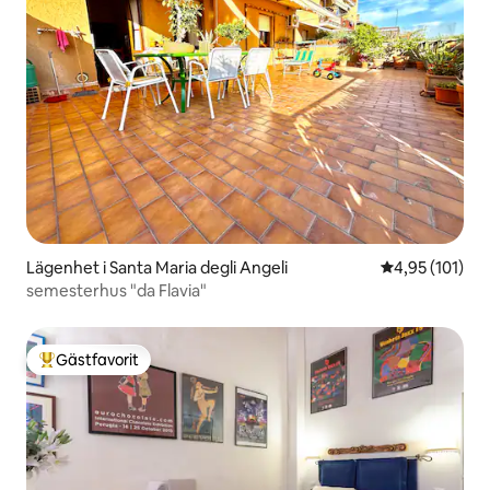
Lägenhet i Santa Maria degli Angeli
4,95 av 5 i ge
4,95 (101)
semesterhus "da Flavia"
Gästfavorit
Populär gästfavorit