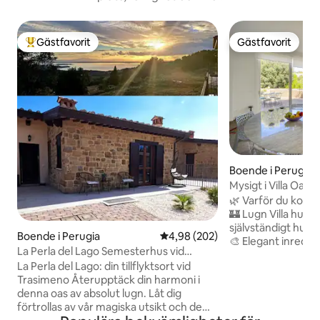
Gästfavorit
Gästfavorit
Populär gästfavorit
Gästfavorit
Boende i Perugia
Mysigt i Villa Oas
parkering i Perugi
🌿 Varför du komme
🏰 Lugn Villa hus, n
självständigt hus 
Boende i Perugia
4,98 av 5 i genomsnittligt bety
4,98 (202)
🎨 Elegant inredni
La Perla del Lago Semesterhus vid
marmor och trä med
Trasimenosjön
La Perla del Lago: din tillflyktsort vid
Panoramalounge 
Trasimeno ​Återupptäck din harmoni i
fantastisk utsikt Sovrum 🛏️ med tillgång
denna oas av absolut lugn. Låt dig
till trädgården Vakn
förtrollas av vår magiska utsikt och de
Lyxigt badrum Rym