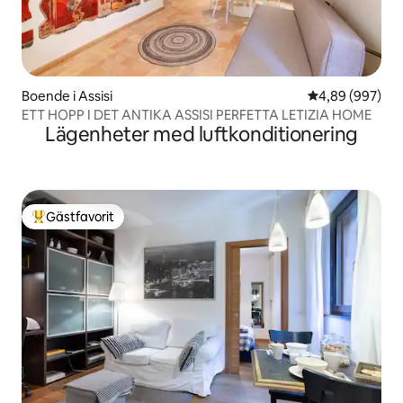
Boende i Assisi
4,89 av 5 i ge
4,89 (997)
ETT HOPP I DET ANTIKA ASSISI PERFETTA LETIZIA HOME
Lägenheter med luftkonditionering
Gästfavorit
Populär gästfavorit