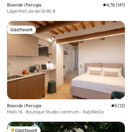
Boende i Perugia
4,76 av 5 i ge
4,76 (141)
Lägenhet via del Grillo 8
Gästfavorit
Gästfavorit
Boende i Perugia
5 av 5 i g
5 (12)
Melo 14 - Boutique Studio i centrum - ItalyWeGo
Gästfavorit