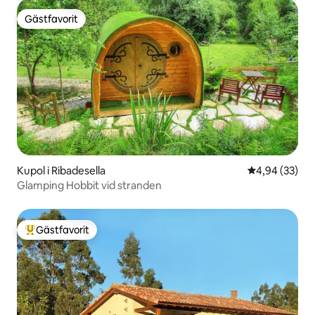
Gästfavorit
Gästfavorit
Kupol i Ribadesella
4,94 av 5 i g
4,94 (33)
Glamping Hobbit vid stranden
Gästfavorit
Populär gästfavorit