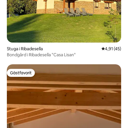
Stuga i Ribadesella
4,91 av 5 i g
4,91 (45)
Bondgård i Ribadesella "Casa Lisan"
Gästfavorit
Gästfavorit