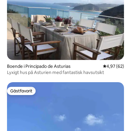
Boende i Principado de Asturias
4,97 av 5 i g
4,97 (62)
Lyxigt hus på Asturien med fantastisk havsutsikt
Gästfavorit
Gästfavorit