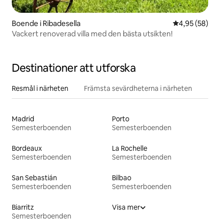
Boende i Ribadesella
4,95 av 5 i g
4,95 (58)
Vackert renoverad villa med den bästa utsikten!
Destinationer att utforska
Resmål i närheten
Främsta sevärdheterna i närheten
Madrid
Porto
Semesterboenden
Semesterboenden
Bordeaux
La Rochelle
Semesterboenden
Semesterboenden
San Sebastián
Bilbao
Semesterboenden
Semesterboenden
Biarritz
Visa mer
Semesterboenden