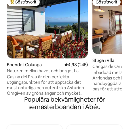
Gästfavorit
Gästfavorit
Populär gästfavorit
Gästfavorit
Stuga i Villa
Boende i Colunga
4,98 av 5 i genomsnittligt bety
4,98 (245)
Cangas de Onis oc
Naturen mellan havet och berget La
Bergsparadis
Inbäddad mellan C
Casina del Prau
Casina del Prau är den perfekta
Arriondas och Riba
utgångspunkten för att upptäcka det
handbyggda lantlig
mest naturliga och autentiska Asturien.
bas för att utfors
Omgiven av gröna ängar och mycket
perfekt för naturä
Populära bekvämligheter för
nära till havet, är det idealiskt för älskare
alla som vill koppl
av vandring, surfing och lokala rätter,
Vakna upp till vids
semesterboenden i Abéu
med snabb tillgång till stränder och
Sierra del Sueve o
spektakulära vägar. Några minuter bort
solnedgångar från din
hittar du Jurassic Museum of Asturias,
perfekt belägna f
och fiskebyar med ciderhus och
Paddla kajak längs flode