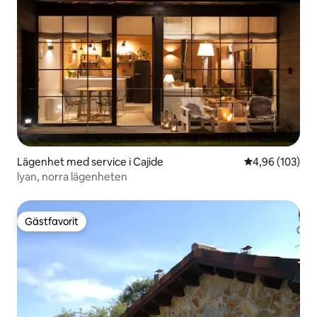
Lägenhet med service i Cajide
4,96 av 5 i ge
4,96 (103)
lyan, norra lägenheten
Gästfavorit
Gästfavorit