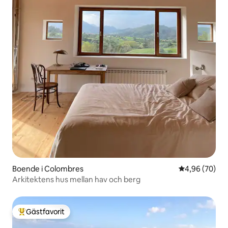
Boende i Colombres
4,96 av 5 i g
4,96 (70)
Arkitektens hus mellan hav och berg
Gästfavorit
Populär gästfavorit