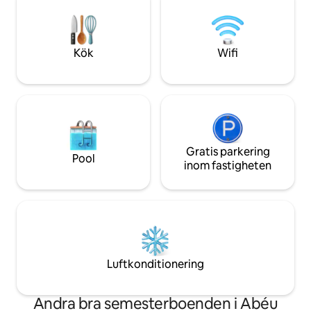
traditionella och avantgarde
Lagos de Covadon
restauranger. Ett lugnt ställe att vila på
Europa Upptäck As
efter en aktiv dag mellan havet, bergen
stränder
och god mat.
Kök
Wifi
Gratis parkering
Pool
inom fastigheten
Luftkonditionering
Andra bra semesterboenden i Abéu