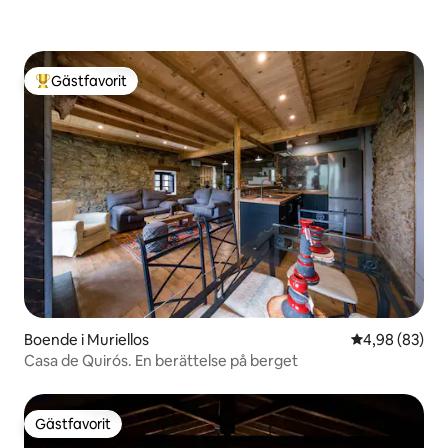
Gästfavorit
Populär gästfavorit
Boende i Muriellos
4,98 av 5 i g
4,98 (83)
Casa de Quirós. En berättelse på berget
Gästfavorit
Gästfavorit