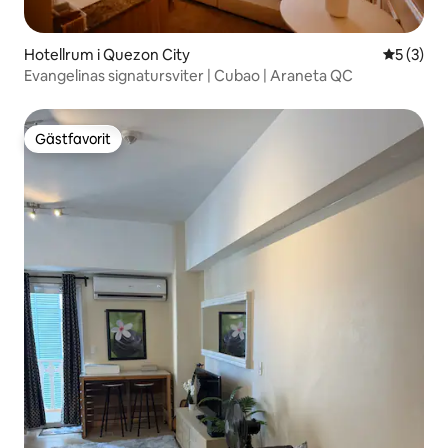
Hotellrum i Quezon City
5 av 5 i 
5 (3)
Evangelinas signatursviter | Cubao | Araneta QC
Gästfavorit
Gästfavorit