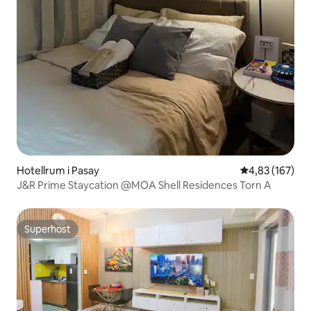
Hotellrum i Pasay
4,83 av 5 i ge
4,83 (167)
J&R Prime Staycation @MOA Shell Residences Torn A
Superhost
Superhost