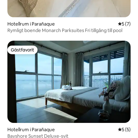
Hotellrum i Parañaque
5 av 5 i 
5 (7)
Rymligt boende Monarch Parksuites Fri tillgång till pool
Gästfavorit
Gästfavorit
Hotellrum i Parañaque
5 av 5 i 
5 (5)
Bayshore Sunset Deluxe-svit