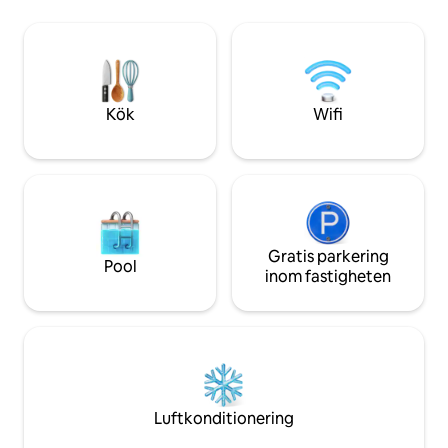
internationella flygp
Makati och Ortigas, med betalparkering
av alla dessa spän
för gäster på fastigheten beroende på
kom hem till Stella
tillgänglighet. Bekvämlighet i resortstil
avslappnad när vi
med utsikt över stadssilhuetten. Lyxigt
vår lyxiga FANT
boende med en utsikt du kommer att
och PLAYSTATION-SPEL för at
älska.
Kök
Wifi
din vistelse fullt ut
Gratis parkering
Pool
inom fastigheten
Luftkonditionering