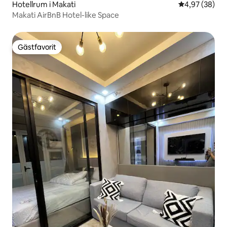
Hotellrum i Makati
4,97 av 5 i g
4,97 (38)
Makati AirBnB Hotel-like Space
Gästfavorit
Gästfavorit