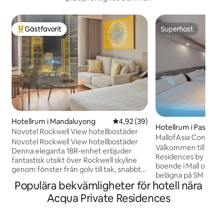
Gästfavorit
Superhost
Populär gästfavorit
Superhost
Hotellrum i Mandaluyong
4,92 av 5 i genomsnittligt bet
4,92 (39)
Hotellrum i Pasay
Novotel Rockwell View hotellbostäder
MallofAsia Condo
Novotel Rockwell View hotellbostäder
MassageChair+Pla
Välkommen till S
Denna eleganta 1BR-enhet erbjuder
Residences by STE
fantastisk utsikt över Rockwell skyline
boende i Mall of Asia! Vi är be
genom fönster från golv till tak, snabbt
belägna på SM Mal
Wi-Fi, Netflix-redo TV och ett fullt
Populära bekvämligheter för hotell nära
Några promenader 
utrustat kök. Njut av tillgång till pooler,
By the Bay, Mall of
Acqua Private Residences
gym, spa, teater, cocktailbarer, barnzon,
brett utbud av re
restauranger i huset och närbutiker på
och nöjescentra. O
bottenvåningen. Centralt beläget nära