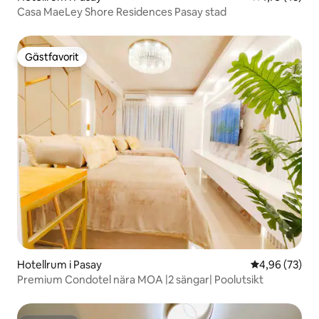
Casa MaeLey Shore Residences Pasay stad
Gästfavorit
Gästfavorit
Hotellrum i Pasay
4,96 av 5 i g
4,96 (73)
Premium Condotel nära MOA |2 sängar| Poolutsikt