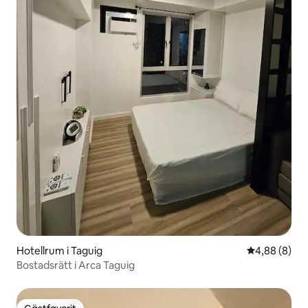
Hotellrum i Taguig
4,88 av 5 i 
4,88 (8)
Bostadsrätt i Arca Taguig