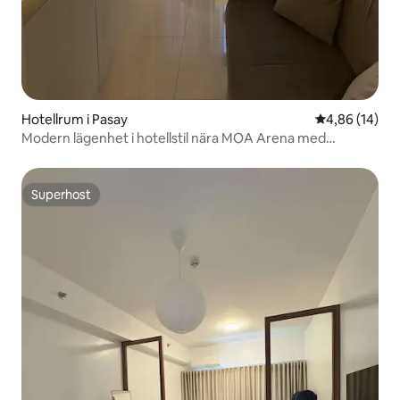
Hotellrum i Pasay
4,86 av 5 i g
4,86 (14)
Modern lägenhet i hotellstil nära MOA Arena med
parkering
Superhost
Superhost