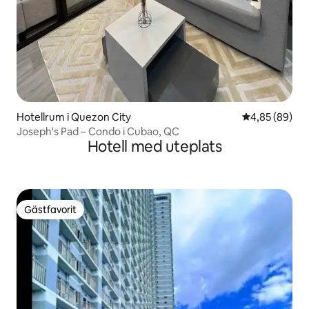
Hotellrum i Quezon City
4,85 av 5 i g
4,85 (89)
Joseph's Pad – Condo i Cubao, QC
Hotell med uteplats
Gästfavorit
Gästfavorit