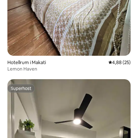
Hotellrum i Makati
4,88 av 5 i g
4,88 (25)
Lemon Haven
Superhost
Superhost