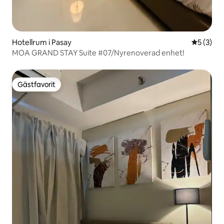
Hotellrum i Pasay
5 av 5 i 
5 (3)
MOA GRAND STAY Suite #07/Nyrenoverad enhet!
Gästfavorit
Gästfavorit