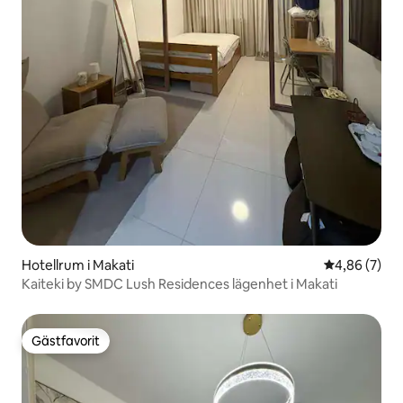
Hotellrum i Makati
4,86 av 5 i 
4,86 (7)
Kaiteki by SMDC Lush Residences lägenhet i Makati
Gästfavorit
Gästfavorit