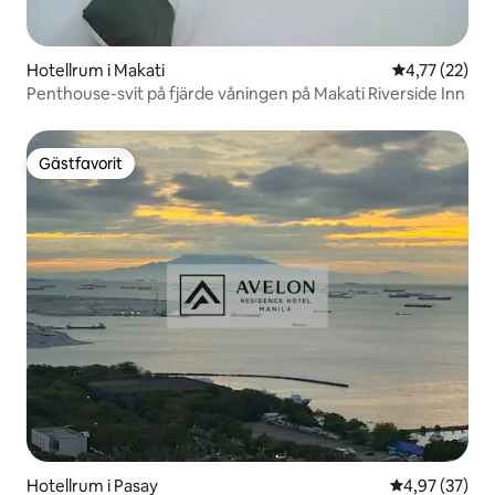
Hotellrum i Makati
4,77 av 5 i g
4,77 (22)
Penthouse-svit på fjärde våningen på Makati Riverside Inn
Gästfavorit
Gästfavorit
Hotellrum i Pasay
4,97 av 5 i g
4,97 (37)