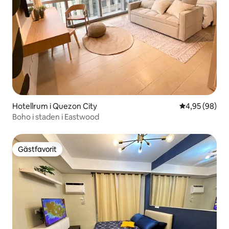
Hotellrum i Quezon City
4,95 av 5 i g
4,95 (98)
Boho i staden i Eastwood
Gästfavorit
Gästfavorit