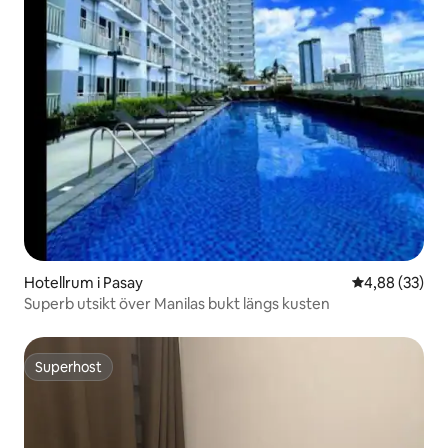
Hotellrum i Pasay
4,88 av 5 i g
4,88 (33)
Superb utsikt över Manilas bukt längs kusten
Superhost
Superhost