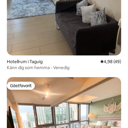
Hotellrum i Taguig
4,98 av 5 i g
4,98 (49)
Känn dig som hemma - Venedig
Gästfavorit
Gästfavorit