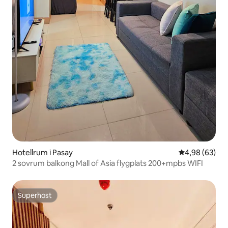
Hotellrum i Pasay
4,98 av 5 i g
4,98 (63)
2 sovrum balkong Mall of Asia flygplats 200+mpbs WIFI
Superhost
Superhost