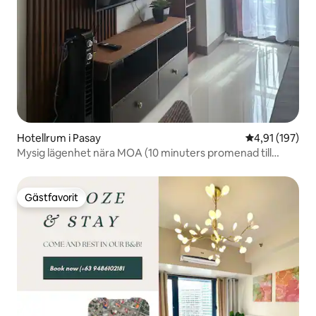
Hotellrum i Pasay
4,91 av 5 i ge
4,91 (197)
Mysig lägenhet nära MOA (10 minuters promenad till
MOA)
Gästfavorit
Gästfavorit