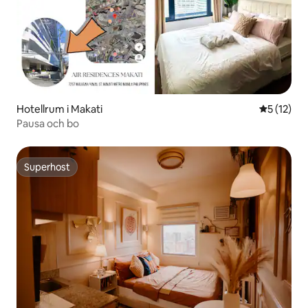
Hotellrum i Makati
5 av 5 i g
5 (12)
Pausa och bo
Superhost
Superhost