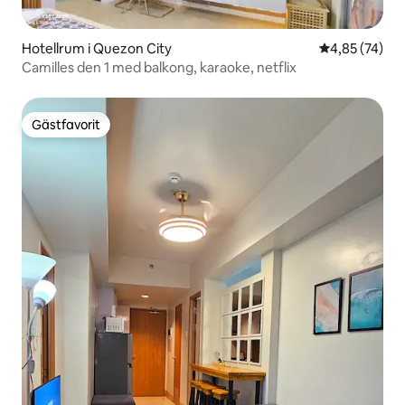
Hotellrum i Quezon City
4,85 av 5 i g
4,85 (74)
Camilles den 1 med balkong, karaoke, netflix
Gästfavorit
Gästfavorit