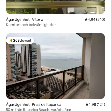
Ägarlägenhet i Vitoria
4,94 av 5 i ge
4,94 (240)
Komfort och bekvämligheter
Gästfavorit
Populär gästfavorit
Ägarlägenhet i Praia de Itaparica
4,98 av 5 i ge
4,98 (124)
50 m från Itaparica Beach, var/pisc/gar