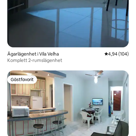
Ägarlägenhet i Vila Velha
4,94 av 5 i ge
4,94 (104)
Komplett 2-rumslägenhet
Gästfavorit
Gästfavorit