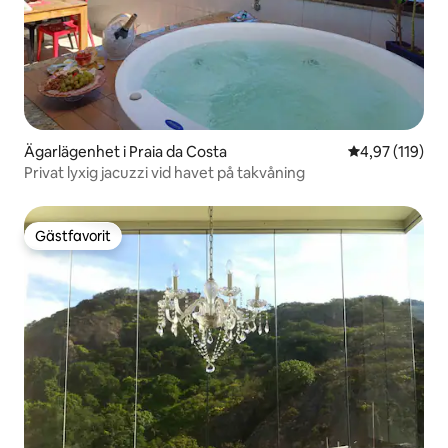
Ägarlägenhet i Praia da Costa
4,97 av 5 i ge
4,97 (119)
Privat lyxig jacuzzi vid havet på takvåning
Gästfavorit
Gästfavorit