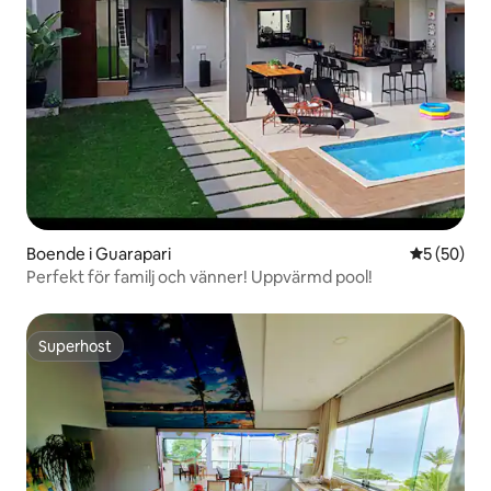
Boende i Guarapari
5 av 5 i g
5 (50)
Perfekt för familj och vänner! Uppvärmd pool!
Superhost
Superhost