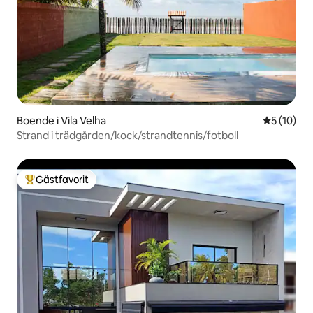
Boende i Vila Velha
5 av 5 i g
5 (10)
Strand i trädgården/kock/strandtennis/fotboll
Gästfavorit
Populär gästfavorit