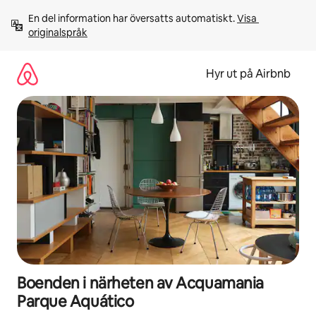
Hoppa
En del information har översatts automatiskt. 
Visa 
till
originalspråk
innehåll
Hyr ut på Airbnb
Boenden i närheten av Acquamania
Parque Aquático