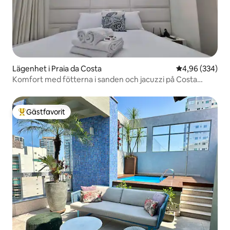
Lägenhet i Praia da Costa
4,96 av 5 i ge
4,96 (334)
Komfort med fötterna i sanden och jacuzzi på Costa
Beach
Gästfavorit
Populär gästfavorit