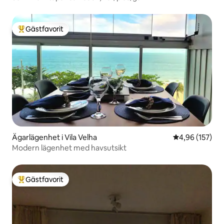
Gästfavorit
Populär gästfavorit
Ägarlägenhet i Vila Velha
4,96 av 5 i ge
4,96 (157)
Modern lägenhet med havsutsikt
Gästfavorit
Populär gästfavorit