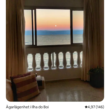
Ägarlägenhet i Ilha do Boi
4,97 av 5 i ge
4,97 (146)