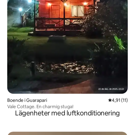
Boende i Guarapari
4,91 av 5 i 
4,91 (11)
Vale Cottage. En charmig stuga!
Lägenheter med luftkonditionering