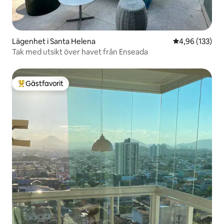
Lägenhet i Santa Helena
4,96 av 5 i ge
4,96 (133)
Tak med utsikt över havet från Enseada
Gästfavorit
Populär gästfavorit