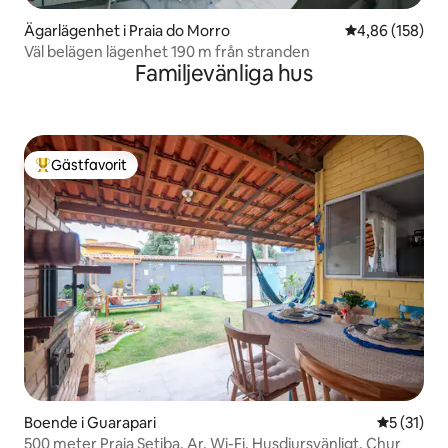
Ägarlägenhet i Praia do Morro
4,86 av 5 i ge
4,86 (158)
Väl belägen lägenhet 190 m från stranden
Familjevänliga hus
Gästfavorit
Populär gästfavorit
Boende i Guarapari
5 av 5 i g
5 (31)
500 meter Praia Setiba, Ar, Wi-Fi, Husdjursvänligt, Chur