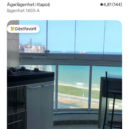
Ägarlägenhet i Itapoã
4,81 av 5 i ge
4,81 (144)
lägenhet 1403-A
Gästfavorit
Populär gästfavorit