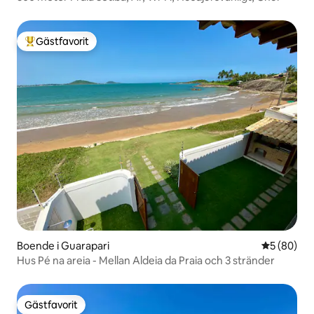
Gästfavorit
Populär gästfavorit
Boende i Guarapari
5 av 5 i g
5 (80)
Hus Pé na areia - Mellan Aldeia da Praia och 3 stränder
Gästfavorit
Gästfavorit