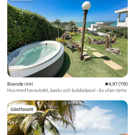
Boende i Iriri
4,97 av 5 i ge
4,97 (119)
Hus med havsutsikt, bastu och bubbelpool - 6x utan ränta
Gästfavorit
Gästfavorit