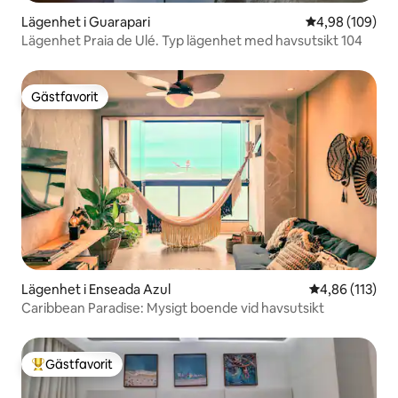
Lägenhet i Guarapari
4,98 av 5 i ge
4,98 (109)
Lägenhet Praia de Ulé. Typ lägenhet med havsutsikt 104
Gästfavorit
Gästfavorit
Lägenhet i Enseada Azul
4,86 av 5 i ge
4,86 (113)
Caribbean Paradise: Mysigt boende vid havsutsikt
Gästfavorit
Populär gästfavorit