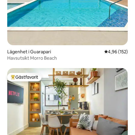
Lägenhet i Guarapari
4,96 av 5 i ge
4,96 (152)
Havsutsikt Morro Beach
Gästfavorit
Populär gästfavorit