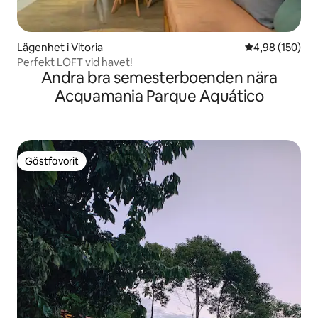
Lägenhet i Vitoria
4,98 av 5 i ge
4,98 (150)
Perfekt LOFT vid havet!
Andra bra semesterboenden nära
Acquamania Parque Aquático
Gästfavorit
Gästfavorit