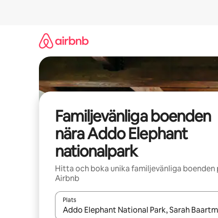
Hoppa
till
innehåll
Familjevänliga boenden
nära Addo Elephant
nationalpark
Hitta och boka unika familjevänliga boenden
Airbnb
Plats
När resultaten är tillgängliga kan du navigera me