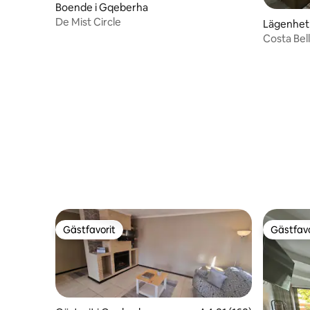
Boende i Gqeberha
De Mist Circle
Lägenhet
Costa Bel
Gästfavorit
Gästfavo
Gästfavorit
Gästfavo