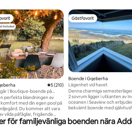
avorit
Gästfavorit
gästfavorit
Gästfavorit
ligt betyg, 215 omdömen
Boende i Gqeberha
Lägenhet vid havet
qeberha
5 av 5 i genomsnittligt betyg, 210 omdöm
5 (210)
Denna charmiga semesterläg
ngår | Boutique-boende på
2 sovrum ligger i utkanten av In
ra stranden
n perfekta blandningen av
oceanen i Seaview och erbjuder
 komfort med din egen pool på
bekvämt boende med självhushå
familjegård. Du kommer att vara
några steg från en privat sten
v vilda påfåglar, frigående
stenpooler och fiskeplatser, är 
r för familjevänliga boenden nära Add
or. Plus: - GRATIS 28-
perfekt för naturälskare, familj
den Route Travel Guide — När
Njut av marint liv, vågornas ljud
med oss får du vår exklusiva