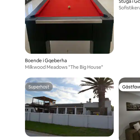
Stuga i G
Sofistike
Boende i Gqeberha
Milkwood Meadows "The Big House"
Superhost
Gästfavo
Superhost
Gästfavo