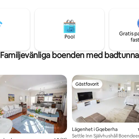
observationer av delfiner och va
full av dolda pärlor, aktiviteter,
Närliggande bekvämligheter in
arker och extra säkerhets- och
Seaview Spar Supermarket, en s
ör din resa. - Hemlagad frukost
och restauranger. Backup solen
inuter med bil till 1# rankad
säker parkering inom fastighet
ilresa till Golf
Gratis p
 Zebra's
Pool
fas
Familjevänliga boenden med badtunna
Gästfavorit
Gästfavorit
Lägenhet i Gqeberha
Settle Inn Självhushåll Boende