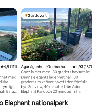
Lägenhet
Gästfavorit
Superho
Populär gästfavorit
Superho
Addo Park
Vakna upp
Elephant 
privata l
vid grän
Rymligt 
utrymme f
moderna 
utrustat 
och ro. B
4,9 av 5 i genomsnittligt betyg, 111 omdömen
4,9 (111)
Ägarlägenhet i Gqeberha
4,93 av 5 i genomsnitt
4,93 (187)
vi kan bo
Elephant 
Chez la Mer med 180 graders havsutsikt
en
chansen a
enhet med
Denna eleganta lägenhet har 180
och reste
diska
graders utsikt över havet i den fridfulla
 rymligt,
byn Seaview, 40 minuter från Addo
ll. Bara
Elephant Park och 20 minuter från
strand med
flygplatsen. Med 2 sovrum, 2 badrum,
det
vardagsrum, kök, fiber WiFi, DSTV, braai
o Elephant nationalpark
er och par.
& delad pool. Lounge & 1 sovrum har
 och
havsutsikt & däck framför loungen för