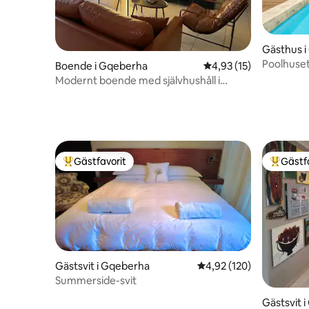
Gästhus 
Poolhuse
Boende i Gqeberha
4,93 av 5 i genomsnit
4,93 (15)
Modernt boende med självhushåll i
bondgårdsstil
Gästfavorit
Gästf
Populär gästfavorit
Populär 
Gästsvit i Gqeberha
4,92 av 5 i genomsnitt
4,92 (120)
Summerside-svit
Gästsvit 