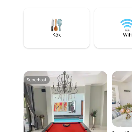
säng 3 eget badrum, ett familjebadrum
reseguide 
Öppen planlösning vardagsrum och
nationalp
underhållningsområde + inomhus braai
resetips f
Smart-tv DSTV nu Dubbelgarage på
inkl. - 2 m
fjärrkontroll Tryggt och säkert
strand i staden - 1 minuts b
Club med
Kök
Wifi
Superhost
Superhost