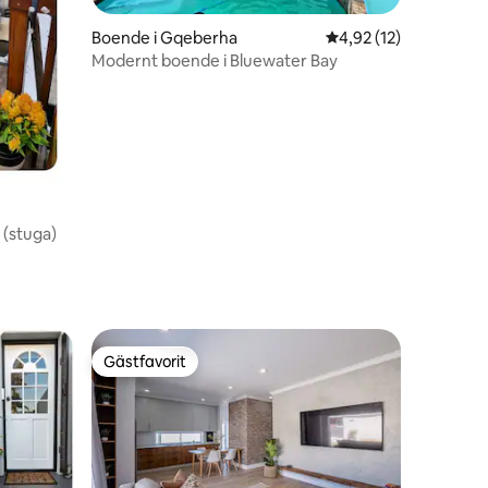
en
Boende i Gqeberha
4,92 av 5 i genomsnit
4,92 (12)
Modernt boende i Bluewater Bay
 (stuga)
Gästfavorit
Gästfavorit