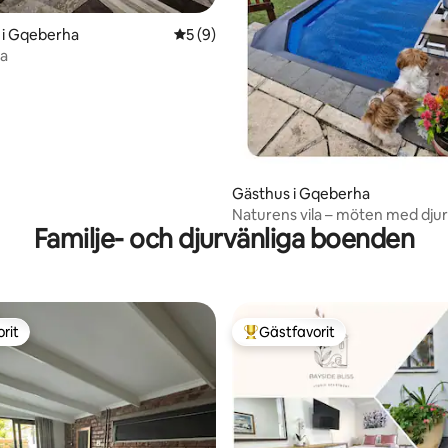
 i Gqeberha
5 av 5 i genomsnittligt betyg, 9 omdöm
5 (9)
la
Gästhus i Gqeberha
Naturens vila – möten med djur
Familje- och djurvänliga boenden
rit
Gästfavorit
rit
Populär gästfavorit