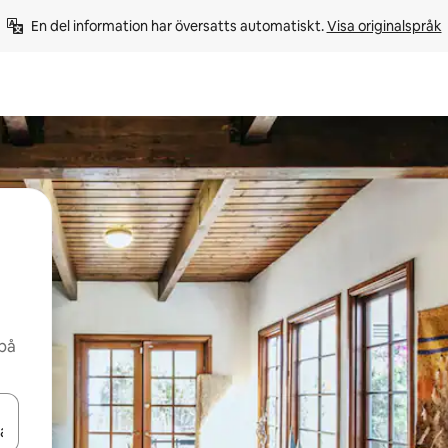
En del information har översatts automatiskt. 
Visa originalspråk
 på
d upp- och nedåtpilarna eller utforska genom att trycka eller svepa.