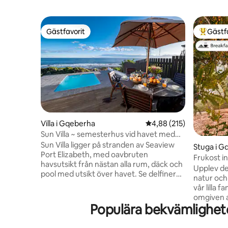
Gästfavorit
Gästf
Gästfavorit
Populär 
Villa i Gqeberha
4,88 av 5 i genomsnitt
4,88 (215)
Sun Villa ~ semesterhus vid havet med
pool
Sun Villa ligger på stranden av Seaview
Stuga i G
Port Elizabeth, med oavbruten
Frukost i
havsutsikt från nästan alla rum, däck och
landet nä
Upplev de
pool med utsikt över havet. Se delfiner
natur och
som matar och surfar på vågorna året
vår lilla 
runt från sovrumsfönstret, eller njut av
omgiven a
valarnas stora vandring på vintern
Populära bekvämlighete
kycklingar och åsn
Borehole water Pool säkerhetsnät 4
sidig Gar
sovrum med havsutsikt med queen size-
du bokar 