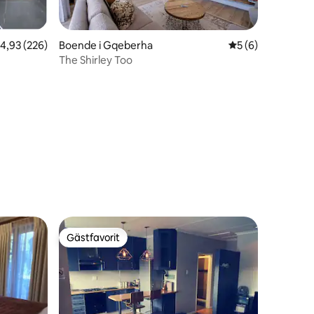
,93 av 5 i genomsnittligt betyg, 226 omdömen
4,93 (226)
Boende i Gqeberha
5 av 5 i genomsni
5 (6)
The Shirley Too
en
Gästfavorit
Gästfavorit