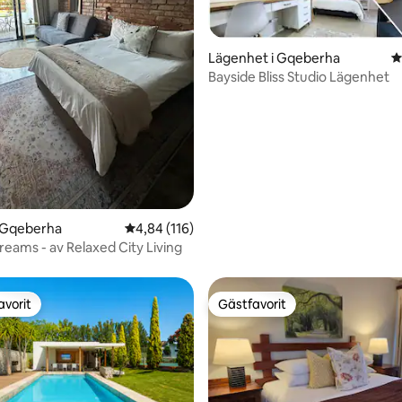
ligt betyg, 168 omdömen
Lägenhet i Gqeberha
4
Bayside Bliss Studio Lägenhet
i Gqeberha
4,84 av 5 i genomsnittligt betyg, 116 omdöm
4,84 (116)
eams - av Relaxed City Living
avorit
Gästfavorit
gästfavorit
Gästfavorit