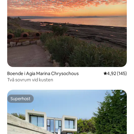
Boende i Agia Marina Chrysochous
4,92 av 5 i ge
4,92 (145)
Två sovrum vid kusten
Superhost
Superhost