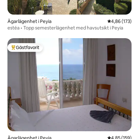
Ägarlägenhet i Peyia
4,86 av 5 i ge
4,86 (173)
estéa • Topp semesterlägenhet med havsutsikt i Peyia
Gästfavorit
Populär gästfavorit
Ägarlägenhet i Peyia
4,85 av 5 i ge
4,85 (159)