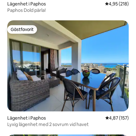
Lägenhet i Paphos
4,95 av 5 i ge
4,95 (218)
Paphos Dold pärla!
Gästfavorit
Gästfavorit
Lägenhet i Paphos
4,87 av 5 i ge
4,87 (157)
Lyxig lägenhet med 2 sovrum vid havet