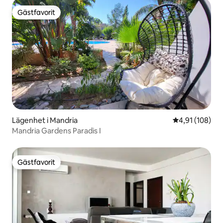
Gästfavorit
Gästfavorit
Lägenhet i Mandria
4,91 av 5 i ge
4,91 (108)
Mandria Gardens Paradis I
Gästfavorit
Gästfavorit