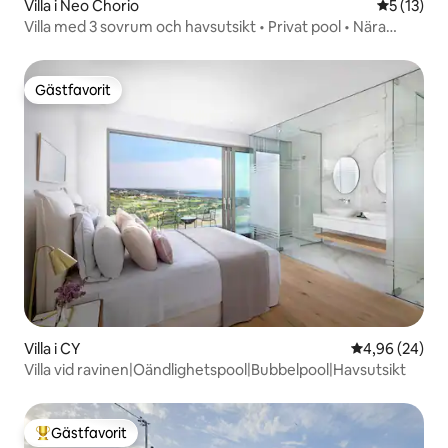
Villa i Neo Chorio
5 av 5 i g
5 (13)
Villa med 3 sovrum och havsutsikt • Privat pool • Nära
stranden
Gästfavorit
Gästfavorit
Villa i CY
4,96 av 5 i g
4,96 (24)
Villa vid ravinen|Oändlighetspool|Bubbelpool|Havsutsikt
Gästfavorit
Populär gästfavorit