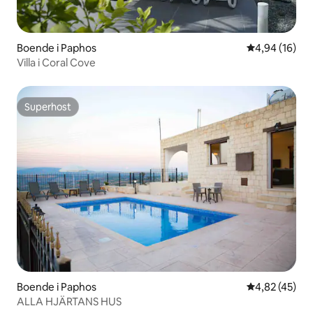
Boende i Paphos
4,94 av 5 i g
4,94 (16)
Villa i Coral Cove
Superhost
Superhost
Boende i Paphos
4,82 av 5 i g
4,82 (45)
ALLA HJÄRTANS HUS