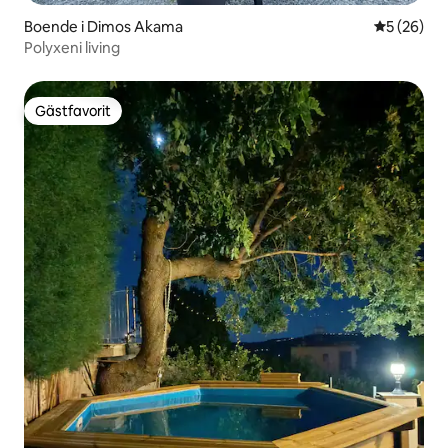
Boende i Dimos Akama
5 av 5 i g
5 (26)
Polyxeni living
Gästfavorit
Gästfavorit