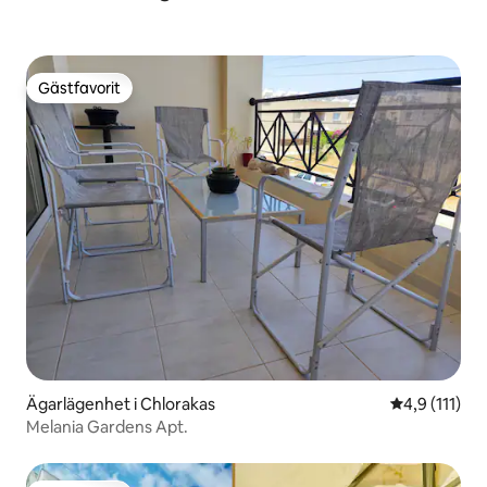
Gästfavorit
Gästfavorit
Ägarlägenhet i Chlorakas
4,9 av 5 i g
4,9 (111)
Melania Gardens Apt.