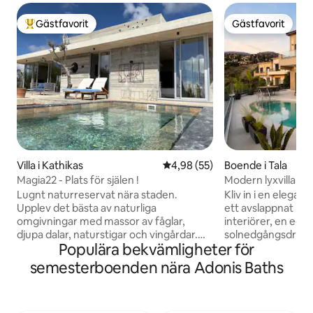
Gästfavorit
Gästfavorit
Populär gästfavorit
Gästfavorit
Villa i Kathikas
4,98 av 5 i genomsnittligt bet
4,98 (55)
Boende i Tala
Magia22 - Plats för själen !
Modern lyxvilla me
Lugnt naturreservat nära staden.
Kliv in i en elegant
Upplev det bästa av naturliga
ett avslappnat liv 
omgivningar med massor av fåglar,
interiörer, en egen
djupa dalar, naturstigar och vingårdar.
solnedgångsdrinka
Populära bekvämligheter för
Vandra eller gå på de närliggande
ditt eget grillomr
naturlederna Agiasma och Moundiko
utomhus. Boendet l
semesterboenden nära Adonis Baths
eller helt enkelt kommunicera med
och erbjuder den 
naturen. Nära Cyperns blå flagg
mellan avskildhet
sandstränder i Coral Bay (12 km) eller
tillgång till strän