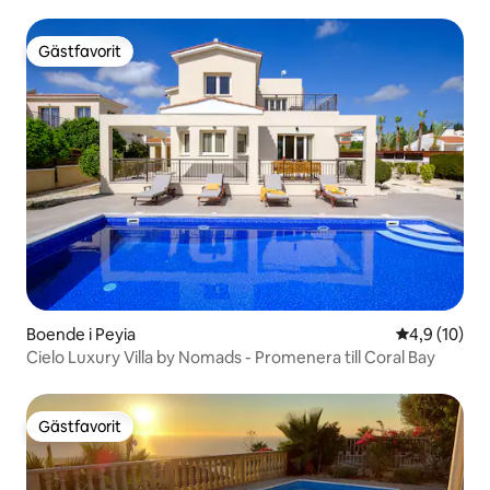
Gästfavorit
Gästfavorit
Boende i Peyia
4,9 av 5 i g
4,9 (10)
Cielo Luxury Villa by Nomads - Promenera till Coral Bay
Gästfavorit
Gästfavorit