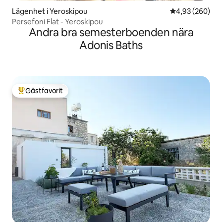
Lägenhet i Yeroskipou
4,93 av 5 i ge
4,93 (260)
Persefoni Flat - Yeroskipou
Andra bra semesterboenden nära
Adonis Baths
Gästfavorit
Populär gästfavorit