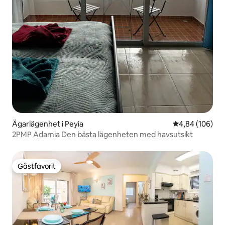
Ägarlägenhet i Peyia
4,84 av 5 i ge
4,84 (106)
2PMP Adamia Den bästa lägenheten med havsutsikt
Gästfavorit
Gästfavorit