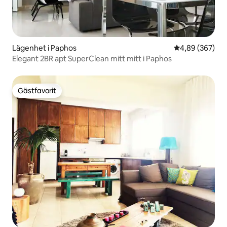
Lägenhet i Paphos
4,89 av 5 i ge
4,89 (367)
Elegant 2BR apt SuperClean mitt mitt i Paphos
Gästfavorit
Gästfavorit