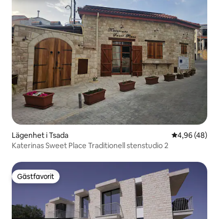
Lägenhet i Tsada
4,96 av 5 i g
4,96 (48)
Katerinas Sweet Place Traditionell stenstudio 2
Gästfavorit
Gästfavorit