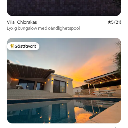
Villa i Chlorakas
5 av 5 i g
5 (21)
Lyxig bungalow med oändlighetspool
Gästfavorit
Populär gästfavorit