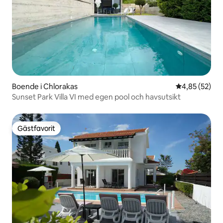
Boende i Chlorakas
4,85 av 5 i g
4,85 (52)
Sunset Park Villa VI med egen pool och havsutsikt
Gästfavorit
Gästfavorit