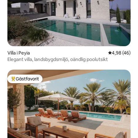
Villa i Peyia
4,98 av 5 i g
4,98 (46)
Elegant villa, landsbygdsmiljö, oändlig poolutsikt
Gästfavorit
Populär gästfavorit