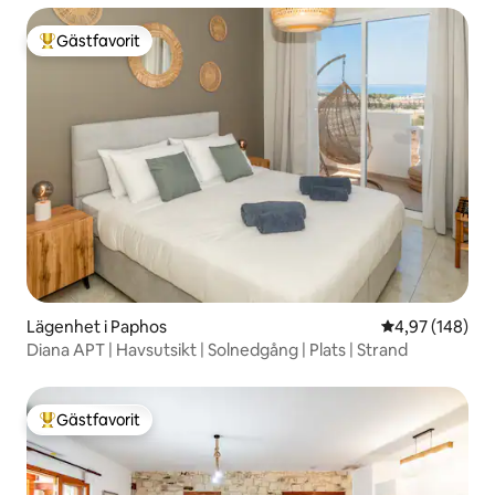
Gästfavorit
Populär gästfavorit
Lägenhet i Paphos
4,97 av 5 i ge
4,97 (148)
Diana APT | Havsutsikt | Solnedgång | Plats | Strand
Gästfavorit
Populär gästfavorit