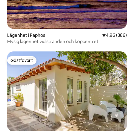
Lägenhet i Paphos
4,96 av 5 i ge
4,96 (386)
Mysig lägenhet vid stranden och köpcentret
Gästfavorit
Gästfavorit