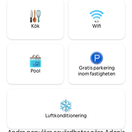
Latchi (14 km). Vasilikon Winery ligger 2
Jacuzzin kan anv
km bort. Koppla av och ladda din själ med
engångsavgift på 5
naturens magi men med alla
mindre än en vecka
bekvämligheter hemifrån. Magia22 har
Husregler på Airbn
plats för 7 personer, gratis Wi-Fi,
och ytterligare in
Kök
Wifi
grillplats och alla moderna
bekvämligheter
Gratis parkering
Pool
inom fastigheten
Luftkonditionering