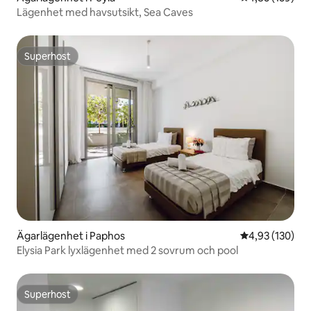
Lägenhet med havsutsikt, Sea Caves
Superhost
Superhost
Ägarlägenhet i Paphos
4,93 av 5 i ge
4,93 (130)
Elysia Park lyxlägenhet med 2 sovrum och pool
Superhost
Superhost