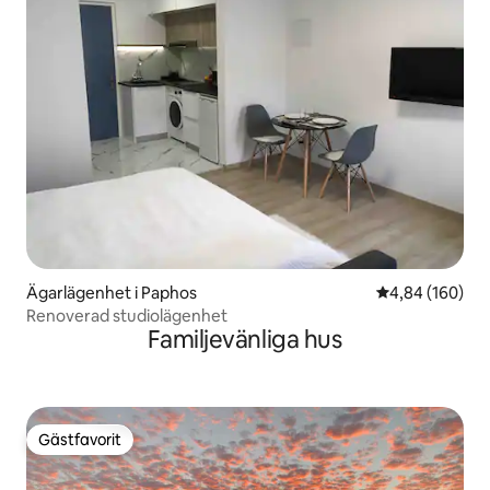
Ägarlägenhet i Paphos
4,84 av 5 i ge
4,84 (160)
Renoverad studiolägenhet
Familjevänliga hus
Gästfavorit
Gästfavorit