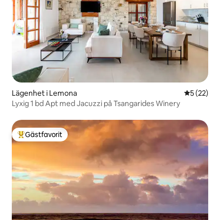
Lägenhet i Lemona
5 av 5 i g
5 (22)
Lyxig 1 bd Apt med Jacuzzi på Tsangarides Winery
Gästfavorit
Populär gästfavorit