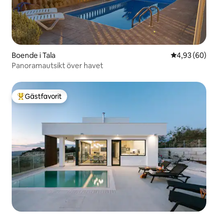
Boende i Tala
4,93 av 5 i g
4,93 (60)
Panoramautsikt över havet
Gästfavorit
Populär gästfavorit