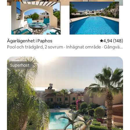
Ägarlägenhet i Paphos
4,94 av 5 i ge
4,94 (148)
Pool och trädgård, 2 sovrum · Inhägnat område · Gångväg
till stranden · Centrum
Superhost
Superhost