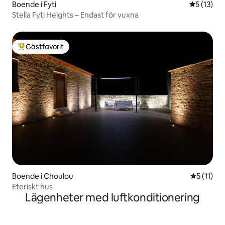
Boende i Fyti
5 av 5 i g
5 (13)
Stella Fyti Heights – Endast för vuxna
Gästfavorit
Populär gästfavorit
Boende i Choulou
5 av 5 i 
5 (11)
Eteriskt hus
Lägenheter med luftkonditionering