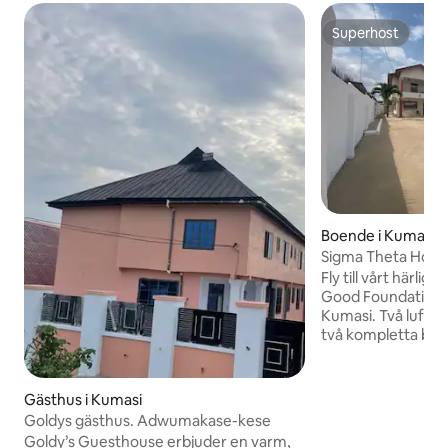
Superhost
Superhost
Boende i Kumasi
Sigma Theta Home
Fly till vårt härli
Good Foundation S
Kumasi. Två luftk
två kompletta bad
vardagsrum och et
väntar på din viste
inom vår muromg
Gästhus i Kumasi
in på verandan på
Goldys gästhus. Adwumakase-kese
panoramautsikt öv
Goldy’s Guesthouse erbjuder en varm,