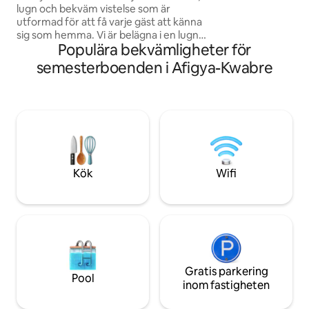
Fördjupa dig i lok
lugn och bekväm vistelse som är
tillgång till Kumasi
utformad för att få varje gäst att känna
idylliska tillflyktso
sig som hemma. Vi är belägna i en lugn
Koppla av med hela
Populära bekvämligheter för
och säker miljö och erbjuder rena,
fridfulla ställe att 
välmöblerade rum med moderna
semesterboenden i Afigya-Kwabre
bekvämligheter för att garantera
avkoppling och bekvämlighet. Vårt
pensionat är idealiskt för resenärer,
familjer och affärsresenärer som vill ha
prisvärd komfort utan att kompromissa
med kvaliteten. Med vänlig gästfrihet,
pålitliga tjänster och en lugn atmosfär är
Goldy’s Guesthouse det perfekta stället
Kök
Wifi
att vila på.
Gratis parkering
Pool
inom fastigheten