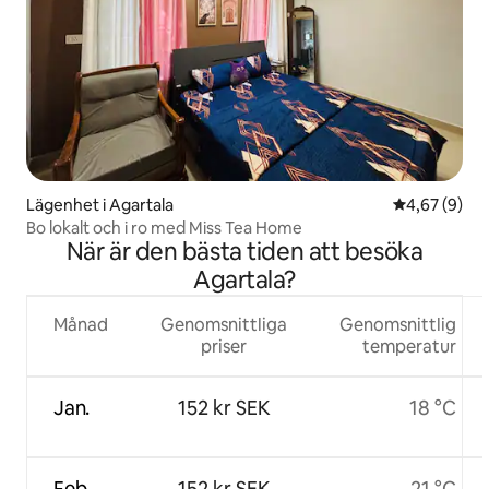
Lägenhet i Agartala
4,67 av 5 i 
4,67 (9)
Bo lokalt och i ro med Miss Tea Home
När är den bästa tiden att besöka
Agartala?
Månad
Genomsnittliga
Genomsnittlig
priser
temperatur
Jan.
152 kr SEK
18 °C
Feb.
152 kr SEK
21 °C