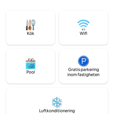
privata köket har 
kaffebryggare och
med ett bord för 
hänglampa – perfek
lugna middagar. Badrummet har en
separat dusch och
smidig och bekväm
Kök
Wifi
Gratis parkering
Pool
inom fastigheten
Luftkonditionering