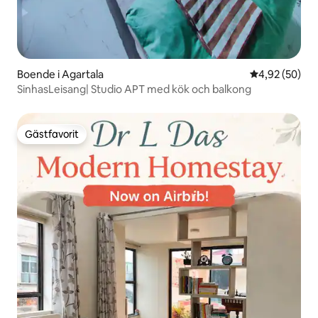
Boende i Agartala
4,92 av 5 i g
4,92 (50)
SinhasLeisang| Studio APT med kök och balkong
Gästfavorit
Gästfavorit