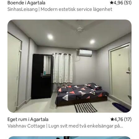
Boende i Agartala
4,96 av 5 i g
4,96 (51)
SinhasLeisang | Modern estetisk service lägenhet
Eget rum i Agartala
4,76 av 5 i g
4,76 (17)
Vaishnav Cottage | Lugn svit med två enkelsängar på
övervåningen