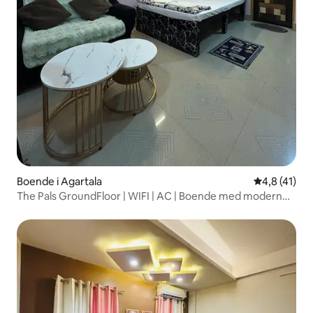
Boende i Agartala
4,8 av 5 i 
4,8 (41)
The Pals GroundFloor | WIFI | AC | Boende med modern
estetik