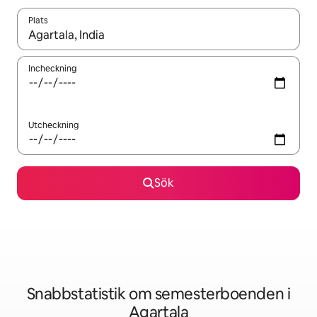
Plats
När resultaten är tillgängliga kan du navigera med upp- och ned
Incheckning
Utcheckning
Sök
Snabbstatistik om semesterboenden i
Agartala