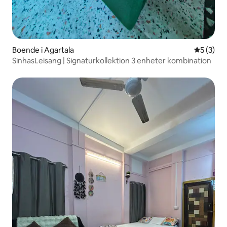
Boende i Agartala
5 av 5 i 
5 (3)
SinhasLeisang | Signaturkollektion 3 enheter kombination