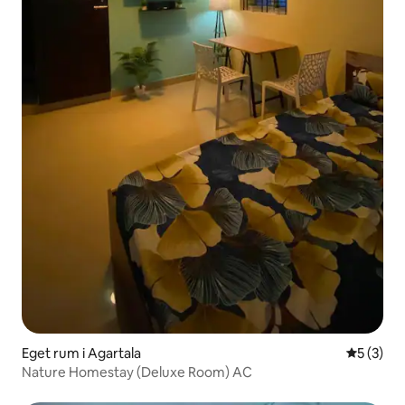
Eget rum i Agartala
5 av 5 i 
5 (3)
Nature Homestay (Deluxe Room) AC