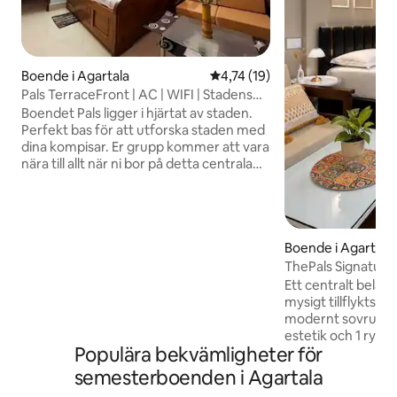
Boende i Agartala
4,74 av 5 i genomsnittligt be
4,74 (19)
Pals TerraceFront | AC | WIFI | Stadens
centrum |
Boendet Pals ligger i hjärtat av staden.
Perfekt bas för att utforska staden med
dina kompisar. Er grupp kommer att vara
nära till allt när ni bor på detta centrala
ställe. Vårt boende är inbjudande för
familj och vänner och mysigt för par. Ett
modernt boende med alla nödvändiga
faciliteter och kök. Lugn och ostörd
vistelse. Städning av boendet ✔️ Kom
Boende i Agartala
och bo hos oss och ge oss en chans att
ThePals Signature 
visa vår gästfrihet. Dessutom tillgång till
varmt| Centrum|
Ett centralt beläg
terrassen dygnet runt. Och du kommer
mysigt tillflyktsstä
att bo nära växterna och det öppna
modernt sovrum, 
landskapet. 🪴
estetik och 1 ryml
Populära bekvämligheter för
par, affärsresenäre
Koppla av med mj
semesterboenden i Agartala
behaglig omgivnings