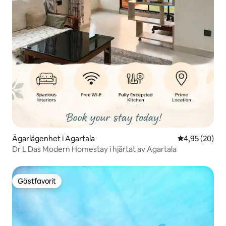
Ägarlägenhet i Agartala
4,95 av 5 i g
4,95 (20)
Dr L Das Modern Homestay i hjärtat av Agartala
Gästfavorit
Gästfavorit