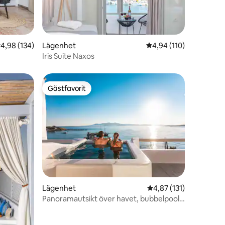
en
,98 av 5 i genomsnittligt betyg, 134 omdömen
4,98 (134)
Lägenhet
4,94 av 5 i genomsnitt
4,94 (110)
Iris Suite Naxos
Gästfavorit
Gästfavorit
en
Lägenhet
4,87 av 5 i genomsnit
4,87 (131)
Panoramautsikt över havet, bubbelpool,
övervåningen | Flat Triton