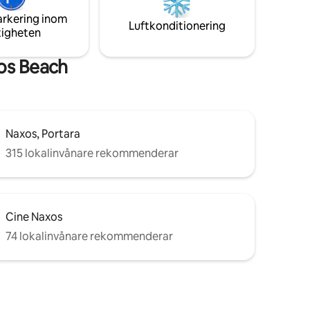
pplande
Det kan ges med ett gästrum som
arkering inom
rymmer en 2 personer.
Luftkonditionering
tigheten
os Beach
Naxos, Portara
315 lokalinvånare rekommenderar
Cine Naxos
74 lokalinvånare rekommenderar