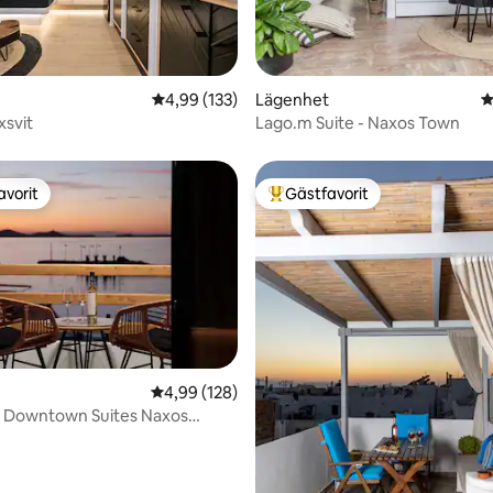
4,99 av 5 i genomsnittligt betyg, 133 omdöm
4,99 (133)
Lägenhet
4
ligt betyg, 276 omdömen
xsvit
Lago.m Suite - Naxos Town
avorit
Gästfavorit
gästfavorit
Populär gästfavorit
4,99 av 5 i genomsnittligt betyg, 128 omdöm
4,99 (128)
i Downtown Suites Naxos
ver solnedgången)