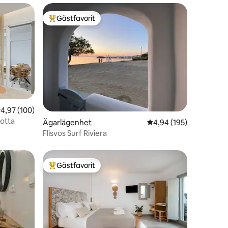
Gästfavorit
Populär gästfavorit
en
,97 av 5 i genomsnittligt betyg, 100 omdömen
4,97 (100)
otta
Ägarlägenhet
4,94 av 5 i genomsnitt
4,94 (195)
Flisvos Surf Riviera
Gästfavorit
Populär gästfavorit