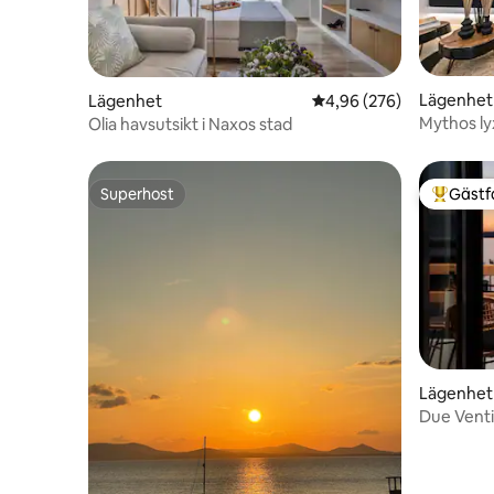
Lägenhet
Lägenhet
4,96 av 5 i genomsnitt
4,96 (276)
Mythos ly
Olia havsutsikt i Naxos stad
Superhost
Gästf
Superhost
Populär 
Lägenhet
Due Vent
(utsikt ö