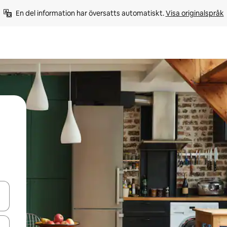
En del information har översatts automatiskt. 
Visa originalspråk
d upp- och nedåtpilarna eller utforska genom att trycka eller svepa.