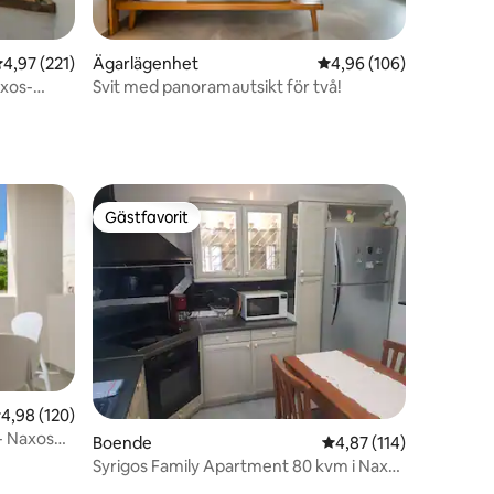
,97 av 5 i genomsnittligt betyg, 221 omdömen
4,97 (221)
Ägarlägenhet
4,96 av 5 i genomsnitt
4,96 (106)
en
axos-
Svit med panoramautsikt för två!
Gästfavorit
Gästfavorit
,98 av 5 i genomsnittligt betyg, 120 omdömen
4,98 (120)
en
- Naxos
Boende
4,87 av 5 i genomsnitt
4,87 (114)
Syrigos Family Apartment 80 kvm i Naxos
stad