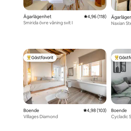
Ägarlägenhet
4,96 av 5 i genomsnitt
4,96 (118)
Ägarläge
Smirida övre våning svit I
Naxian St
Gästfavorit
Gästf
Populär gästfavorit
Populär 
Boende
4,98 av 5 i genomsnitt
4,98 (103)
Boende
Villages Diamond
Cycladic 