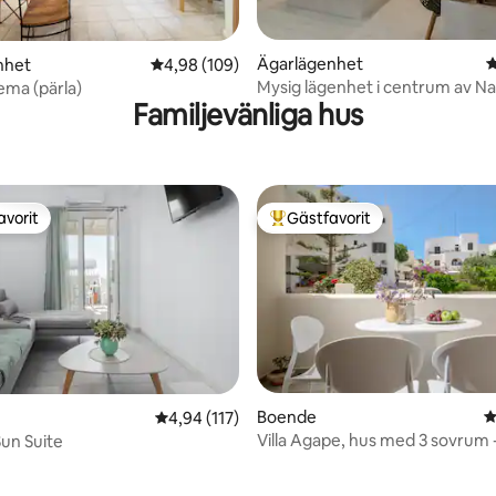
ligt betyg, 118 omdömen
Ägarlägenhet
4
nhet
4,98 av 5 i genomsnittligt betyg, 109 omdöm
4,98 (109)
Mysig lägenhet i centrum av N
ema (pärla)
Familjevänliga hus
Myrtilo
avorit
Gästfavorit
gästfavorit
Populär gästfavorit
Boende
4
ligt betyg, 103 omdömen
4,94 av 5 i genomsnittligt betyg, 117 omdöm
4,94 (117)
Villa Agape, hus med 3 sovrum 
Sun Suite
stad