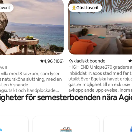
avorit
Gästfavorit
gästfavorit
Populär gästfavorit
ligt betyg, 132 omdömen
Kykladiskt boende
4
4,96 av 5 i genomsnittligt betyg, 106 omdöm
4,96 (106)
HIGH END Unique270 graders 
s II
havsutsikt svit
Inbäddat i Naxos stad med fant
 villa med 3 sovrum, som lyser
utsikt över Egeiska havet erbjud
 natursköna sluttning, med en
gäster möjlighet till en exklusiv
ol, en hisnande
avkopplande upplevelse. Inom r
ngsutsikt och handplockade
igheter för semesterboenden nära Agi
från öns berömda PORTARA oc
stilistiska nyanser. Tack vare
Venetian Castle. Vår filosofi är 
rkta läge kombinerar Naxea
förstklassig gästfrihet i kombi
ett underbart sätt lugnet i
oöverträffad integritet. Mycket mer än
avet med den uppfriskande
ett hem erbjuder vår deluxe-sv
 öns bergiga landskap, och
komfort i kombination med eleg
en magisk destination för
och unik grekisk gästfrihet. De
par, grupper och digitala