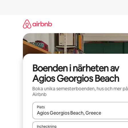
Hoppa
till
innehåll
Boenden i närheten av
Agios Georgios Beach
Boka unika semesterboenden, hus och mer på
Airbnb
Plats
När resultaten är tillgängliga kan du navigera me
Incheckning