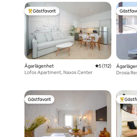
Gästfavorit
Gästfavo
Populär gästfavorit
Gästfavo
Ägarlägenhet
5 av 5 i genomsnitt
5 (112)
Ägarläge
Lofos Apartment, Naxos Center
Drosia Re
Gästfavorit
Gästf
Gästfavorit
Populär 