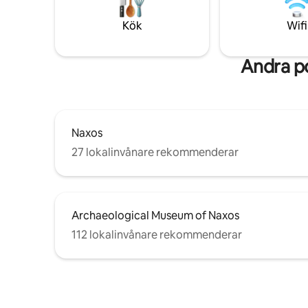
eget badrum och en gemensam
nomader, 
utomhusterrass med utsikt över både
Naxos som
Kök
Wifi
havet och gatan.
och äkthe
Andra p
Naxos
27 lokalinvånare rekommenderar
Archaeological Museum of Naxos
112 lokalinvånare rekommenderar