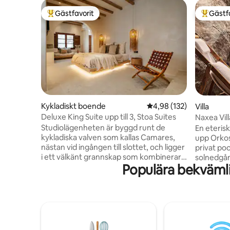
Gästfavorit
Gästf
Populär gästfavorit
Populär 
Kykladiskt boende
4,98 av 5 i genomsnitt
4,98 (132)
Villa
Deluxe King Suite upp till 3, Stoa Suites
Naxea Villa
Studiolägenheten är byggd runt de
En eterisk
kykladiska valven som kallas Camares,
upp Orkos
nästan vid ingången till slottet, och ligger
privat po
i ett välkänt grannskap som kombinerar
solnedgå
Populära bekväml
både avskildhet och det livliga livet med
bohemiska 
restauranger, vinbarer och alla typer av
sitt utmä
butiker inom några minuters
Villas på 
gångavstånd. Hamnen och stranden
Egeiska h
ligger också mycket nära lägenheten,
kraften i
liksom två allmänna parkeringsplatser.
erbjuder 
Sviten har en dubbelsäng, en bäddsoffa,
familjer, 