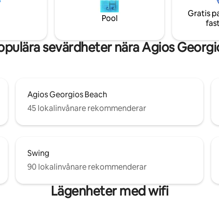
minimala linjer skapar en avko
och en möjlighet att uppleva
Gratis p
atmosfär.
 en symbol för komfort, lyx
Pool
fas
t.
opulära sevärdheter nära Agios Georgi
Agios Georgios Beach
45 lokalinvånare rekommenderar
Swing
90 lokalinvånare rekommenderar
Lägenheter med wifi