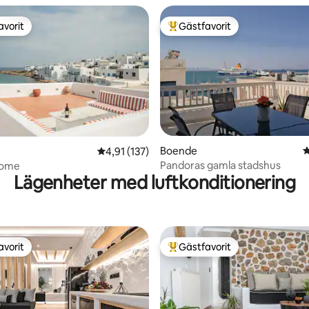
avorit
Gästfavorit
gästfavorit
Populär gästfavorit
ligt betyg, 186 omdömen
Boende
4
4,91 av 5 i genomsnittligt betyg, 137 omdöm
4,91 (137)
Pandoras gamla stadshus
Home
Lägenheter med luftkonditionering
avorit
Gästfavorit
gästfavorit
Populär gästfavorit