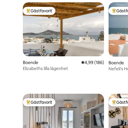
Gästfavorit
Gästf
Populär gästfavorit
Populär 
Boende
4,99 av 5 i genomsnitt
4,99 (186)
Boende
Elizabeths lilla lägenhet
Nefeli's 
Gästfavorit
Gästf
Populär gästfavorit
Populär 