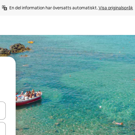
En del information har översatts automatiskt. 
Visa originalspråk
d upp- och nedåtpilarna eller utforska genom att trycka eller svepa.