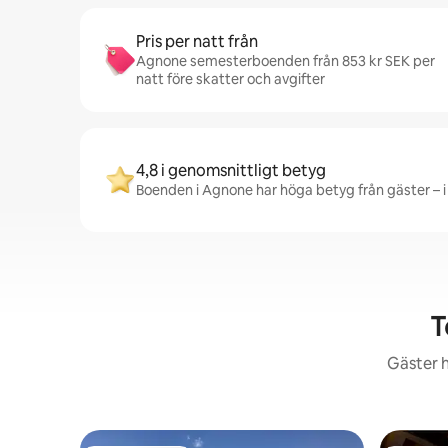
Pris per natt från
Agnone semesterboenden från 853 kr SEK per
natt före skatter och avgifter
4,8 i genomsnittligt betyg
Boenden i Agnone har höga betyg från gäster – i
T
Gäster h