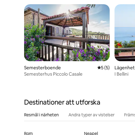
Semesterboende
5 av 5 i genomsni
5 (5)
Lägenhet
Semesterhus Piccolo Casale
I Bellini
Destinationer att utforska
Resmål i närheten
Andra typer av vistelser
Främs
Rom
Neapel