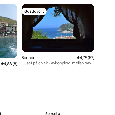
Gästfavorit
Gästfavorit
en
Boende
4,75 av 5 i genomsnit
4,75 (57)
Huset på en ek - avkoppling, mellan hav
4,88 av 5 i genomsnittligt betyg, 8 omdömen
4,88 (8)
och natur
i
Sorrento