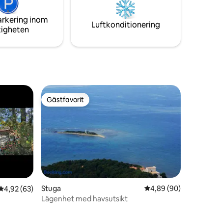
rollande
arkering inom
Luftkonditionering
tigheten
Gästfavorit
Gästfavorit
Stuga
4,89 av 5 i genomsnit
4,89 (90)
4,92 av 5 i genomsnittligt betyg, 63 omdömen
4,92 (63)
Lägenhet med havsutsikt
en