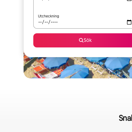
Utcheckning
Sök
Sna