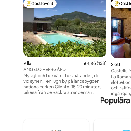
Gästfavorit
Gästf
Populär gästfavorit
Populär 
Villa
4,96 av 5 i genomsnitt
4,96 (138)
Slott
ANGELO HERRGÅRD
Castello 
Mysigt och bekvämt hus på landet, dolt
romantis
La Romanti
vid synen, i en lugn by på landsbygden i
slottet oc
nationalparken Cilento, 15-20 minuters
och raffin
bilresa från de vackra stränderna i
ingången,
Tyrrenska havet (blå flagg). En oas av frid,
Populära
de två fö
utrymme och ljus, för njutbara stunder i
gröna i d
trädgården eller i utomhuspoolen. Detta
stenmurar
tvåvåningshus har 2 sovrum med
sofforna 
dubbelsäng. Det finns ett mycket rymligt
till en ide
vardagsrum med en soffa och öppen
stunder av