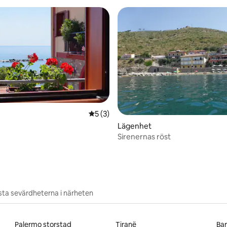
ttligt betyg, 5 omdömen
5 av 5 i genomsnittligt betyg, 3 omdöm
5 (3)
Lägenhet
Sirenernas röst
ta sevärdheterna i närheten
Palermo storstad
Tiranë
Bar