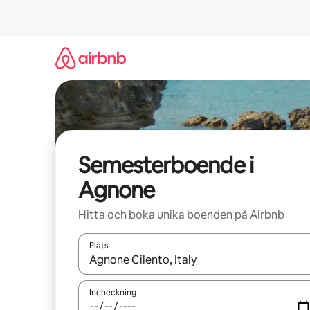
Hoppa
till
innehåll
Semesterboende i
Agnone
Hitta och boka unika boenden på Airbnb
Plats
När resultaten är tillgängliga kan du navigera me
Incheckning