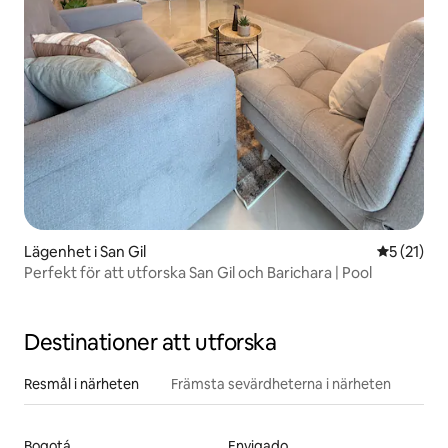
Lägenhet i San Gil
5 av 5 i g
5 (21)
Perfekt för att utforska San Gil och Barichara | Pool
Destinationer att utforska
Resmål i närheten
Främsta sevärdheterna i närheten
Bogotá
Envigado