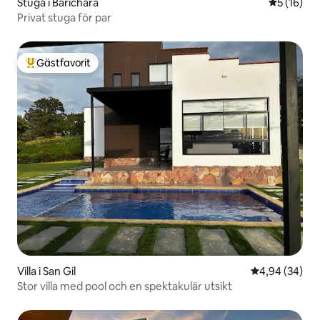
Stuga i Barichara
5 av 5 i g
5 (16)
Privat stuga för par
Gästfavorit
Populär gästfavorit
Villa i San Gil
4,94 av 5 i g
4,94 (34)
Stor villa med pool och en spektakulär utsikt