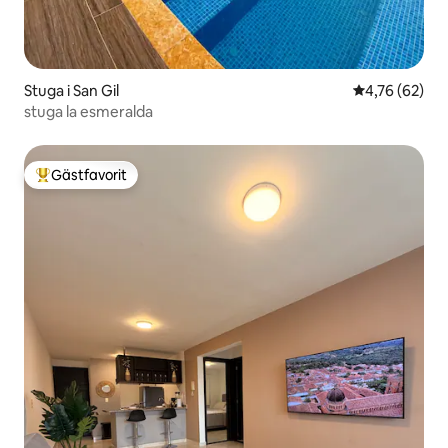
Stuga i San Gil
4,76 av 5 i g
4,76 (62)
stuga la esmeralda
Gästfavorit
Populär gästfavorit