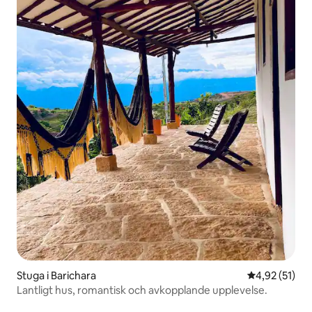
Stuga i Barichara
4,92 av 5 i g
4,92 (51)
Lantligt hus, romantisk och avkopplande upplevelse.