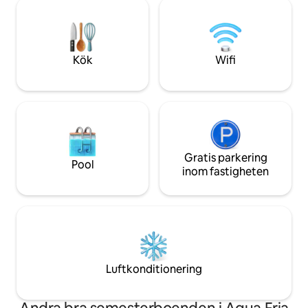
fruktträd: mangostan, avokado, banan,
mycket stor kapaci
feijoa och citrus. Kostnadsfri daglig
Boka det via AirBnB
städning utan extra kostnad.
Professionella värdar. Betyg 5,0.
Kök
Wifi
Gratis parkering
Pool
inom fastigheten
Luftkonditionering