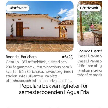
Gästfavorit
Gästfavorit
Gästfavorit
Gästfavorit
Boende i Barichar
Casa El Paraiso (int
Boende i Barichara
5 av 5 i genomsnittligt be
5 (22)
Paraiso)
Casa El Paraiso är 
Casa Lo · 287 m² soldäck, eldstad och
drömmar att gå i u
tillgång till pool
200 år gammalt kulturminneshus bara 3
rymliga interiör 
kvarter från Baricharas huvudtorg, inne i
trädgård med mång
staden, inte i utkanten. På plats:
och fruktträd kom
utomhusdusch i sten och privat soldäck
känner dig på lan
Populära bekvämligheter för
för att koppla av under dagen. 8-10
grupp är på mer ä
minuters promenad (2 minuters bilresa):
semesterboenden i Agua Fria
boka den tillsam
tillgång till en partnerpool. Egen uteplats
Casa-Taller El Pa
med eldstad, utsikt över dalen och
inom samma fastig
höghastighets-Starlink. Våra egna
och parkeringen 