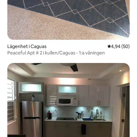
Lägenhet i Caguas
4,94 av 5 i g
4,94 (50)
Peaceful Apt # 2 i kullen/Caguas - 1:a våningen