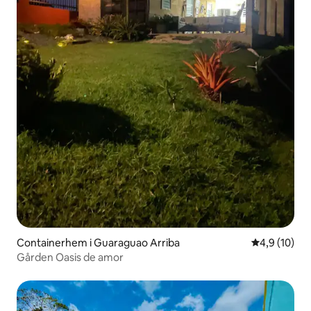
Containerhem i Guaraguao Arriba
4,9 av 5 i g
4,9 (10)
Gården Oasis de amor