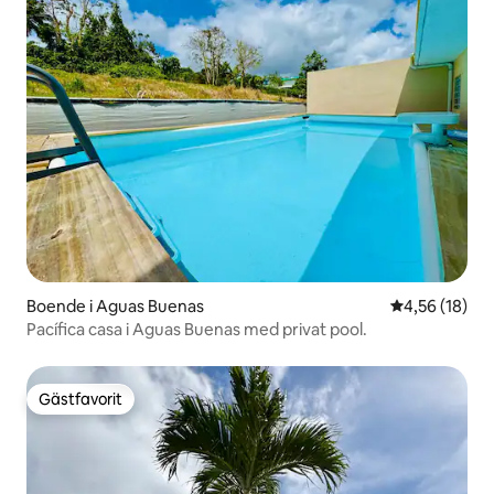
Boende i Aguas Buenas
4,56 av 5 i g
4,56 (18)
Pacífica casa i Aguas Buenas med privat pool.
Gästfavorit
Gästfavorit