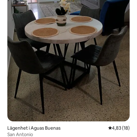
Lägenhet i Aguas Buenas
4,83 av 5 i g
4,83 (18)
San Antonio