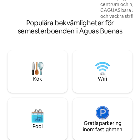
lyssnar på de lugnande ljuden av
centrum och hjärta
inhemska fåglar och omfamnas av
CAGUAS bara 25 m
imponerande vegetation. Det är en plats
och vackra stränd
där berättelser skapas och livslånga
Populära bekvämligheter för
över att hålla tradi
minnen formas.
otroligt utbud av
semesterboenden i Aguas Buenas
underhållningsaktiv
En levande stad rik
kan besöka ett a
eller promenera 
botaniska trädgård
lyckan på kasinot,
njuta av den stor
sorten.
Kök
Wifi
Gratis parkering
Pool
inom fastigheten