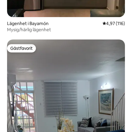
Lägenhet i Bayamón
4,97 av 5 i ge
4,97 (116)
Mysig/härlig lägenhet
Gästfavorit
Gästfavorit