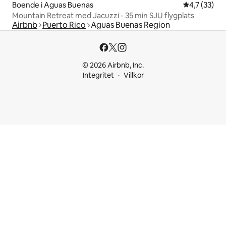
Boende i Aguas Buenas
4,7 av 5 i g
4,7 (33)
Mountain Retreat med Jacuzzi - 35 min SJU flygplats
Airbnb
Puerto Rico
Aguas Buenas Region
© 2026 Airbnb, Inc.
Integritet
Villkor