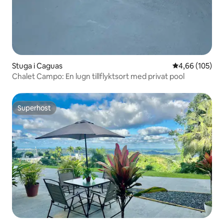
Stuga i Caguas
4,66 av 5 i ge
4,66 (105)
Chalet Campo: En lugn tillflyktsort med privat pool
Superhost
Superhost