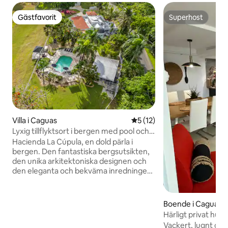
Gästfavorit
Superhost
Gästfavorit
Superhost
Villa i Caguas
5 av 5 i genomsnittligt be
5 (12)
Lyxig tillflyktsort i bergen med pool och
utsikt över solnedgången
Hacienda La Cúpula, en dold pärla i
bergen. Den fantastiska bergsutsikten,
den unika arkitektoniska designen och
den eleganta och bekväma inredningen
gör Hacienda La Cúpula till en verkligt
exceptionell plats att njuta av livet med
vänner och familj. Koppla av, föryngra
Boende i Caguas
och ladda om i detta 3 hektar stora,
Härligt privat hus
rymliga och fridfulla utrymme medan du
Vackert, lugnt och