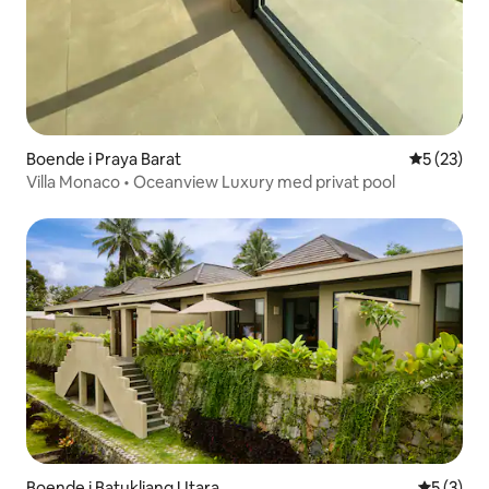
Boende i Praya Barat
5 av 5 i g
5 (23)
Villa Monaco • Oceanview Luxury med privat pool
Boende i Batukliang Utara
5 av 5 i 
5 (3)