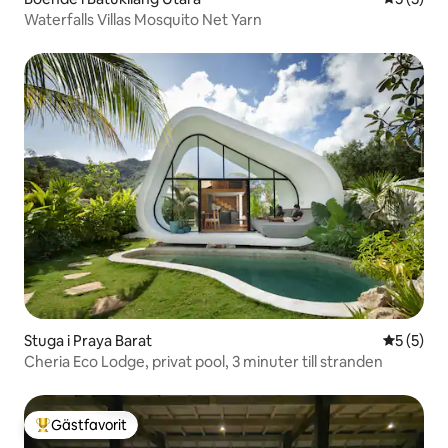
Waterfalls Villas Mosquito Net Yarn
Stuga i Praya Barat
5 av 5 i 
5 (5)
Cheria Eco Lodge, privat pool, 3 minuter till stranden
Gästfavorit
Populär gästfavorit