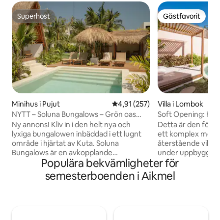
Superhost
Gästfavorit
Superhost
Gästfavorit
Minihus i Pujut
4,91 av 5 i genomsnittligt bet
4,91 (257)
Villa i Lombok
NYTT – Soluna Bungalows – Grön oas
Soft Opening: Helt n
med stor pool
Kuta
Ny annons! Kliv in i den helt nya och
Detta är den första 
lyxiga bungalowen inbäddad i ett lugnt
ett komplex med 
område i hjärtat av Kuta. Soluna
återstående villor
Bungalows är en avkopplande
under uppbyggnad,
Populära bekvämligheter för
tillflyktsort nära restauranger, affärer,
vara lite stökig 
stränder, gym och yogastudior. Utforska
byggbuller under 
semesterboenden i Aikmel
de magiska omgivningarna eller varva
byggnadsarbetets
ner i den tropiska trädgården och den
dagligen kan vi in
stora poolen. ✔ 1 Bekvämt sovrum med
mycket buller det komm
dubbelsäng ✔ Eget badrum med
kompensera för de
takfönster ✔ Privat altan ✔ Tropisk
redan inkluderats i