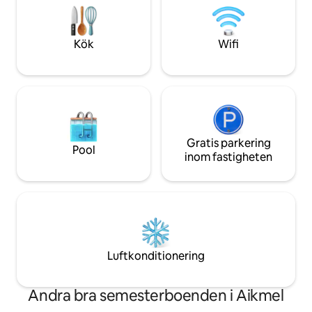
trädgård och täckt lounge ✔ Stor pool
visar sig vara för 
med bekväma solstolar ✔ Arbetsyta ✔
vistelse är du vä
Höghastighets-Wi-Fi ✔ Minikylskå ✔
tidigt och vi åter
Kök
Wifi
Säkerhet dygnet runt
nätterna.
Gratis parkering
Pool
inom fastigheten
Luftkonditionering
Andra bra semesterboenden i Aikmel