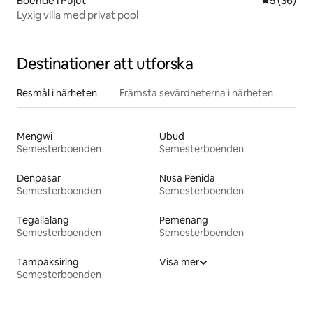
Boende i Pujut
5 av 5 i g
5 (36)
Lyxig villa med privat pool
Destinationer att utforska
Resmål i närheten
Främsta sevärdheterna i närheten
Mengwi
Ubud
Semesterboenden
Semesterboenden
Denpasar
Nusa Penida
Semesterboenden
Semesterboenden
Tegallalang
Pemenang
Semesterboenden
Semesterboenden
Tampaksiring
Visa mer
Semesterboenden