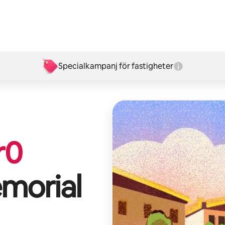
Specialkampanj för fastigheter
r
0
emorial