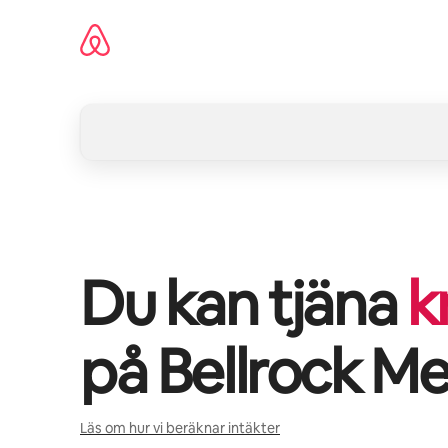
Hoppa
till
innehåll
Du kan tjäna
k
på
Bellrock M
Läs om hur vi beräknar intäkter