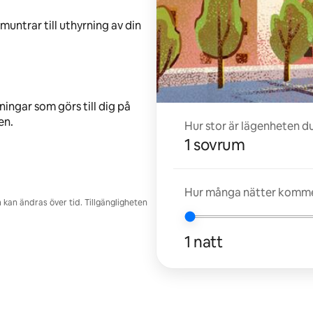
untrar till uthyrning av din
ingar som görs till dig på
en.
Hur stor är lägenheten d
1 sovrum
Hur många nätter kommer
kan ändras över tid. Tillgängligheten
1 natt