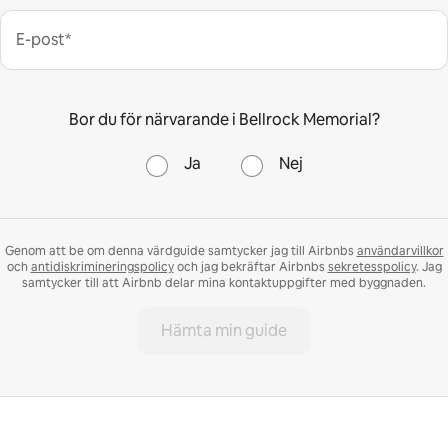
E-post*
Bor du för närvarande i Bellrock Memorial?
Ja
Nej
Genom att be om denna värdguide samtycker jag till Airbnbs
användarvillkor
och
antidiskrimineringspolicy
och jag bekräftar Airbnbs
sekretesspolicy
. Jag
samtycker till att Airbnb delar mina kontaktuppgifter med byggnaden.
Hämta min guide