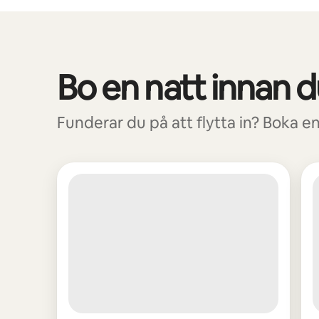
Dina potentiella intäkter är kr5169 per månad
Bo en natt innan du
0 av 0 objekt visas
Funderar du på att flytta in? Boka en 