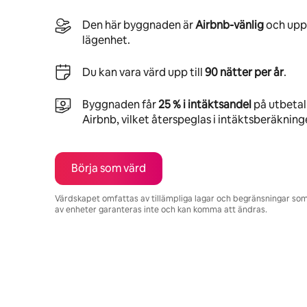
Den här byggnaden är
Airbnb-vänlig
och uppm
lägenhet.
Du kan vara värd upp till
90 nätter per år
.
Byggnaden får
25 % i intäktsandel
på utbetaln
Airbnb, vilket återspeglas i intäktsberäkning
Börja som värd
Värdskapet omfattas av tillämpliga lagar och begränsningar som 
av enheter garanteras inte och kan komma att ändras.