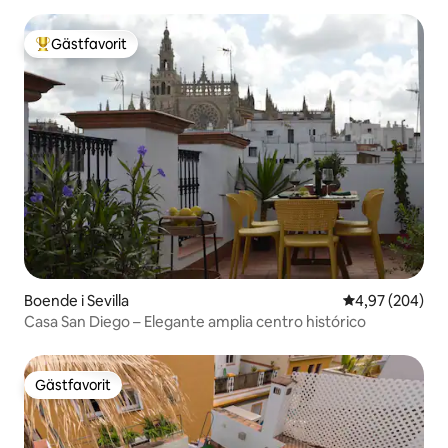
Gästfavorit
Populär gästfavorit
Boende i Sevilla
4,97 av 5 i ge
4,97 (204)
Casa San Diego – Elegante amplia centro histórico
Gästfavorit
Gästfavorit