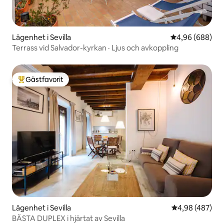
Lägenhet i Sevilla
4,96 av 5 i ge
4,96 (688)
Terrass vid Salvador-kyrkan · Ljus och avkoppling
Gästfavorit
Populär gästfavorit
Lägenhet i Sevilla
4,98 av 5 i ge
4,98 (487)
BÄSTA DUPLEX i hjärtat av Sevilla