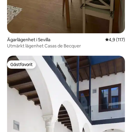
Ägarlägenhet i Sevilla
4,9 av 5 i g
4,9 (117)
Utmärkt lägenhet Casas de Becquer
Gästfavorit
Gästfavorit