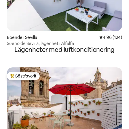
Boende i Sevilla
4,96 av 5 i ge
4,96 (124)
Sueño de Sevilla, lägenhet i Alfalfa
Lägenheter med luftkonditionering
Gästfavorit
Populär gästfavorit