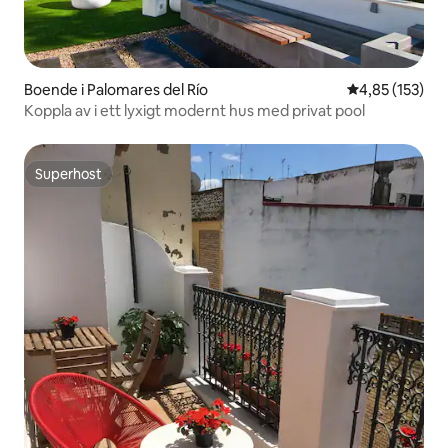
Boende i Palomares del Río
4,85 av 5 i ge
4,85 (153)
Koppla av i ett lyxigt modernt hus med privat pool
Superhost
Superhost