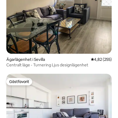
Ägarlägenhet i Sevilla
4,82 av 5 i ge
4,82 (255)
Centralt läge - Turnering Ljus designlägenhet
Gästfavorit
Gästfavorit