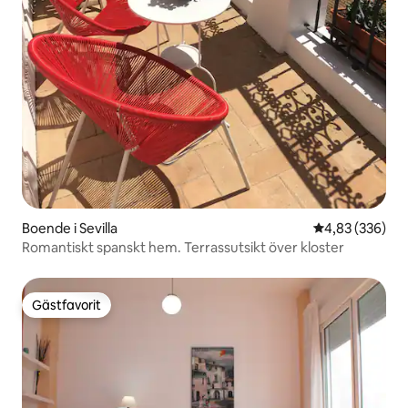
Boende i Sevilla
4,83 av 5 i ge
4,83 (336)
Romantiskt spanskt hem. Terrassutsikt över kloster
Gästfavorit
Gästfavorit