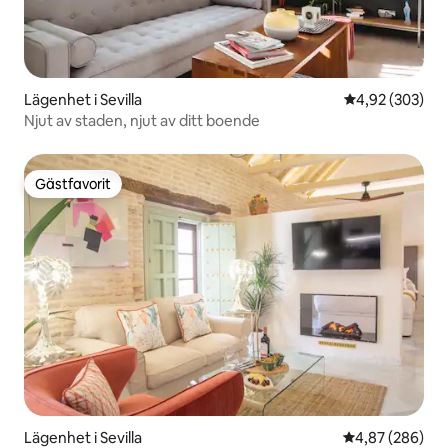
Lägenhet i Sevilla
4,92 av 5 i ge
4,92 (303)
Njut av staden, njut av ditt boende
Gästfavorit
Gästfavorit
Lägenhet i Sevilla
4,87 av 5 i ge
4,87 (286)