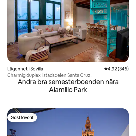
Lägenhet i Sevilla
4,92 av 5 i ge
4,92 (346)
Charmig duplex i stadsdelen Santa Cruz.
Andra bra semesterboenden nära
Alamillo Park
Gästfavorit
Gästfavorit