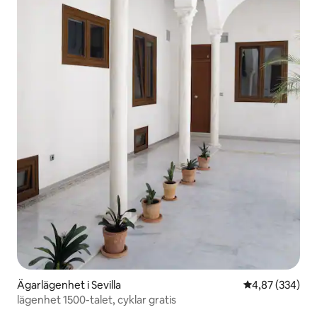
Ägarlägenhet i Sevilla
4,87 av 5 i ge
4,87 (334)
lägenhet 1500-talet, cyklar gratis