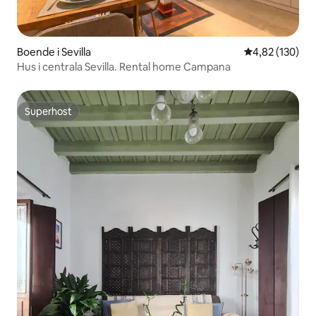
Boende i Sevilla
4,82 av 5 i ge
4,82 (130)
Hus i centrala Sevilla. Rental home Campana
Superhost
Superhost