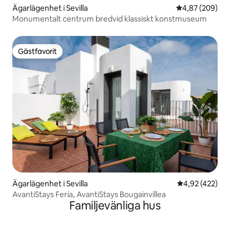
Ägarlägenhet i Sevilla
4,87 av 5 i ge
4,87 (209)
Monumentalt centrum bredvid klassiskt konstmuseum
Gästfavorit
Gästfavorit
Ägarlägenhet i Sevilla
4,92 av 5 i ge
4,92 (422)
AvantiStays Feria, AvantiStays Bougainvillea
Familjevänliga hus