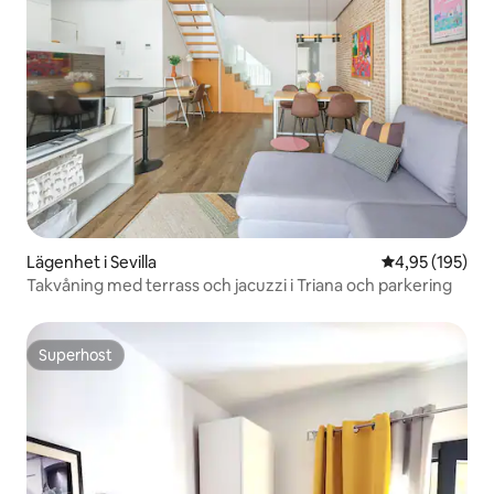
Lägenhet i Sevilla
4,95 av 5 i ge
4,95 (195)
Takvåning med terrass och jacuzzi i Triana och parkering
Superhost
Superhost