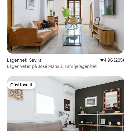
Lägenhet i Sevilla
4,96 av 5 i ge
4,96 (205)
Lägenheter på José María 2, Familjelägenhet
Gästfavorit
Gästfavorit