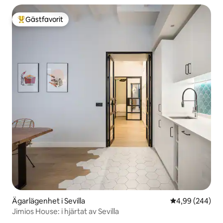
Gästfavorit
Populär gästfavorit
Ägarlägenhet i Sevilla
4,99 av 5 i ge
4,99 (244)
Jimios House: i hjärtat av Sevilla