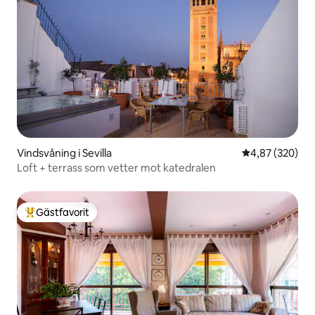
Vindsvåning i Sevilla
4,87 av 5 i ge
4,87 (320)
Loft + terrass som vetter mot katedralen
Gästfavorit
Populär gästfavorit