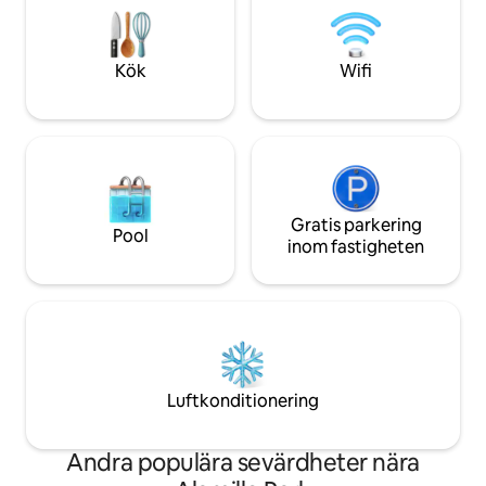
o invierno. Justo enfrente de la
vardagsrum med ve
considerada más bonita plaza de Sevilla,
med intressanta b
la plaza de Santa Isabel, rodeada de
Huvudbadrummet h
Kök
Wifi
conventos y con vista desde la planta
över-badkar och d
ático a más de 14 torres de reconocidas
våningen hittar vi 
iglesias. El ático consta de: - 3 cómodos y
ursprungliga kaklad
amplios dormitorios - 2 cuartos de baños
tvättmaskin och t
magníficamente equipados - cocina
badrum med dusch
totalmente equipada abierta al salón
mot en uterum me
con: • lavavajillas • nevera • calentador de
stolar och på en t
agua eléctrico • cafetera eléctrica .
Gratis parkering
staden och den nä
Pool
tostador . plancha • utensilios de cocina •
kyrkan San luis de 
inom fastigheten
vajilla, etc. . lavadora - amplia terraza
Takvåningen har wi
privada a la que se accede desde la
golvvärme, diskma
primera planta por unas escaleras.
torktumlare och vedspis. Re
Cuenta con: .solarium . bañera . zona de
för 5 år sedan. Se vår takvåning i
comedor y cocina . ascensor .WIFI
tidningen AD arquit
gratuito Servicios y zonas comunes:
kan kontakta mig 
PUEDE ACCEDER A TODO EL
din vistelse! Vi rekommenderar också
Luftkonditionering
APARTAMENTO - SIÉNTASE COMO EN
denna konstnärliga 
CASA. • Acceso completo e
ininterrumpido a todas las áreas de todo
Andra populära sevärdheter nära
el apartamento. REGLAS DE LA CASA