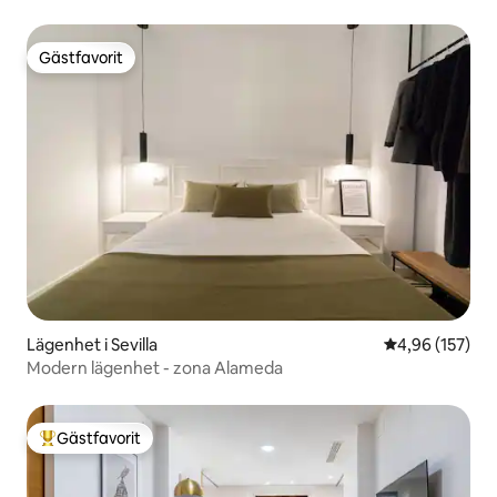
Gästfavorit
Gästfavorit
Lägenhet i Sevilla
4,96 av 5 i ge
4,96 (157)
Modern lägenhet - zona Alameda
Gästfavorit
Populär gästfavorit