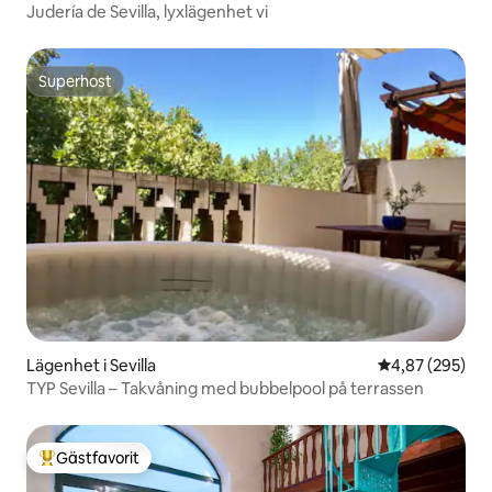
Judería de Sevilla, lyxlägenhet vi
Superhost
Superhost
Lägenhet i Sevilla
4,87 av 5 i ge
4,87 (295)
TYP Sevilla – Takvåning med bubbelpool på terrassen
Gästfavorit
Populär gästfavorit