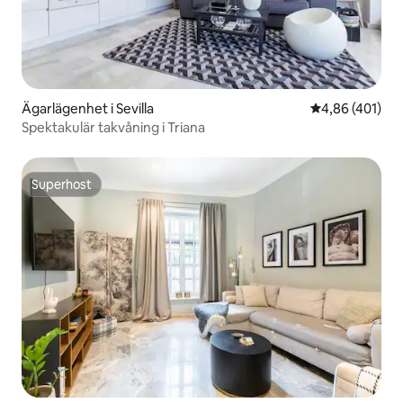
Ägarlägenhet i Sevilla
4,86 av 5 i ge
4,86 (401)
Spektakulär takvåning i Triana
Superhost
Superhost