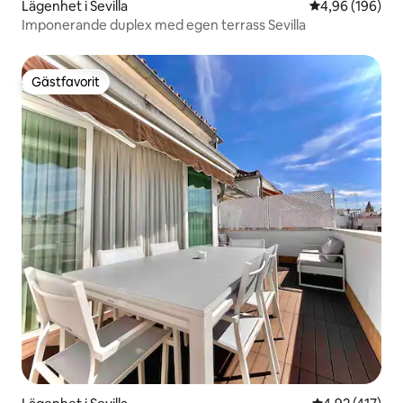
Lägenhet i Sevilla
4,96 av 5 i ge
4,96 (196)
Imponerande duplex med egen terrass Sevilla
Gästfavorit
Gästfavorit