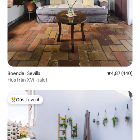
Boende i Sevilla
4,87 av 5 i ge
4,87 (440)
Hus från XVII-talet
Gästfavorit
Populär gästfavorit