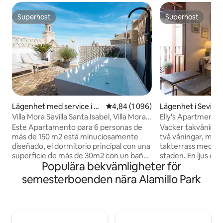
Superhost
Superhost
Superhost
Superhost
Lägenhet med service i Se
4,84 av 5 i genomsnittligt betyg
4,84 (1 096)
Lägenhet i Sevilla
villa
Villa Mora Sevilla Santa Isabel, Villa Mora
Elly's Apartment
Dúp ...
dubbelsäng och...
Este Apartamento para 6 personas de
Vacker takvåning mi
más de 150 m2 está minuciosamente
två våningar, med 
diseñado, el dormitorio principal con una
takterrass med p
superficie de más de 30m2 con un baño
staden. En ljus och stor lägenhet över
Populära bekvämligheter för
muy original integrado y los otros 2 de al
två våningar med s
menos 15 m2. Piso exclusivo, ha sido
mirador. Beläget p
semesterboenden nära Alamillo Park
conceptualizado con un estilo moderno,
en vacker c19th b
pero sin perder la esencia. Ojo: La
av ägararkitekten
bañera de exterior (Mini piscina) está
egen gallerientré 
ideada para primavera y verano, es de
bottenvåningen f
agua templada, no recomendable Otoño
högkvalitativa dub