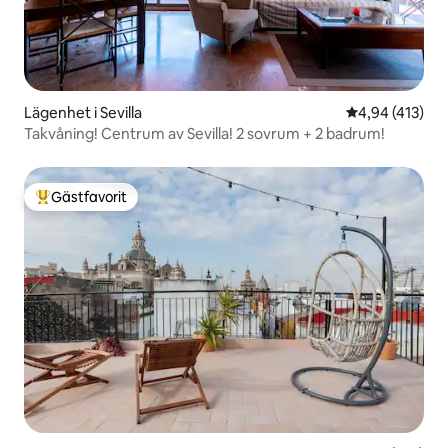
Lägenhet i Sevilla
4,94 av 5 i ge
4,94 (413)
Takvåning! Centrum av Sevilla! 2 sovrum + 2 badrum!
Gästfavorit
Populär gästfavorit