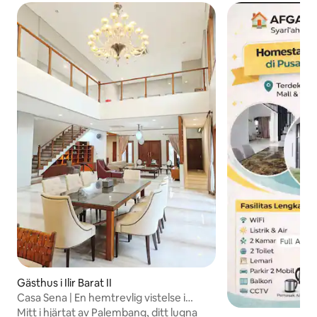
Gästhus i Ilir Barat II
Casa Sena | En hemtrevlig vistelse i
Palembang
Mitt i hjärtat av Palembang, ditt lugna