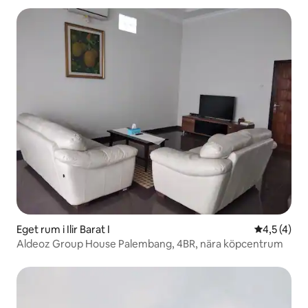
Eget rum i Ilir Barat I
4,5 av 5 i
4,5 (4)
Aldeoz Group House Palembang, 4BR, nära köpcentrum