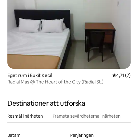
Eget rum i Bukit Kecil
4,71 av 5 i
4,71 (7)
Radial Mas @ The Heart of the City (Radial St.)
Destinationer att utforska
Resmål i närheten
Främsta sevärdheterna i närheten
Batam
Penjaringan