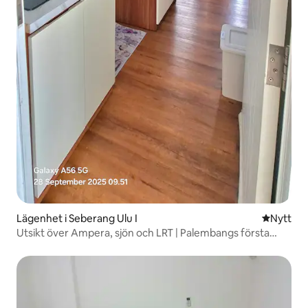
Lägenhet i Seberang Ulu I
Nytt ställ
Nytt
Utsikt över Ampera, sjön och LRT | Palembangs första
lägenhet