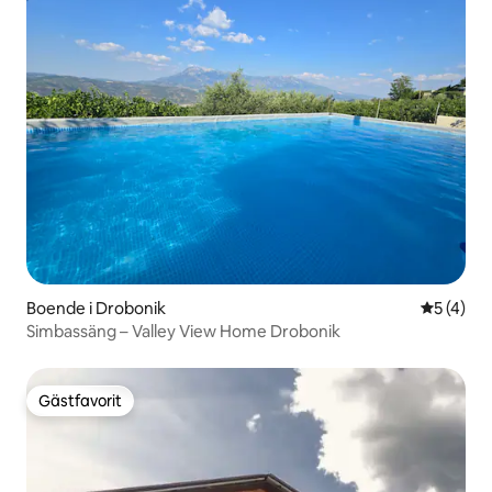
Boende i Drobonik
5 av 5 i 
5 (4)
Simbassäng – Valley View Home Drobonik
Gästfavorit
Gästfavorit