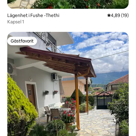
Lägenhet i Fushe -Thethi
4,89 av 5 i g
4,89 (19)
Kapsel 1
Gästfavorit
Gästfavorit