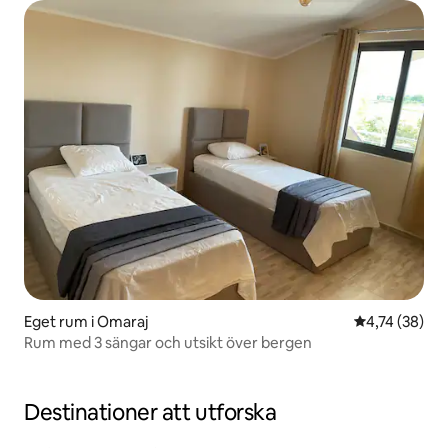
Eget rum i Omaraj
4,74 av 5 i g
4,74 (38)
Rum med 3 sängar och utsikt över bergen
Destinationer att utforska