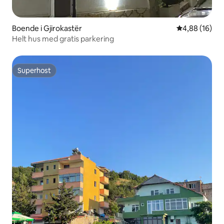
Boende i Gjirokastër
4,88 av 5 i g
4,88 (16)
Helt hus med gratis parkering
Superhost
Superhost