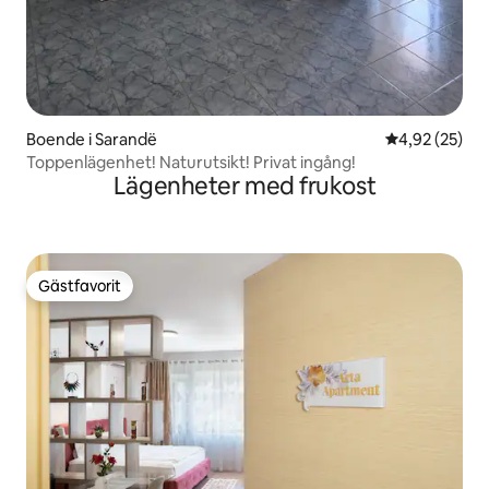
Boende i Sarandë
4,92 av 5 i g
4,92 (25)
Toppenlägenhet! Naturutsikt! Privat ingång!
Lägenheter med frukost
Gästfavorit
Gästfavorit