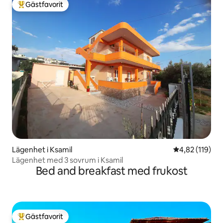
Gästfavorit
Populär gästfavorit
Lägenhet i Ksamil
4,82 av 5 i ge
4,82 (119)
Lägenhet med 3 sovrum i Ksamil
Bed and breakfast med frukost
Gästfavorit
Populär gästfavorit