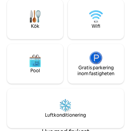
☞ Snabbt WiFi perfekt för distansarbete
stund. Inkluderat: - Frukost -4x4 pickup
☞ 4 minuters gångavstånd till stränder
från slutet av väg
och centrum ☞ Fullt utrustat modernt
normala bilar kan inte nå) En
kök ☞ 55-tums smart-tv ☞ Egen balkong
och fridfull naturu
med hisnande havsutsikt
Kök
Wifi
Gratis parkering
Pool
inom fastigheten
Luftkonditionering