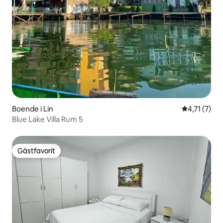
Boende i Lin
4,71 av 5 i
4,71 (7)
Blue Lake Villa Rum 5
Gästfavorit
Gästfavorit