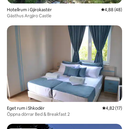
Hotellrum i Gjirokastër
4,88 av 5 i g
4,88 (48)
Gästhus Argjiro Castle
Eget rum i Shkodër
4,82 av 5 i g
4,82 (17)
Öppna dörrar Bed & Breakfast 2