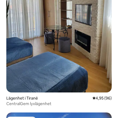
Lägenhet i Tiranë
4,95 av 5 i g
4,95 (96)
CentralGem lyxlägenhet