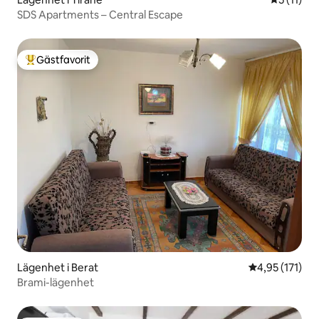
SDS Apartments – Central Escape
Gästfavorit
Populär gästfavorit
Lägenhet i Berat
4,95 av 5 i ge
4,95 (171)
Brami-lägenhet