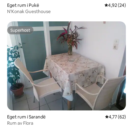
Eget rum i Pukë
4,92 av 5 i g
4,92 (24)
N'Konak Guesthouse
Superhost
Superhost
Eget rum i Sarandë
4,77 av 5 i g
4,77 (62)
Rum av Flora