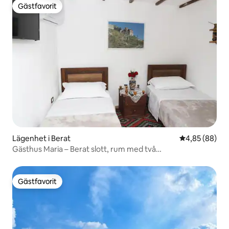
Gästfavorit
Gästfavorit
Lägenhet i Berat
4,85 av 5 i g
4,85 (88)
Gästhus Maria – Berat slott, rum med två
enkelsängar/dubbelsäng
Gästfavorit
Gästfavorit