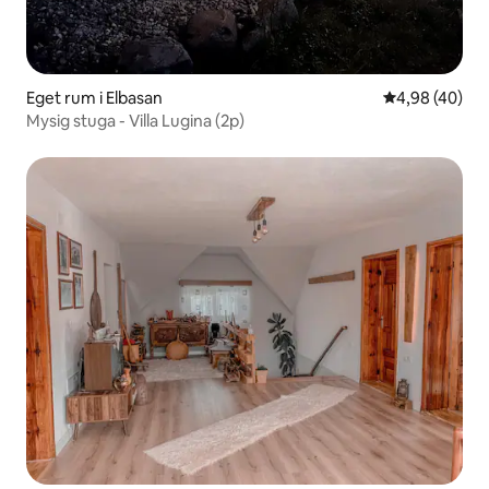
Eget rum i Elbasan
4,98 av 5 i g
4,98 (40)
Mysig stuga - Villa Lugina (2p)