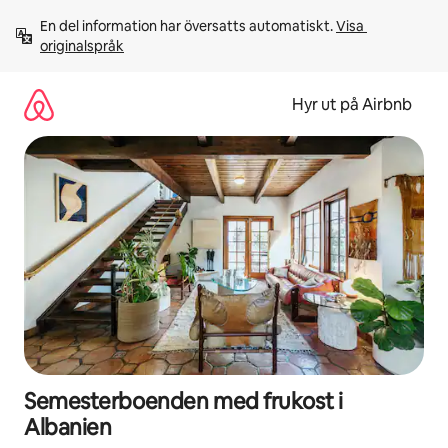
Hoppa
En del information har översatts automatiskt. 
Visa 
till
originalspråk
innehåll
Hyr ut på Airbnb
Semesterboenden med frukost i
Albanien