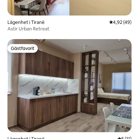
Lägenhet i Tiranë
4,92 av 5 i g
4,92 (49)
Astir Urban Retreat
Gästfavorit
Gästfavorit
Lägenhet i Tiranë
5 av 5 i 
5 (11)