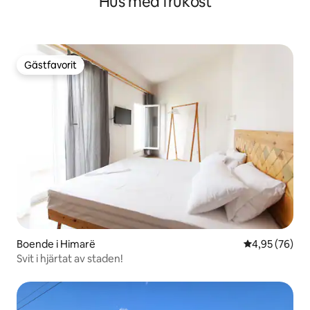
Hus med frukost
Gästfavorit
Gästfavorit
Boende i Himarë
4,95 av 5 i g
4,95 (76)
Svit i hjärtat av staden!