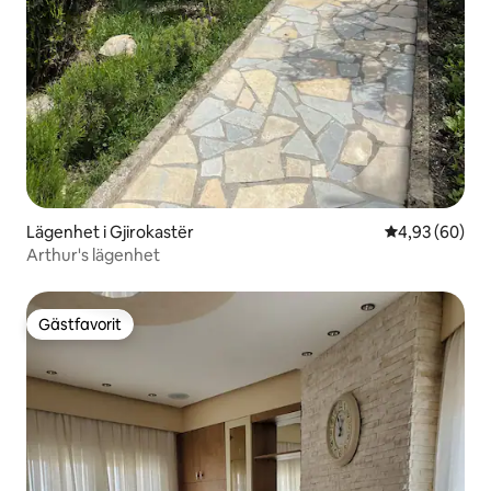
Lägenhet i Gjirokastër
4,93 av 5 i g
4,93 (60)
Arthur's lägenhet
Gästfavorit
Gästfavorit