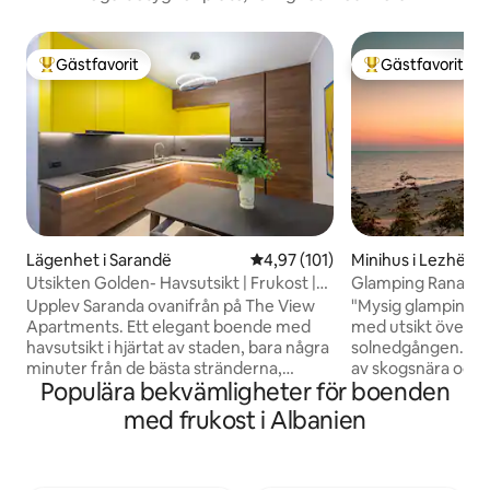
Gästfavorit
Gästfavorit
Populär gästfavorit
Populär gästfavor
Lägenhet i Sarandë
4,97 av 5 i genomsnittligt bet
4,97 (101)
Minihus i Lezhë
Utsikten Golden- Havsutsikt | Frukost |
Glamping Rana o
Gratis parkering
Upplev Saranda ovanifrån på The View
"Mysig glamping po
Apartments. Ett elegant boende med
med utsikt över h
havsutsikt i hjärtat av staden, bara några
solnedgången. Enkelt, naturligt, omgivet
minuter från de bästa stränderna,
av skogsnära och t
Populära bekvämligheter för boenden
restaurangerna och nattlivet, samtidigt
vinden, hör fåglar
som det erbjuder en lugn tillflyktsort
lokala skaldjur på 
med frukost i Albanien
med hisnande utsikt från din privata
kajakpaddling i närheten. 
balkong. ☞ GRATIS privat parkering ☞
känd för gästfrihet,
Daglig frukost finns för 6 euro per gäst
till att du känner 