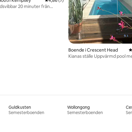
 South Kempsey
4,86 av 5 i genomsnittligt betyg, 7 omdöm
4,86 (7)
svibbar 20 minuter från
 Head
Boende i Crescent Head
4
Kianas ställe Uppvärmd pool med utsikt,
öppen spis, husdjur ok
Guldkusten
Wollongong
Ce
Semesterboenden
Semesterboenden
Se