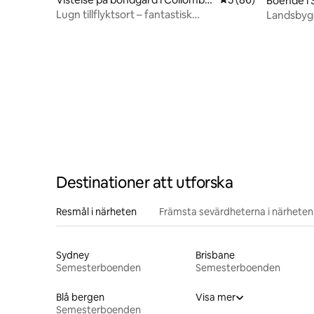
Boende i
tti
Lugn tillflyktsort – fantastisk
Landsbygd
landsbygdsvy, husdjur
Crescent
Destinationer att utforska
Resmål i närheten
Främsta sevärdheterna i närheten
Sydney
Brisbane
Semesterboenden
Semesterboenden
Blå bergen
Visa mer
Semesterboenden