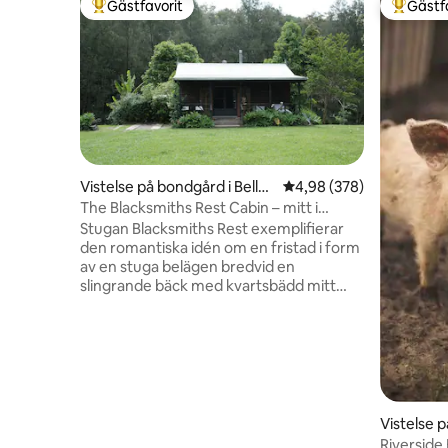
Gästfavorit
Gästf
Populär gästfavorit
Populär 
Vistelse på bondgård i Bellbr
4,98 av 5 i genomsnitt
4,98 (378)
ook
The Blacksmiths Rest Cabin – mitt i
skogsbäcken
Stugan Blacksmiths Rest exemplifierar
den romantiska idén om en fristad i form
av en stuga belägen bredvid en
slingrande bäck med kvartsbädd mitt
bland klippbankar, alluviala ängar och
skog Kom och återupptäck livets
autentiska mening för en upplevelse
som överträffar det vanliga och väcker
din själ Erbjudanden för att ge näring åt
din själ Stugcatering Meditationsandning
och kroppsarbete Integrativ kropps- och
Vistelse p
ansiktsmassage Din hund är också
mans Poi
Riversid