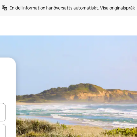
En del information har översatts automatiskt. 
Visa originalspråk
d upp- och nedåtpilarna eller utforska genom att trycka eller svepa.