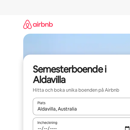
Hoppa
till
innehåll
Semesterboende i
Aldavilla
Hitta och boka unika boenden på Airbnb
Plats
När resultaten är tillgängliga kan du navigera me
Incheckning