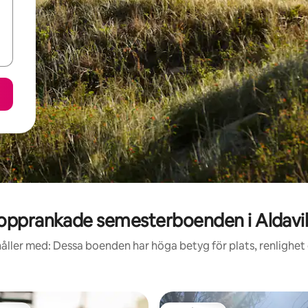
opprankade semesterboenden i Aldavil
åller med: Dessa boenden har höga betyg för plats, renlighet