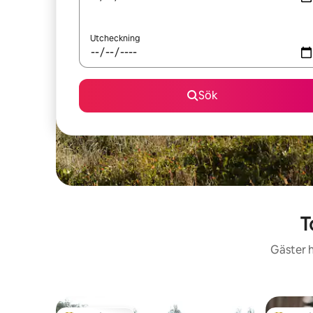
Utcheckning
Sök
T
Gäster h