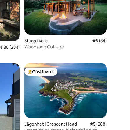
en
Stuga i Valla
5 av 5 i genomsnit
5 (34)
Woodsong Cottage
,88 av 5 i genomsnittligt betyg, 234 omdömen
4,88 (234)
Gästfavorit
Populär gästfavorit
Lägenhet i Crescent Head
5 av 5 i genomsnitt
5 (288)