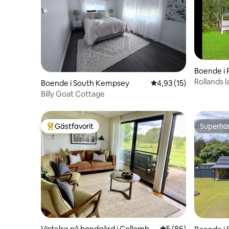
Boende i R
Rollands l
Boende i South Kempsey
4,93 av 5 i genomsnit
4,93 (15)
Billy Goat Cottage
Gästfavorit
Superho
Populär gästfavorit
Superho
Vistelse på bondgård i Collomba
5 av 5 i genomsnit
5 (86)