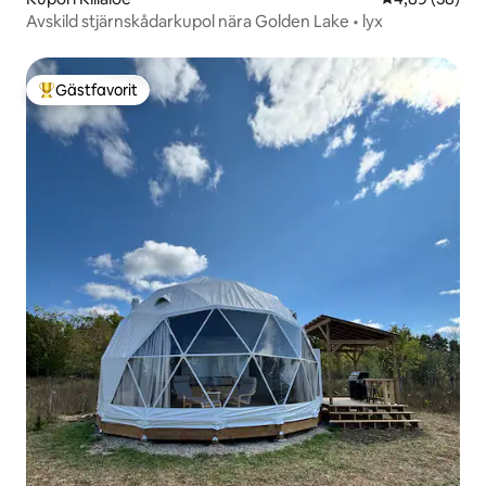
Avskild stjärnskådarkupol nära Golden Lake • lyx
Gästfavorit
Populär gästfavorit