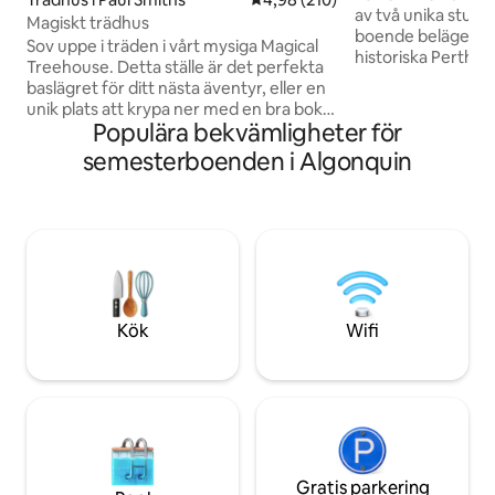
av två unika stugor på 
Magiskt trädhus
boende beläget nå
Sov uppe i träden i vårt mysiga Magical
historiska Perth i
Treehouse. Detta ställe är det perfekta
ligger på över 160 
baslägret för ditt nästa äventyr, eller en
naturlig skog. Njut
unik plats att krypa ner med en bra bok.
till sjö för kajakp
Populära bekvämligheter för
Det perfekta stället att vara i skogen,
runt stigar för van
men inte isolerad. Laga dina måltider i
semesterboenden i Algonquin
utforskning etc. 
det närliggande kokhuset (40' bort,
djurliv i en fridfull
ouppvärmt) på en campingspis eller över
och varva ner vid 
en öppen lägereld. Ett uppvärmt
emot att ha dig tillbaka! Lämpl
badrum/dusch ligger 20 minuter bort. Vi
gäster men plats f
förser dig med sängkläder, köksredskap,
barn etc.
plus hjälper dig att planera din resa.
Fastigheten inkluderar miles av
vandringsleder och vackra platser att
Kök
Wifi
utforska!
Gratis parkering