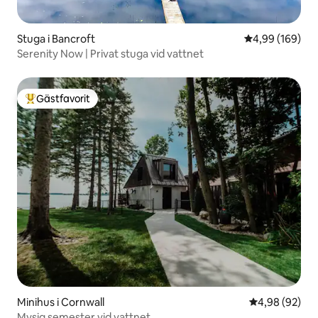
Stuga i Bancroft
4,99 av 5 i ge
4,99 (169)
Serenity Now | Privat stuga vid vattnet
Gästfavorit
Populär gästfavorit
Minihus i Cornwall
4,98 av 5 i g
4,98 (92)
Mysig semester vid vattnet