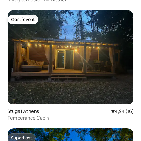
Gästfavorit
Gästfavorit
Stuga i Athens
4,94 av 5 i g
4,94 (16)
Temperance Cabin
Superhost
Superhost