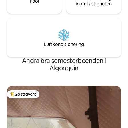
Pool
inom fastigheten
Luftkonditionering
Andra bra semesterboenden i
Algonquin
Gästfavorit
Populär gästfavorit