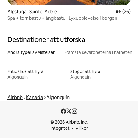
Alpstuga i Sainte-Adèle
5 av 5 i g
5 (26)
Spa + torr bastu + ångbastu | Lyxupplevelse i bergen
Destinationer att utforska
Andra typer av vistelser
Främsta sevärdheterna i närheten
Fritidshus att hyra
Stugor att hyra
Algonquin
Algonquin
Airbnb
Kanada
Algonquin
© 2026 Airbnb, Inc.
Integritet
Villkor