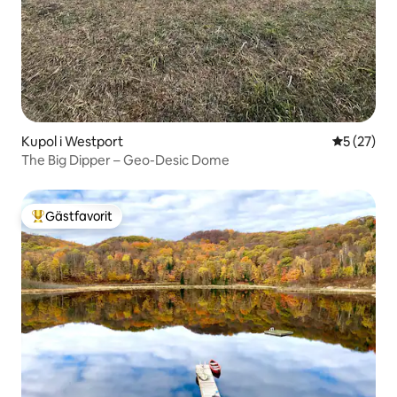
Kupol i Westport
5 av 5 i g
5 (27)
The Big Dipper – Geo-Desic Dome
Gästfavorit
Populär gästfavorit