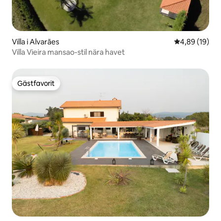
Villa i Alvarães
4,89 av 5 i g
4,89 (19)
Villa Vieira mansao-stil nära havet
Gästfavorit
Gästfavorit