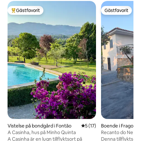
Gästfavorit
Gästfavorit
Populär gästfavorit
Gästfavorit
Vistelse på bondgård i Fontão
5 av 5 i genomsnittligt be
5 (17)
Boende i Fragoso
A Casinha, hus på Minho Quinta
Recanto do Neiva
A Casinha är en lugn tillflyktsort på
Denna tillflyktsort 