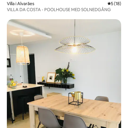
Villa i Alvarães
5 av 5 i g
5 (18)
VILLA DA COSTA - POOLHOUSE MED SOLNEDGÅNG