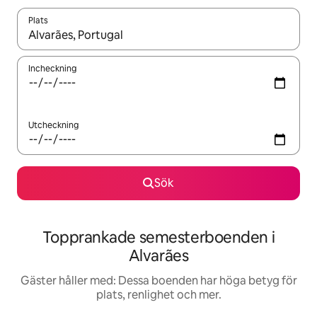
Plats
När resultaten är tillgängliga kan du navigera med upp- och ned
Incheckning
Utcheckning
Sök
Topprankade semesterboenden i
Alvarães
Gäster håller med: Dessa boenden har höga betyg för
plats, renlighet och mer.