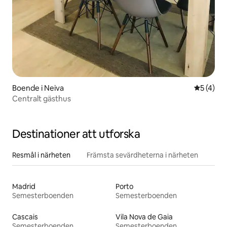
Boende i Neiva
5 av 5 i 
5 (4)
Centralt gästhus
Destinationer att utforska
Resmål i närheten
Främsta sevärdheterna i närheten
Madrid
Porto
Semesterboenden
Semesterboenden
Cascais
Vila Nova de Gaia
Semesterboenden
Semesterboenden