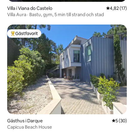
Villa i Viana do Castelo
4,82 av 5 i g
4,82 (17)
Villa Aura · Bastu, gym, 5 min till strand och stad
Gästfavorit
Populär gästfavorit
Gästhus i Darque
5 av 5 i g
5 (30)
Capicua Beach House