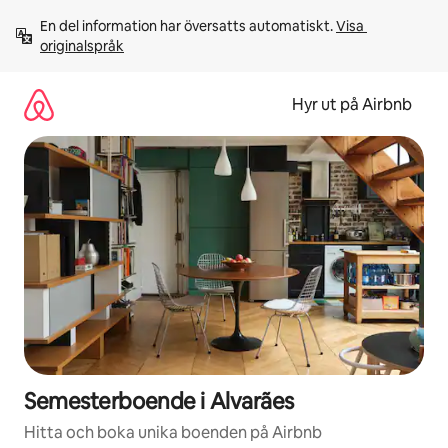
Hoppa
En del information har översatts automatiskt. 
Visa 
till
originalspråk
innehåll
Hyr ut på Airbnb
Semesterboende i Alvarães
Hitta och boka unika boenden på Airbnb