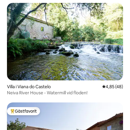
Villa i Viana do Castelo
4,85 av 5 i g
4,85 (48)
Neiva River House - Watermill vid floden!
Gästfavorit
Populär gästfavorit