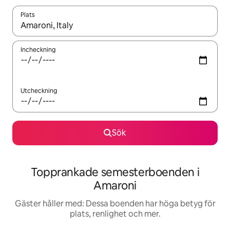
Plats
När resultaten är tillgängliga kan du navigera med upp- och ned
Incheckning
Utcheckning
Sök
Topprankade semesterboenden i
Amaroni
Gäster håller med: Dessa boenden har höga betyg för
plats, renlighet och mer.