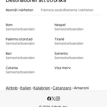
Destinationer att utforska
Resmål i närheten
Främsta sevärdheterna i närheten
Rom
Neapel
Semesterboenden
Semesterboenden
Palermo storstad
Tiranë
Semesterboenden
Semesterboenden
Bari
Sorrento
Semesterboenden
Semesterboenden
Catania
Visa mer
Semesterboenden
Airbnb
Italien
Kalabrien
Catanzaro
Amaroni