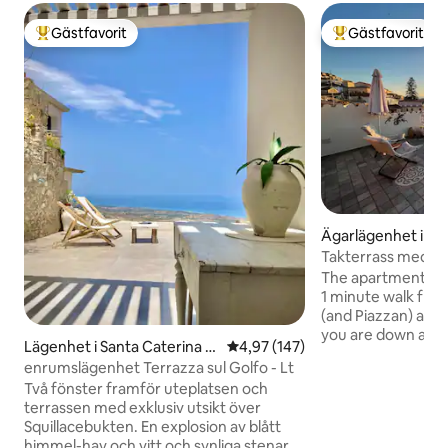
Gästfavorit
Gästfavorit
Populär gästfavorit
Populär gästfavor
Ägarlägenhet i Pi
Takterrass med hav
Pizzo
The apartment is l
1 minute walk from
(and Piazzan) and 
you are down at P
Lägenhet i Santa Caterina d
4,97 av 5 i genomsnittligt bet
4,97 (147)
sea meets Café, R
ello Ionio
enrumslägenhet Terrazza sul Golfo - Lt
Pizzo local beach. The apartment is
Två fönster framför uteplatsen och
renovated few year
terrassen med exklusiv utsikt över
building with a ni
Squillacebukten. En explosion av blått
2 balconies. You c
himmel-hav och vitt och synliga stenar