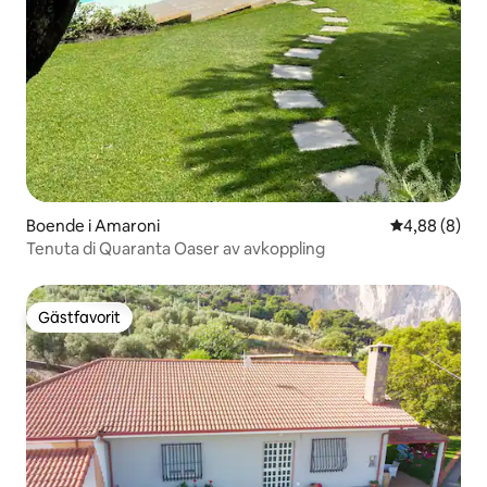
Boende i Amaroni
4,88 av 5 i 
4,88 (8)
Tenuta di Quaranta Oaser av avkoppling
Gästfavorit
Gästfavorit