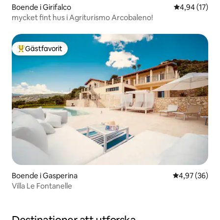
Boende i Girifalco
4,94 av 5 i g
4,94 (17)
mycket fint hus i Agriturismo Arcobaleno!
Gästfavorit
Populär gästfavorit
Boende i Gasperina
4,97 av 5 i g
4,97 (36)
Villa Le Fontanelle