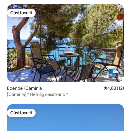
Gästfavorit
Gästfavorit
Boende i Caminia
4,83 av 5 i g
4,83 (12)
[Caminia] * Hemlig oasstrand *
Gästfavorit
Gästfavorit