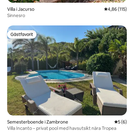
Villa i Jacurso
4,86 av 5 i ge
4,86 (115)
Sinnesro
Gästfavorit
Gästfavorit
Semesterboende i Zambrone
5 av 5 i 
5 (6)
Villa Incanto – privat pool med havsutsikt nära Tropea