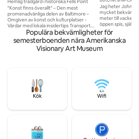
Hemlig trädgård i historiska Fells Point
parkering, intill Pa
Jag heter John S Ma
"Konst finns överallt" – Den mest
mycket bekväm ny
promenadvänliga delen av Baltimore –
meter till vacker 
Omgiven av konst och kulturplatser -
öppen spis, självin
Värdar med lokala insidertips Transport: -
2207 E Baltimore S
Populära bekvämligheter för
5 minuters promenad
3,6 m högt i tak, fu
Restauranger/Barer - 5 minuters
semesterboenden nära Amerikanska
kök/kokvrå, kaffe, 
promenad till butiker - 15 minuters
Visionary Art Museum
kanna med filtrer
promenad - Inner Harbor/National
streaming, gratis 
Aquarium - 25 min (~35 dollar Lyft/Uber)
högsta hastighet, 
till flygplatsen Närliggande landmärken: -
bekväma rena möbl
Marriott Waterfront Hotel/Conference
orientaliska matto
Center: 0,5 miles - Johns Hopkins Main
skrivbord, vacker
Hospital: 1,2 miles - Konferenscenter: 1,3
duschhuvuden och -
miles - Penn Station: 2,6 miles
utrustat tvättut
Kök
Wifi