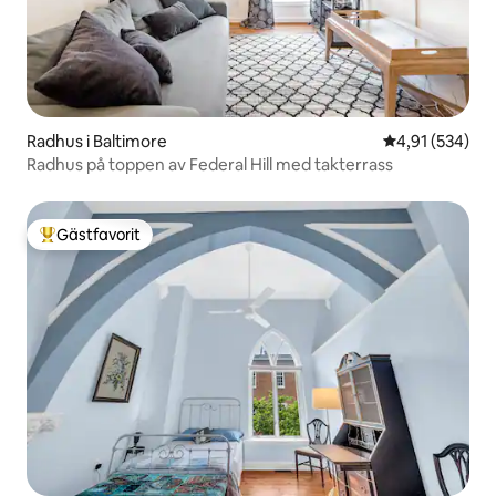
Radhus i Baltimore
4,91 av 5 i ge
4,91 (534)
Radhus på toppen av Federal Hill med takterrass
Gästfavorit
Populär gästfavorit