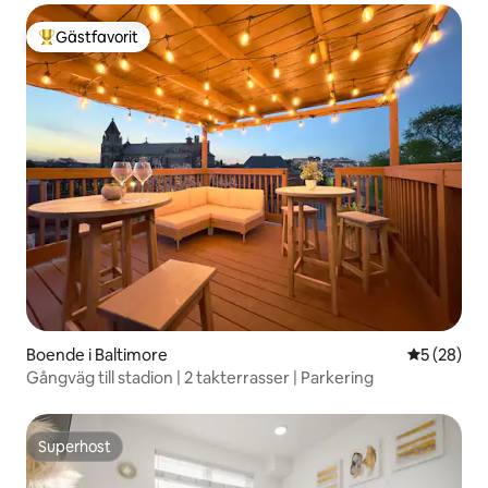
Gästfavorit
Populär gästfavorit
Boende i Baltimore
5 av 5 i g
5 (28)
Gångväg till stadion | 2 takterrasser | Parkering
Superhost
Superhost