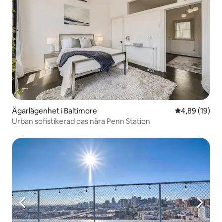
Ägarlägenhet i Baltimore
4,89 av 5 i g
4,89 (19)
Urban sofistikerad oas nära Penn Station