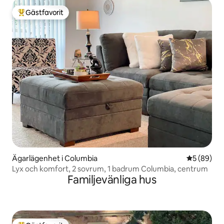
Gästfavorit
Populär gästfavorit
Ägarlägenhet i Columbia
5 av 5 i g
5 (89)
Lyx och komfort, 2 sovrum, 1 badrum Columbia, centrum
Familjevänliga hus