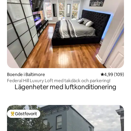
Boende i Baltimore
4,99 av 5 i ge
4,99 (109)
Federal Hill Luxury Loft med takdäck och parkering!
Lägenheter med luftkonditionering
Gästfavorit
Populär gästfavorit