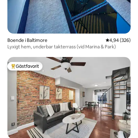
Boende i Baltimore
4,94 av 5 i ge
4,94 (326)
Lyxigt hem, underbar takterrass (vid Marina & Park)
Gästfavorit
Populär gästfavorit