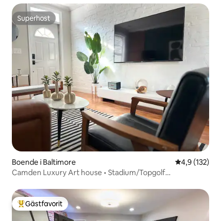
Superhost
Superhost
Boende i Baltimore
4,9 av 5 i ge
4,9 (132)
Camden Luxury Art house • Stadium/Topgolf
Gångavstånd
Gästfavorit
Populär gästfavorit