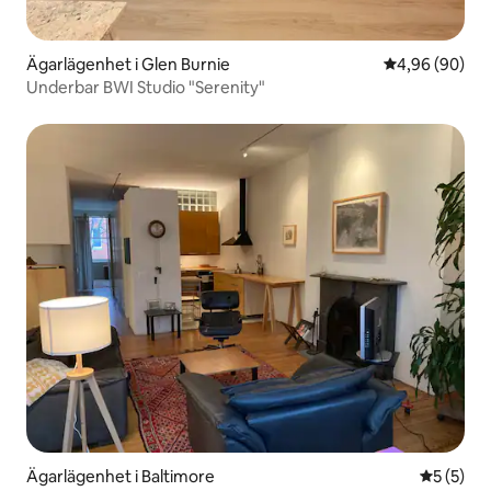
Ägarlägenhet i Glen Burnie
4,96 av 5 i g
4,96 (90)
Underbar BWI Studio "Serenity"
Ägarlägenhet i Baltimore
5 av 5 i 
5 (5)