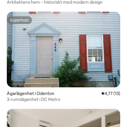
Arkitektens hem – historiskt med modern design
Superhost
Superhost
Ägarlägenhet i Odenton
4,77 av 5 i 
4,77 (13)
3-rumslägenhet i DC Metro