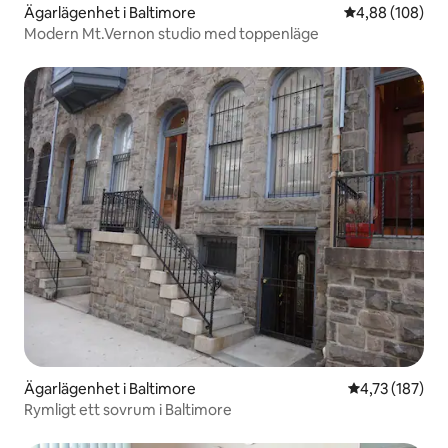
Ägarlägenhet i Baltimore
4,88 av 5 i ge
4,88 (108)
Modern Mt.Vernon studio med toppenläge
Ägarlägenhet i Baltimore
4,73 av 5 i ge
4,73 (187)
Rymligt ett sovrum i Baltimore