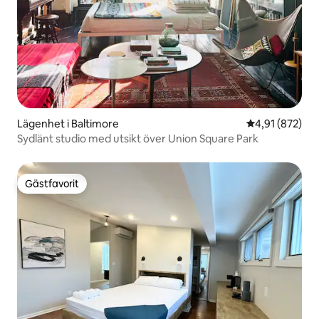
Lägenhet i Baltimore
4,91 av 5 i ge
4,91 (872)
Sydlänt studio med utsikt över Union Square Park
Gästfavorit
Gästfavorit