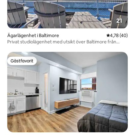
Ägarlägenhet i Baltimore
4,78 av 5 i g
4,78 (40)
Privat studiolägenhet med utsikt över Baltimore från
taket!
Gästfavorit
Gästfavorit