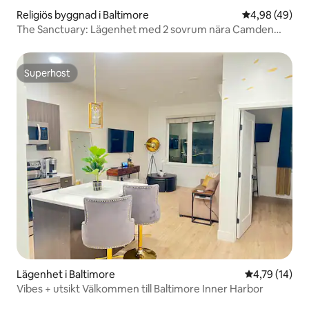
Religiös byggnad i Baltimore
4,98 av 5 i g
4,98 (49)
The Sanctuary: Lägenhet med 2 sovrum nära Camden
Yards
Superhost
Superhost
Lägenhet i Baltimore
4,79 av 5 i g
4,79 (14)
Vibes + utsikt Välkommen till Baltimore Inner Harbor