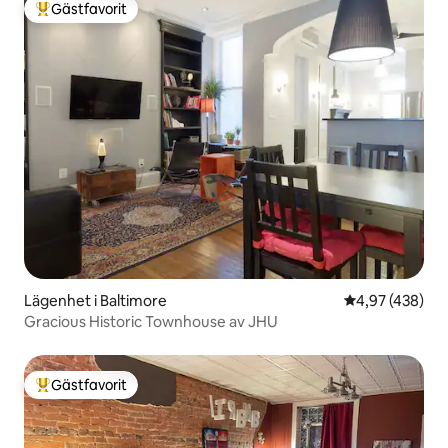
Gästfavorit
Populär gästfavorit
Lägenhet i Baltimore
4,97 av 5 i ge
4,97 (438)
Gracious Historic Townhouse av JHU
Gästfavorit
Populär gästfavorit