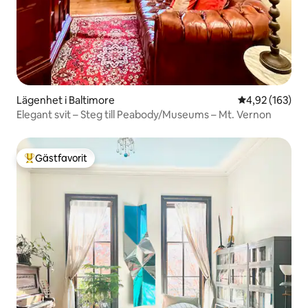
Lägenhet i Baltimore
4,92 av 5 i ge
4,92 (163)
Elegant svit – Steg till Peabody/Museums – Mt. Vernon
Gästfavorit
Populär gästfavorit