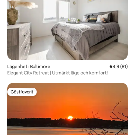
Lägenhet i Baltimore
4,9 av 5 i g
4,9 (81)
Elegant City Retreat | Utmärkt läge och komfort!
Gästfavorit
Gästfavorit