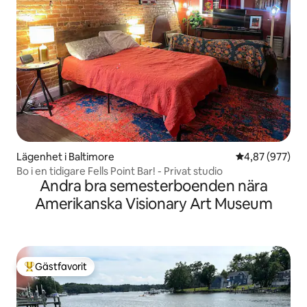
Lägenhet i Baltimore
4,87 av 5 i ge
4,87 (977)
Bo i en tidigare Fells Point Bar! - Privat studio
Andra bra semesterboenden nära
Amerikanska Visionary Art Museum
Gästfavorit
Populär gästfavorit