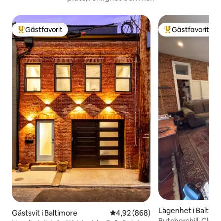
Gästfavorit
Gästfavorit
Populär gästfavorit
Populär gästfavor
Lägenhet i Baltim
Gästsvit i Baltimore
4,92 av 5 i genomsnittligt bety
4,92 (868)
Butchershill-Clea