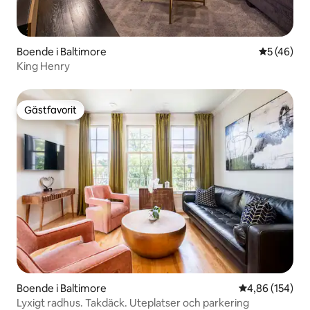
Boende i Baltimore
5 av 5 i g
5 (46)
King Henry
Gästfavorit
Gästfavorit
Boende i Baltimore
4,86 av 5 i ge
4,86 (154)
Lyxigt radhus. Takdäck. Uteplatser och parkering