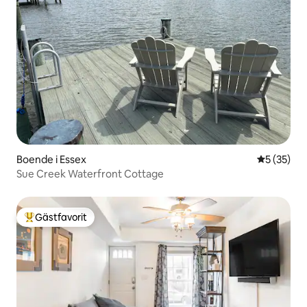
Boende i Essex
5 av 5 i g
5 (35)
Sue Creek Waterfront Cottage
Gästfavorit
Populär gästfavorit