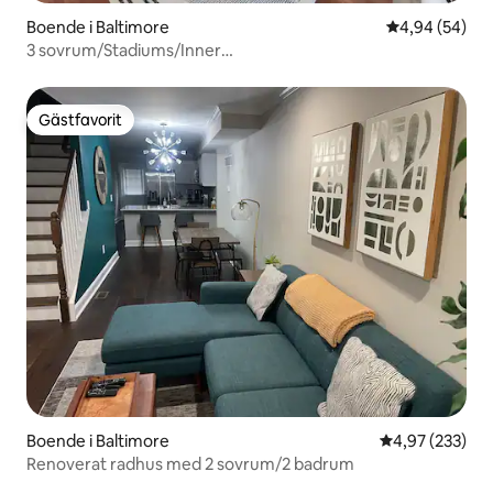
Boende i Baltimore
4,94 av 5 i g
4,94 (54)
3 sovrum/Stadiums/Inner
Harbor/Restauranger/Gångavstånd
Gästfavorit
Gästfavorit
Boende i Baltimore
4,97 av 5 i ge
4,97 (233)
Renoverat radhus med 2 sovrum/2 badrum