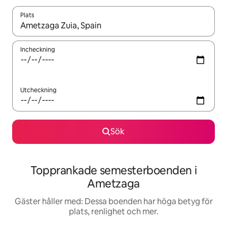
Plats
När resultaten är tillgängliga kan du navigera med upp- och ned
Incheckning
Utcheckning
Sök
Topprankade semesterboenden i
Ametzaga
Gäster håller med: Dessa boenden har höga betyg för
plats, renlighet och mer.