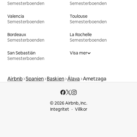
Semesterboenden
Semesterboenden
Valencia
Toulouse
Semesterboenden
Semesterboenden
Bordeaux
La Rochelle
Semesterboenden
Semesterboenden
San Sebastián
Visa mer
Semesterboenden
Airbnb
Spanien
Baskien
Álava
Ametzaga
© 2026 Airbnb, Inc.
Integritet
Villkor