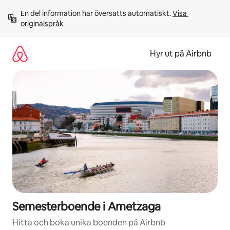
Hoppa
En del information har översatts automatiskt. 
Visa 
till
originalspråk
innehåll
Hyr ut på Airbnb
Semesterboende i Ametzaga
Hitta och boka unika boenden på Airbnb