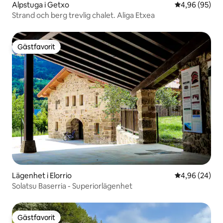
Alpstuga i Getxo
4,96 av 5 i g
4,96 (95)
Strand och berg trevlig chalet. Aliga Etxea
Gästfavorit
Gästfavorit
Lägenhet i Elorrio
4,96 av 5 i g
4,96 (24)
Solatsu Baserria - Superiorlägenhet
Gästfavorit
Gästfavorit