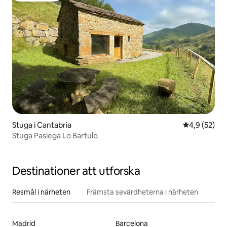
Stuga i Cantabria
4,9 av 5 i g
4,9 (52)
Stuga Pasiega Lo Bartulo
Destinationer att utforska
Resmål i närheten
Främsta sevärdheterna i närheten
Madrid
Barcelona