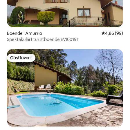
Boende i Amurrio
4,86 av 5 i g
4,86 (99)
Spektakulärt turistboende EVI00191
Gästfavorit
Gästfavorit