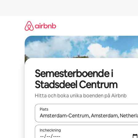
Hoppa
till
innehåll
Semesterboende i
Stadsdeel Centrum
Hitta och boka unika boenden på Airbnb
Plats
När resultaten är tillgängliga kan du navigera me
Incheckning