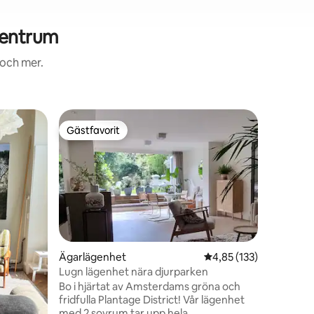
Centrum
 och mer.
Ägarläge
Gästfavorit
Gästf
Gästfavorit
Populär
Historisk
Välkommen
i hjärtat
upp till 
en del av
(kingsize
vardagsr
som letar
historiskt
Ägarlägenhet
4,85 av 5 i genomsnitt
4,85 (133)
(små) bar
Lugn lägenhet nära djurparken
en
lägenhet, 
Bo i hjärtat av Amsterdams gröna och
holländsk
fridfulla Plantage District! Vår lägenhet
Westerke
med 2 sovrum tar upp hela