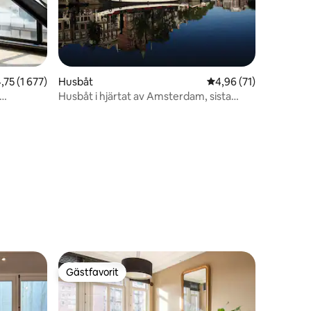
75 av 5 i genomsnittligt betyg, 1 677 omdömen
,75 (1 677)
Husbåt
4,96 av 5 i genomsnit
4,96 (71)
Husbåt i hjärtat av Amsterdam, sista
minuten 25 % rabatt
en
Gästfavorit
Gästfavorit