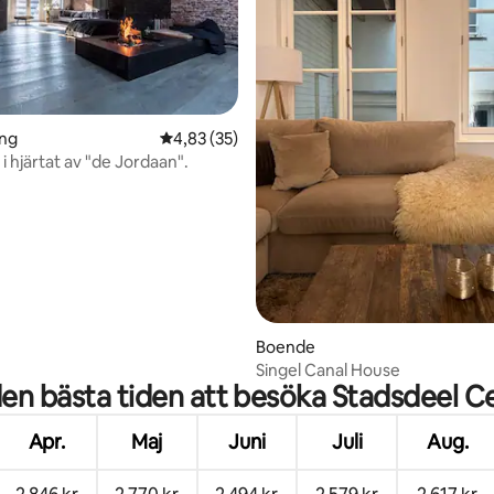
ing
4,83 av 5 i genomsnittligt betyg, 35 omdöm
4,83 (35)
t i hjärtat av "de Jordaan".
tligt betyg, 61 omdömen
Boende
Singel Canal House
den bästa tiden att besöka Stadsdeel 
Apr.
Maj
Juni
Juli
Aug.