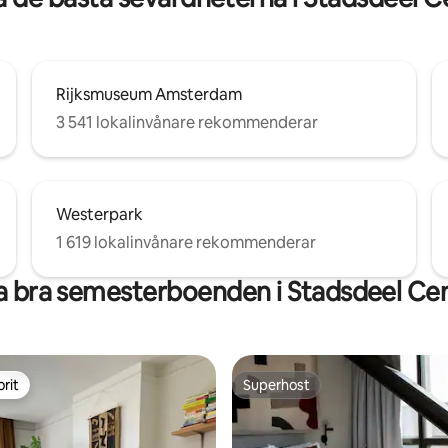
Rijksmuseum Amsterdam
3 541 lokalinvånare rekommenderar
Westerpark
1 619 lokalinvånare rekommenderar
 bra semesterboenden i Stadsdeel C
rit
Superhost
rit
Superhost