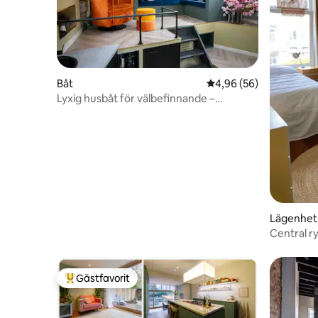
Båt
4,96 av 5 i genomsnit
4,96 (56)
Lyxig husbåt för välbefinnande –
Captains Cabin
Lägenhet
Central r
Gästfavorit
Populär gästfavorit