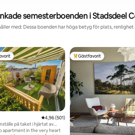
nkade semesterboenden i Stadsdeel 
åller med: Dessa boenden har höga betyg för plats, renlighet
avorit
Gästfavorit
gästfavorit
Populär gästfavorit
4,96 av 5 i genomsnittligt betyg, 501 omdöm
4,96 (501)
tälle på taket i hjärtat av
io apartment in the very heart