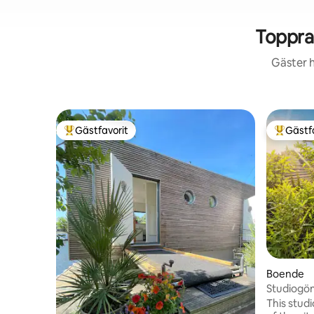
Toppra
Gäster h
Gästfavorit
Gästf
Populär gästfavorit
Populär 
Boende
Studiogöms
staden
This stud