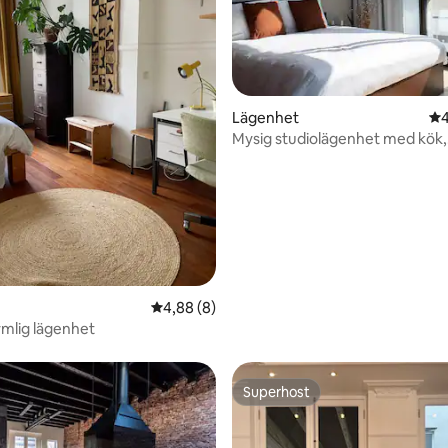
tligt betyg, 56 omdömen
Lägenhet
4,
4
Mysig studiolägenhet med kök,
Amsterdam Noord
4,88 av 5 i genomsnittligt betyg, 8 omdöm
4,88 (8)
ymlig lägenhet
Superhost
Superhost