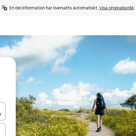
En del information har översatts automatiskt. 
Visa originalspråk
d upp- och nedåtpilarna eller utforska genom att trycka eller svepa.