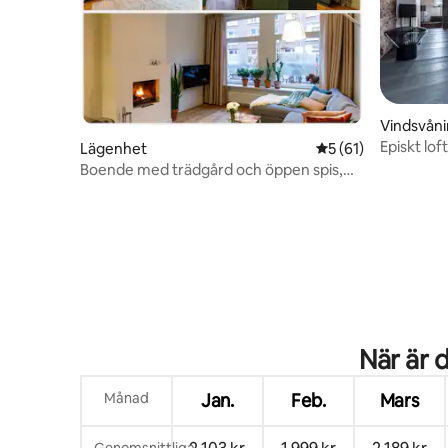
Vindsvån
Episkt lof
Lägenhet
5 av 5 i genomsnit
5 (61)
Boende med trädgård och öppen spis,
kontaktlös incheckning
När är 
Månad
Jan.
Feb.
Mars
Genomsnittliga