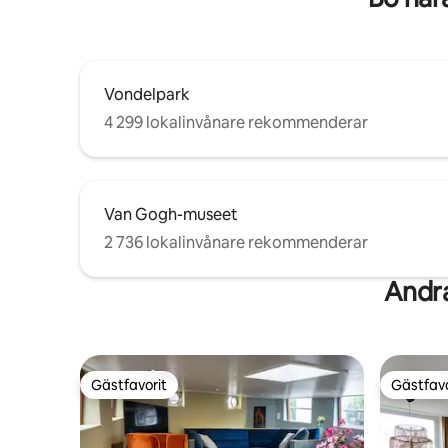
Vondelpark
4 299 lokalinvånare rekommenderar
Van Gogh-museet
2 736 lokalinvånare rekommenderar
Andra
Gästfavorit
Gästfavo
Gästfavorit
Gästfavo