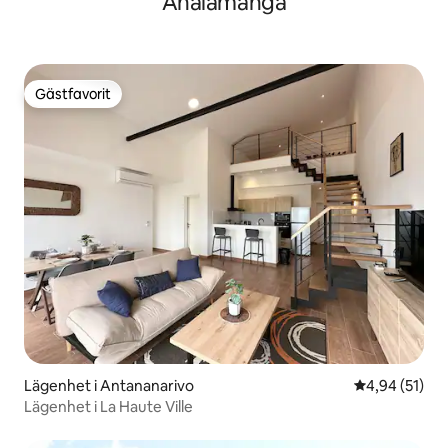
Analamanga
Gästfavorit
Gästfavorit
Lägenhet i Antananarivo
4,94 av 5 i g
4,94 (51)
Lägenhet i La Haute Ville