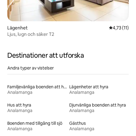
Lägenhet
4,73 av 5 i 
4,73 (11)
Ljus, lugn och säker T2
Destinationer att utforska
Andra typer av vistelser
Familjevänliga boenden att hyra
Lägenheter att hyra
Analamanga
Analamanga
Hus att hyra
Djurvänliga boenden att hyra
Analamanga
Analamanga
Boenden med tillgång till sjö
Gästhus
Analamanga
Analamanga