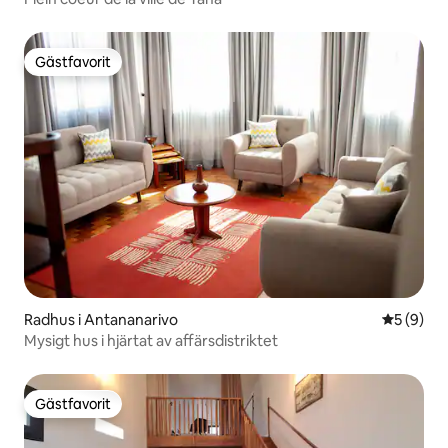
Gästfavorit
Gästfavorit
Radhus i Antananarivo
5 av 5 i 
5 (9)
Mysigt hus i hjärtat av affärsdistriktet
Gästfavorit
Gästfavorit