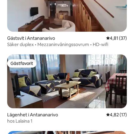
Gästsvit i Antananarivo
4,81 av 5 i g
4,81 (37)
Säker duplex • Mezzaninvåningssovrum • HD-wifi
Gästfavorit
Gästfavorit
Lägenhet i Antananarivo
4,82 av 5 i g
4,82 (17)
hos Lalaina 1