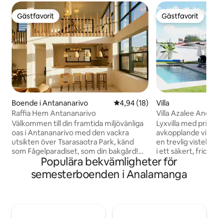
Gästfavorit
Gästfavorit
Gästfavorit
Gästfavorit
Boende i Antananarivo
4,94 av 5 i genomsnittligt be
4,94 (18)
Villa
Raffia Hem Antananarivo
Villa Azalee Andro
Välkommen till din framtida miljövänliga
Lyxvilla med privat
oas i Antananarivo med den vackra
avkopplande viste
utsikten över Tsarasaotra Park, känd
en trevlig vistelse
som Fågelparadiset, som din bakgård!
i ett säkert, fridfu
Populära bekvämligheter för
Detta lyxiga boende förkroppsligar
bostadsområde. Det erbjuder dig alla
essensen av minimalistiskt boende
bekvämligheter, må
semesterboenden i Analamanga
samtidigt som det omfamnar det
massage, bageri, 
yttersta i komfort och hållbarhet. När du
(italienska, asiatis
kliver in i denna genomtänkta bostad
närheten (5 till 1
hälsas du av ett högt tak, ett luftigt och
Villan ligger 15 mi
inbjudande vardagsrum badat i naturligt
köpcentret Akoro