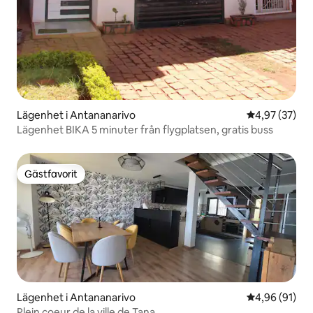
Lägenhet i Antananarivo
4,97 av 5 i g
4,97 (37)
Lägenhet BIKA 5 minuter från flygplatsen, gratis buss
Gästfavorit
Gästfavorit
Lägenhet i Antananarivo
4,96 av 5 i g
4,96 (91)
Plein coeur de la ville de Tana