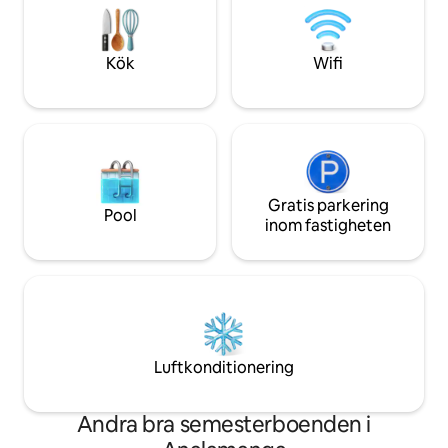
ljus. Med fyra sovrum fördelade på två
minuter från Ivato
våningar är avskildhet och lugn av
flygplats med bil
största vikt.
Kök
Wifi
Gratis parkering
Pool
inom fastigheten
Luftkonditionering
Andra bra semesterboenden i