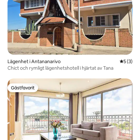
Lägenhet i Antananarivo
5 av 5 i 
5 (3)
Chict och rymligt lägenhetshotell i hjärtat av Tana
Gästfavorit
Gästfavorit