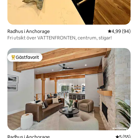
Radhus i Anchorage
4,99 av 5 i g
4,99 (94)
Fri utsikt över VATTENFRONTEN, centrum, stigar!
Gästfavorit
Populär gästfavorit
Radhus i Anchorage
5 av 5 i g
5 (55)