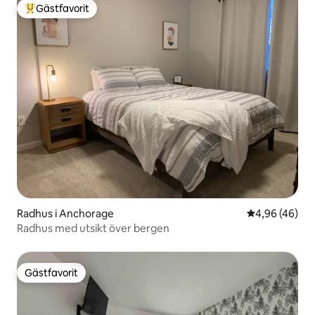
Gästfavorit
Populär gästfavorit
Radhus i Anchorage
4,96 av 5 i g
4,96 (46)
Radhus med utsikt över bergen
Gästfavorit
Gästfavorit