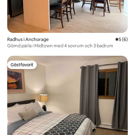
Radhus i Anchorage
5 av 5 i 
5 (6)
Gömd pärla i Midtown med 4 sovrum och 3 badrum
Gästfavorit
Gästfavorit