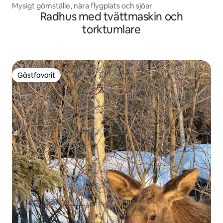
Mysigt gömställe, nära flygplats och sjöar
Radhus med tvättmaskin och
torktumlare
Gästfavorit
Gästfavorit