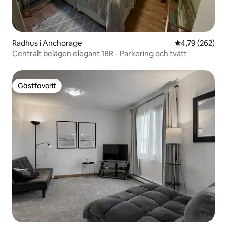
Radhus i Anchorage
4,79 av 5 i ge
4,79 (262)
Centralt belägen elegant 1BR - Parkering och tvätt
Gästfavorit
Gästfavorit