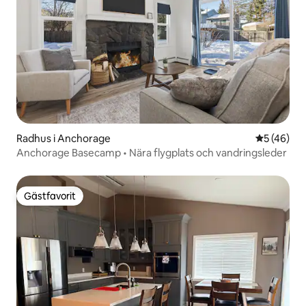
Radhus i Anchorage
5 av 5 i g
5 (46)
Anchorage Basecamp • Nära flygplats och vandringsleder
Gästfavorit
Gästfavorit