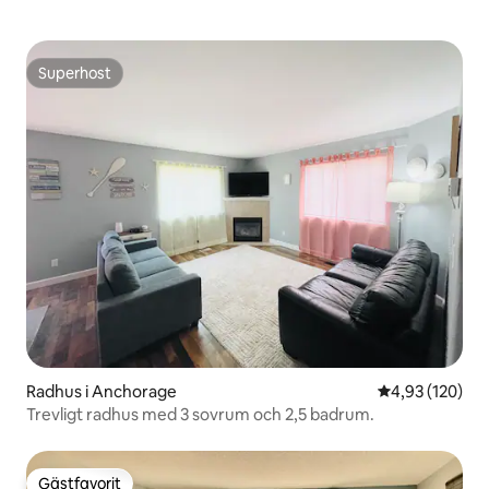
Superhost
Superhost
Radhus i Anchorage
4,93 av 5 i ge
4,93 (120)
Trevligt radhus med 3 sovrum och 2,5 badrum.
Gästfavorit