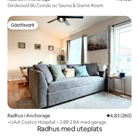
Girdwood Ski Condo w/ Sauna & Game Room
Gästfavorit
Gästfavorit
Radhus i Anchorage
4,83 av 5 i ge
4,83 (260)
<UAA Costco Hospital > 2 BR 2 BA med garage
Radhus med uteplats