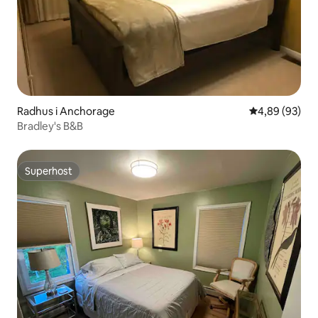
Radhus i Anchorage
4,89 av 5 i g
4,89 (93)
Bradley's B&B
Superhost
Superhost