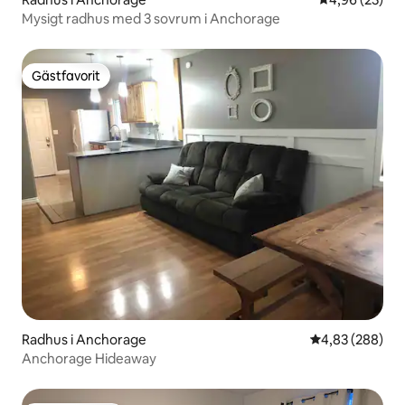
Mysigt radhus med 3 sovrum i Anchorage
Gästfavorit
Gästfavorit
Radhus i Anchorage
4,83 av 5 i ge
4,83 (288)
Anchorage Hideaway