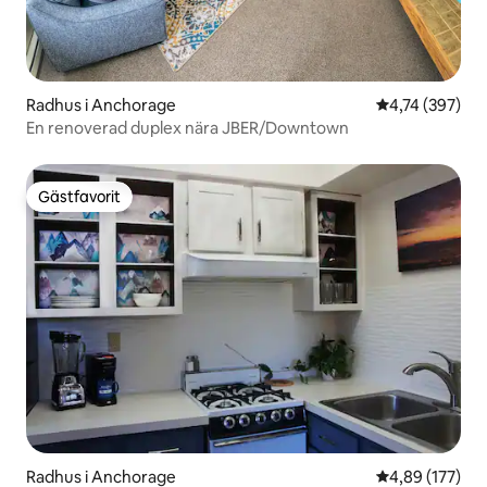
Radhus i Anchorage
4,74 av 5 i ge
4,74 (397)
En renoverad duplex nära JBER/Downtown
Gästfavorit
Gästfavorit
Radhus i Anchorage
4,89 av 5 i ge
4,89 (177)