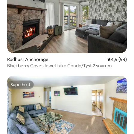
Radhus i Anchorage
4,9 av 5 i g
4,9 (99)
Blackberry Cove: Jewel Lake Condo/Tyst 2 sovrum
Superhost
Superhost