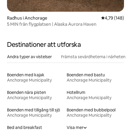
Radhus i Anchorage
4,79 av 5 i ge
4,79 (148)
5 MIN från flygplatsen | Alaska Aurora Haven
Destinationer att utforska
Andra typer av vistelser
Främsta sevärdheterna i närheten
Boenden med kajak
Boenden med bastu
Anchorage Municipality
Anchorage Municipality
Boenden nära pisten
Hotellrum
Anchorage Municipality
Anchorage Municipality
Boenden med tillgång till sjö
Boenden med bubbelpool
Anchorage Municipality
Anchorage Municipality
Bed and breakfast
Visa mer