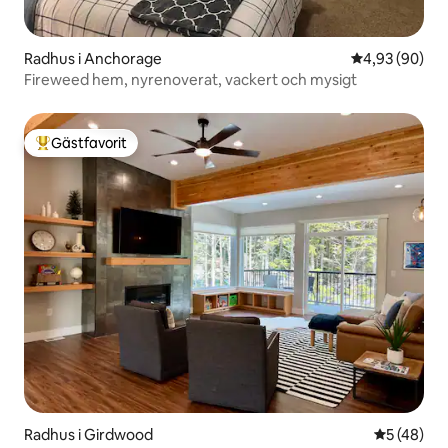
Radhus i Anchorage
4,93 av 5 i g
4,93 (90)
Fireweed hem, nyrenoverat, vackert och mysigt
Gästfavorit
Populär gästfavorit
Radhus i Girdwood
5 av 5 i g
5 (48)