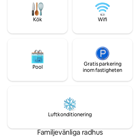
är här för äventyr eller avkoppling är
Tvättmaskin/torkt
denna lugna tillflyktsort vid foten av
TV, spel och leksa
bergen det perfekta baslägret i Alaska.
spjälsäng. Detta p
Kök
Wifi
till vårt familjehem
Gratis parkering
Pool
inom fastigheten
Luftkonditionering
Familjevänliga radhus