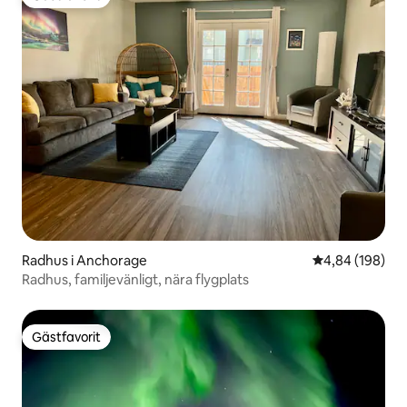
Gästfavorit
Radhus i Anchorage
4,84 av 5 i ge
4,84 (198)
Radhus, familjevänligt, nära flygplats
Gästfavorit
Gästfavorit