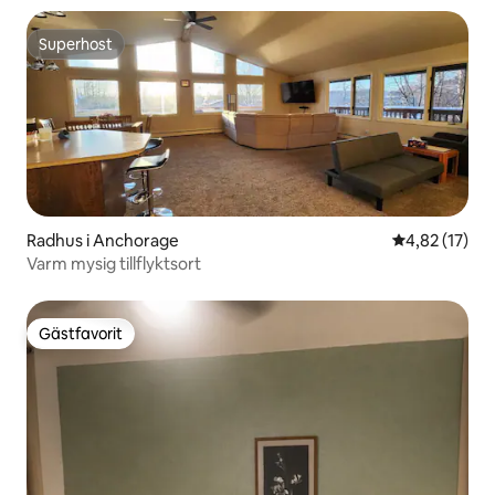
Superhost
Superhost
Radhus i Anchorage
4,82 av 5 i g
4,82 (17)
Varm mysig tillflyktsort
Gästfavorit
Gästfavorit