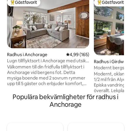
Gästfavorit
Gästfavorit
Populär gästfavorit
Populär gästfavor
Radhus i Anchorage
4,99 av 5 i genomsnittligt bety
4,99 (165)
Lugn tillflyktsort i Anchorage med utsikt
Radhus i Girdwoo
över bergen
Välkommen till din fridfulla tillflyktsort i
Modernt bergshem
Anchorage vid bergens fot. Detta
Ski Resort
Modernt, oklander
mysiga boende med 2 sovrum rymmer
1/2 mil från Alyeska
upp till 5 gäster och erbjuder komfort,
Episka vandringar,
bekvämlighet och vacker utsikt över
överallt. Lekplats,
bergen från trädgården. Njut av ett fullt
Populära bekvämligheter för radhus i
livsmedelsbutik, b
utrustat kök, mjuka madrasser med
gångavstånd. Fönste
Anchorage
minneskum, gratis Wi-Fi, Smart-TV och
Massor av naturligt
en rymlig bakgård. Gå ut till närliggande
Öppet kök/vardagsrum
vandringsleder eller utforska lokala
loft med soffa och
restauranger och butiker som ligger
Sovrum med dubb
bara några minuter bort. Oavsett om du
klädkammare. Full