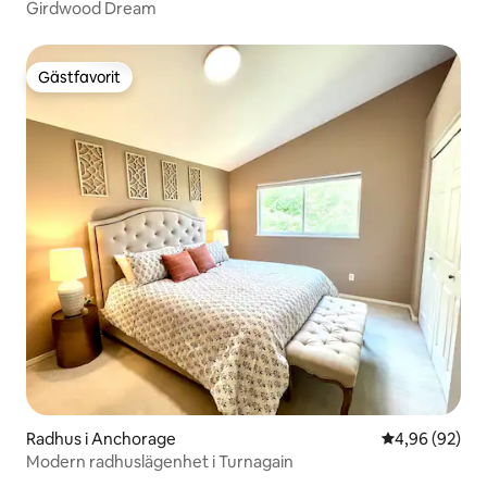
Girdwood Dream
Gästfavorit
Gästfavorit
Radhus i Anchorage
4,96 av 5 i g
4,96 (92)
Modern radhuslägenhet i Turnagain