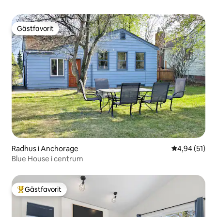
Gästfavorit
Gästfavorit
Radhus i Anchorage
4,94 av 5 i g
4,94 (51)
Blue House i centrum
Gästfavorit
Populär gästfavorit