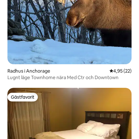
Radhus i Anchorage
4,95 av 5 i g
4,95 (22)
Lugnt läge Townhome nära Med Ctr och Downtown
Gästfavorit
Gästfavorit