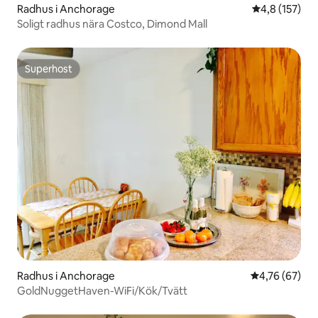
Radhus i Anchorage
4,8 av 5 i ge
4,8 (157)
Soligt radhus nära Costco, Dimond Mall
Superhost
Superhost
Radhus i Anchorage
4,76 av 5 i g
4,76 (67)
GoldNuggetHaven-WiFi/Kök/Tvätt