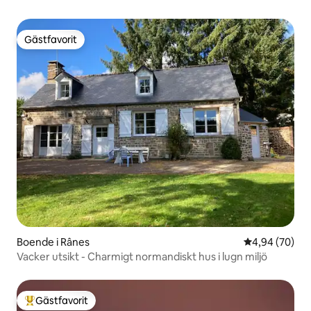
Gästfavorit
Gästfavorit
Boende i Rânes
4,94 av 5 i g
4,94 (70)
Vacker utsikt - Charmigt normandiskt hus i lugn miljö
Gästfavorit
Populär gästfavorit