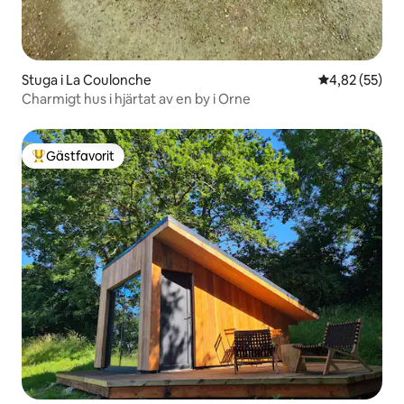
Stuga i La Coulonche
4,82 av 5 i g
4,82 (55)
Charmigt hus i hjärtat av en by i Orne
Gästfavorit
Populär gästfavorit