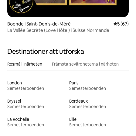
Boende i Saint-Denis-de-Méré
5 av 5 i g
5 (67)
La Vallée Secrète (Love Hôtel) i Suisse Normande
Destinationer att utforska
Resmål i närheten
Främsta sevärdheterna i närheten
London
Paris
Semesterboenden
Semesterboenden
Bryssel
Bordeaux
Semesterboenden
Semesterboenden
La Rochelle
Lille
Semesterboenden
Semesterboenden