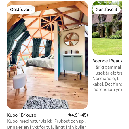
Gästfavorit
Gästfavorit
Gästfavorit
Gästfavorit
Boende i Beauvain
Härlig gammal bon
trädgård
Huset är ett tradit
Normandie, tillverk
kakel. Det finns 1
inomhusutrymme. 
känsligt restaurer
material. La Pichardiere ligger i hjärtat av
Normandies landsby
trafik i en avskild
Kupol i Briouze
4,91 av 5 i genomsnittligt be
4,91 (45)
som ligger i ett hö
Kupol med naturutsikt | Frukost och spa
(motsvarande en n
ingår
Unna er en flykt för två, långt från buller
Storbritannien) -- D