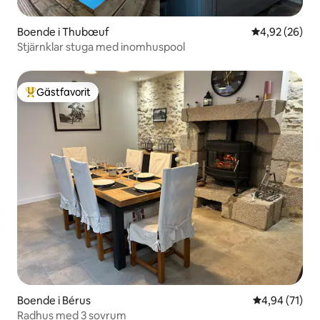
Boende i Thubœuf
4,92 av 5 i g
4,92 (26)
Stjärnklar stuga med inomhuspool
Gästfavorit
Populär gästfavorit
Boende i Bérus
4,94 av 5 i g
4,94 (71)
Radhus med 3 sovrum