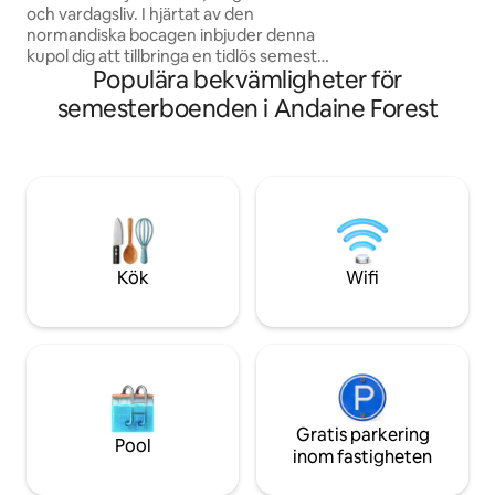
och vardagsliv. I hjärtat av den
från stadslivet! Jag älskar dess fredlighet
normandiska bocagen inbjuder denna
och närvaron av de
kupol dig att tillbringa en tidlös semester,
Populära bekvämligheter för
omgiven av naturen och komfort. Vakna
i en mysig oas omgiven av naturen och
semesterboenden i Andaine Forest
njut av en hemlagad frukost tillagad med
gourmetingredienser. På kvällen kan du
njuta av solnedgången från den privata
bubbelpoolen och sedan förundras över
en enastående stjärnhimmel, utan
någon ljusförorening som stör utsikten.
Välkommen till vår förtrollande
egendom, ”Bocage Féérique”.
Kök
Wifi
Gratis parkering
Pool
inom fastigheten