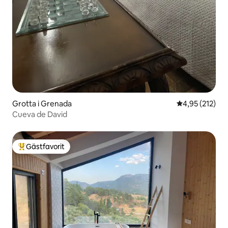
Grotta i Grenada
4,95 av 5 i ge
4,95 (212)
Cueva de David
Gästfavorit
Populär gästfavorit