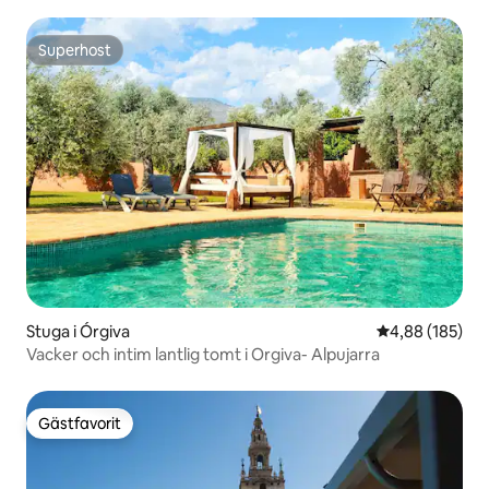
Superhost
Superhost
Stuga i Órgiva
4,88 av 5 i ge
4,88 (185)
Vacker och intim lantlig tomt i Orgiva- Alpujarra
Gästfavorit
Gästfavorit