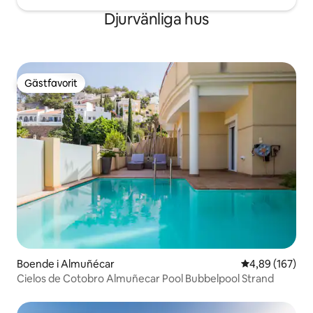
Djurvänliga hus
Gästfavorit
Gästfavorit
Boende i Almuñécar
4,89 av 5 i ge
4,89 (167)
Cielos de Cotobro Almuñecar Pool Bubbelpool Strand