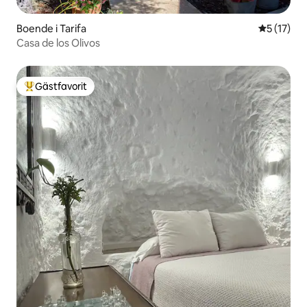
Boende i Tarifa
5 av 5 i g
5 (17)
Casa de los Olivos
Gästfavorit
Populär gästfavorit