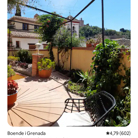
Boende i Grenada
4,79 av 5 i ge
4,79 (602)