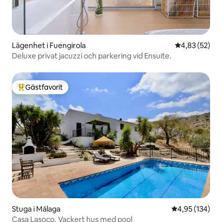
Lägenhet i Fuengirola
4,83 av 5 i g
4,83 (52)
Deluxe privat jacuzzi och parkering vid Ensuite.
Gästfavorit
Populär gästfavorit
Stuga i Málaga
4,95 av 5 i ge
4,95 (134)
Casa Lasoco. Vackert hus med pool