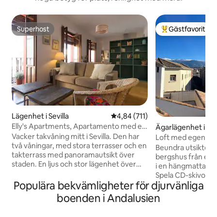
Superhost
Gästfavorit
Superhost
Populär gästfavor
Lägenhet i Sevilla
4,84 av 5 i genomsnittligt bet
4,84 (711)
Elly's Apartments, Apartamento med en
Ägarlägenhet i G
dubbelsäng och...
Vacker takvåning mitt i Sevilla. Den har
Loft med egen ter
två våningar, med stora terrasser och en
Beundra utsikten ö
takterrass med panoramautsikt över
bergshus från en p
staden. En ljus och stor lägenhet över
i en hängmatta hä
två våningar med stor terrass och
Spela CD-skivor f
mirador. Beläget på översta våningen i
Populära bekvämligheter för djurvänliga
samling eller laga
en vacker c19th byggnad, restaurerad
utsikt 2 terrasser med fantastisk utsikt
boenden i Andalusien
av ägararkitekten. Lägenheten har en
över den vackra 
egen gallerientré och på
Gamla stan och Si