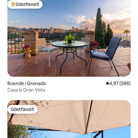
Gästfavorit
Populär gästfavorit
Boende i Grenada
4,97 av 5 i ge
4,97 (598)
Casa la Gran Vista
Gästfavorit
Gästfavorit