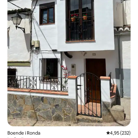
Boende i Ronda
4,95 av 5 i ge
4,95 (232)