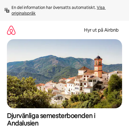
Hoppa
En del information har översatts automatiskt. 
Visa 
till
originalspråk
innehåll
Hyr ut på Airbnb
Djurvänliga semesterboenden i
Andalusien