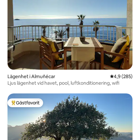
Lägenhet i Almuñécar
4,9 av 5 i ge
4,9 (285)
Ljus lägenhet vid havet, pool, luftkonditionering, wifi
Gästfavorit
Populär gästfavorit