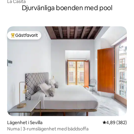
La Casita
Djurvänliga boenden med pool
Gästfavorit
Populär gästfavorit
Lägenhet i Sevilla
4,89 av 5 i ge
4,89 (382)
Numa | 3-rumslägenhet med bäddsoffa