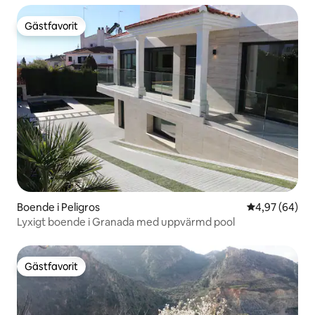
Gästfavorit
Gästfavorit
Boende i Peligros
4,97 av 5 i g
4,97 (64)
Lyxigt boende i Granada med uppvärmd pool
Gästfavorit
Gästfavorit