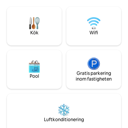
bottenvåningen finns två sovrum med
kan äta din frukost
högkvalitativa dubbelsängar, ett härligt
en lång dag med a
vardagsrum med vedspis, ett bibliotek
Beläget i ett privi
med intressanta böcker och ett piano.
utforska staden til
Huvudbadrummet har badkar, dusch-
Cathedral, Albaicín, t
över-badkar och duschkabin. På andra
en 4: e våningen l
Kök
Wifi
våningen hittar vi ett härligt kök med
ursprungliga kaklade golv, ett skafferi,
tvättmaskin och torktumlare, och ett
badrum med dusch. Köket öppnar ut
mot en uterum med soffa, matbord och
stolar och på en terrass med utsikt över
staden och den närliggande Barroque-
kyrkan San luis de las franceses.
Gratis parkering
Pool
Takvåningen har wifi, luftkonditionering,
inom fastigheten
golvvärme, diskmaskin, tvättmaskin,
torktumlare och vedspis. Restaurerades
för 5 år sedan. Se vår takvåning i
tidningen AD arquitectura y Diseño. Du
kan kontakta mig när som helst under
din vistelse! Vi rekommenderar också
denna konstnärliga upplevelse i Sevilla.
Luftkonditionering