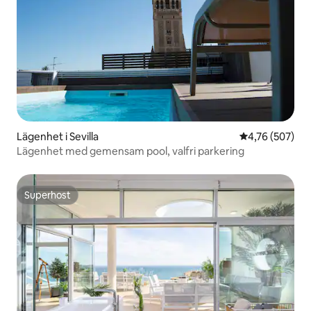
Lägenhet i Sevilla
4,76 av 5 i ge
4,76 (507)
Lägenhet med gemensam pool, valfri parkering
Superhost
Superhost