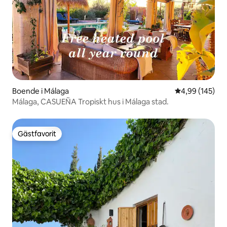
Boende i Málaga
4,99 av 5 i ge
4,99 (145)
Málaga, CASUEÑA Tropiskt hus i Málaga stad.
Gästfavorit
Gästfavorit