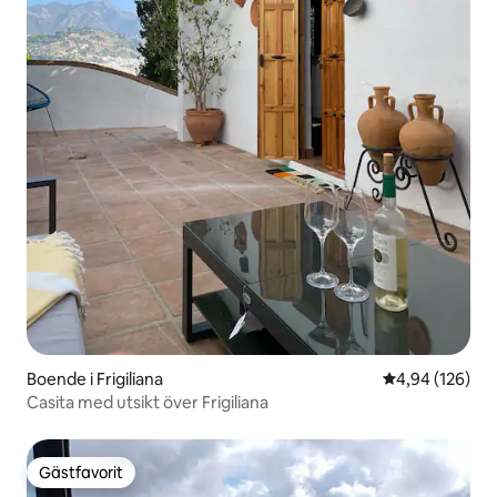
Boende i Frigiliana
4,94 av 5 i ge
4,94 (126)
Casita med utsikt över Frigiliana
Gästfavorit
Gästfavorit