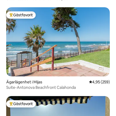
Gästfavorit
Populär gästfavorit
Ägarlägenhet i Mijas
4,95 av 5 i ge
4,95 (259)
Suite-Antonova Beachfront Calahonda
Gästfavorit
Populär gästfavorit