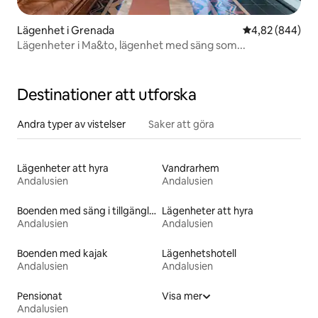
Lägenhet i Grenada
4,82 av 5 i ge
4,82 (844)
Lägenheter i Ma&to, lägenhet med säng som...
Destinationer att utforska
Andra typer av vistelser
Saker att göra
Lägenheter att hyra
Vandrarhem
Andalusien
Andalusien
Boenden med säng i tillgänglighetsanpassad höjd
Lägenheter att hyra
Andalusien
Andalusien
Boenden med kajak
Lägenhetshotell
Andalusien
Andalusien
Pensionat
Visa mer
Andalusien