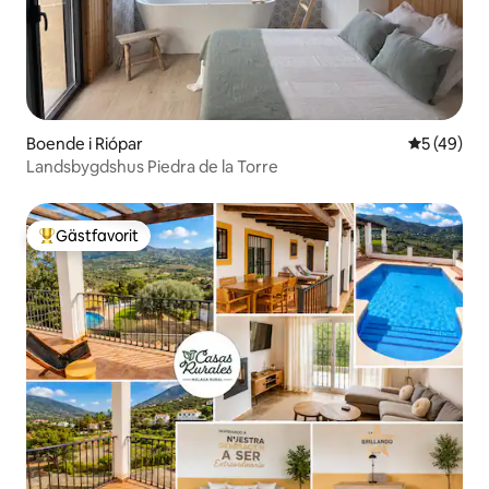
Boende i Riópar
5 av 5 i g
5 (49)
Landsbygdshus Piedra de la Torre
Gästfavorit
Populär gästfavorit