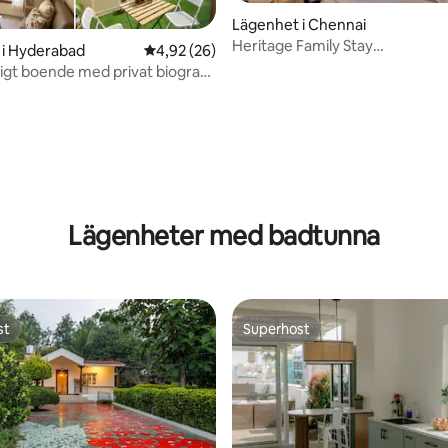
Lägenhet i Chennai
Heritage Family Stay
 i Hyderabad
4,92 av 5 i genomsnittligt betyg, 26 omdöm
4,92 (26)
2BHK|KingBed|AC|Marina 10 mi
xigt boende med privat biograf
s
tligt betyg, 35 omdömen
Lägenheter med badtunna
st
Superhost
st
Superhost