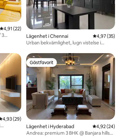
4,91 av 5 i genomsnittligt betyg, 22 omdömen
4,91 (22)
 3
en
Lägenhet i Chennai
4,97 av 5 i genomsnit
4,97 (35)
Urban bekvämlighet, lugn vistelse i
lägenhet med 2 sovrum
Gästfavorit
Gästfavorit
4,93 av 5 i genomsnittligt betyg, 29 omdömen
4,93 (29)
i
Lägenhet i Hyderabad
4,92 av 5 i genomsnit
4,92 (24)
Andrea: premium 3 BHK @ Banjara hills
Road 1