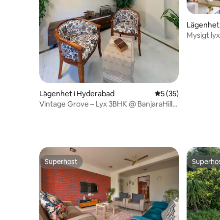
Lägenhet
Mysigt ly
+ uteplat
Lägenhet i Hyderabad
5 av 5 i genomsnit
5 (35)
Vintage Grove – Lyx 3BHK @ BanjaraHills
R12
Superhost
Superho
Superhost
Superho