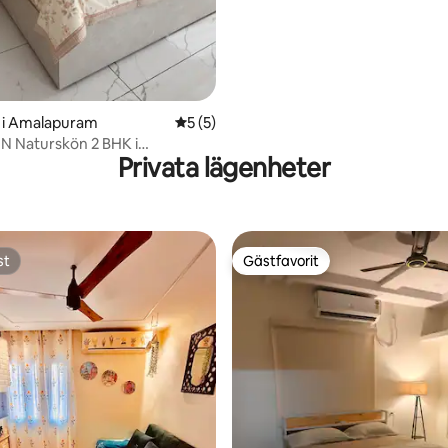
 i Amalapuram
5 av 5 i genomsnittligt betyg, 5 omdöm
5 (5)
 BHK i
Privata lägenheter
am City.
st
Gästfavorit
st
Gästfavorit