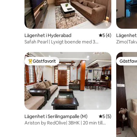
Lägenhet i Hyderabad
5 av 5 i genomsni
5 (4)
Lägenhet 
Safah Pearl | Lyxigt boende med 3
Zimo|Takv
sovrum och kök i Banjara Hills
Koramanga
Gästfavorit
Gästfavo
Populär gästfavorit
Gästfavo
Lägenhet i Serilingampalle (M)
5 av 5 i genomsni
5 (5)
Ariston by RedOlive| 3BHK | 20 min till
Apollo|Nr Hitech