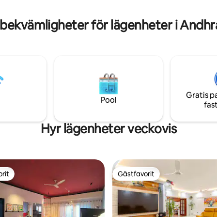
rt och bekvämlighet. INGA
långa vistelser där du vill ha ko
DAGSFESTER/DEKORATIONER.
bekvämlighet och en touch av 
 bekvämligheter för lägenheter i Andhr
🚭 STRIKT FÖRBJUDEN.
💙
Gratis p
Pool
fas
Hyr lägenheter veckovis
rit
Gästfavorit
rit
Gästfavorit