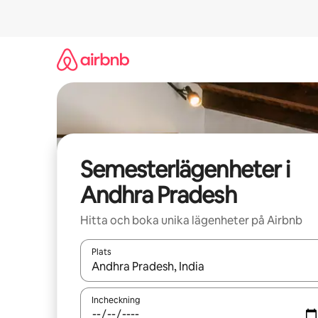
Hoppa
till
innehåll
Semesterlägenheter i
Andhra Pradesh
Hitta och boka unika lägenheter på Airbnb
Plats
När resultaten är tillgängliga kan du navigera me
Incheckning