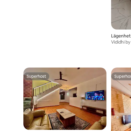
Lägenhet
Vididhi by N Naturskön 2
Amalapur
Superhost
Superho
Superhost
Superho