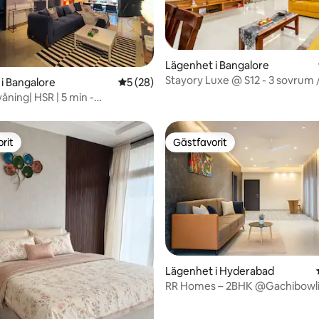
Lägenhet i Bangalore
Stayory Luxe @ S12 - 3 sovrum /
ttligt betyg, 4 omdömen
i Bangalore
5 av 5 i genomsnittligt betyg, 28 omdöm
5 (28)
badrum Lyxboende
åning| HSR | 5 min -
la | 1 Gbps
rit
Gästfavorit
rit
Gästfavorit
ttligt betyg, 5 omdömen
Lägenhet i Hyderabad
RR Homes – 2BHK @Gachibowl
Hyderabad