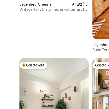
Lägenhet i Chennai
4,92 av 5 i genomsnit
4,92 (13)
Vintage-takvåning med privat terrass för
familjer
Lägenhet 
Boho Terr
Gästfavorit
Gästfavo
Populär gästfavorit
Gästfavo