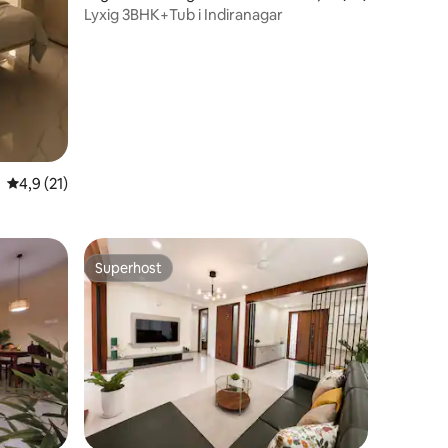
Lyxig 3BHK+Tub i Indiranagar
en
4,9 av 5 i genomsnittligt betyg, 21 omdömen
4,9 (21)
Superhost
Superhost