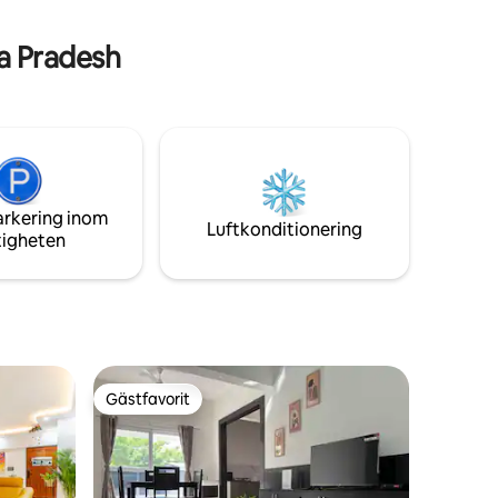
Vaishnavi mall, WTC eller till templen Lord
mfort,
Balaji, Ganesha,. Hanuman Guruvayur
havsmagi.
a Pradesh
Krishna. ISKON. Middag i månskenet på
uteplatsen. Ravi villa ligger nära
Mahalakhmi/YPR tunnelbanestationer,
Yeswanthpur järnvägsstation, och
använd Uber/Ola/swiggy/Zomato.
arkering inom
Luftkonditionering
tigheten
Gästfavorit
Gästfavorit