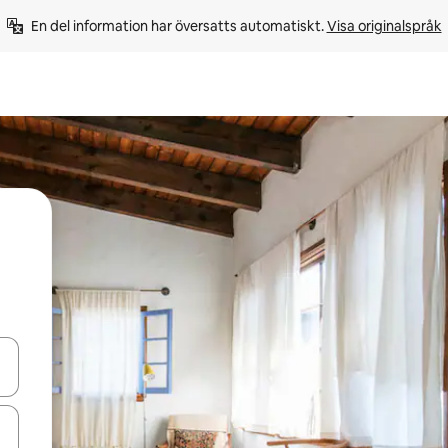
En del information har översatts automatiskt. 
Visa originalspråk
d upp- och nedåtpilarna eller utforska genom att trycka eller svepa.