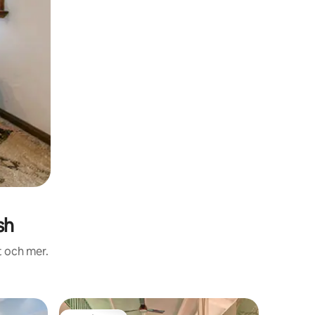
sh
t och mer.
Lägenhet