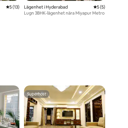
5 av 5 i genomsnittligt betyg, 13 omdömen
5 (13)
Lägenhet i Hyderabad
5 av 5 i genomsni
5 (5)
Lugn 3BHK-lägenhet nära Miyapur Metro
en
nuter
Superhost
Superhost