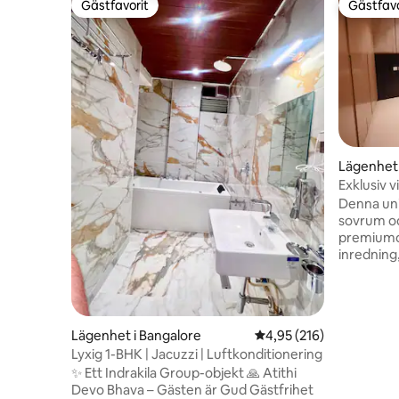
Gästfavorit
Gästfavo
Gästfavorit
Gästfavo
Lägenhet 
Exklusiv v
(mittemo
Denna un
sovrum oc
premiumo
inredning,
kök, Wi-F
sluten par
affärsres
enkel till
Lägenhet i Bangalore
4,95 av 5 i genomsnitt
4,95 (216)
Kauvery H
Lyxig 1-BHK | Jacuzzi | Luftkonditionering
Mall, GST
✨ Ett Indrakila Group-objekt 🙏 Atithi
restaurang
Devo Bhava – Gästen är Gud Gästfrihet
boende i