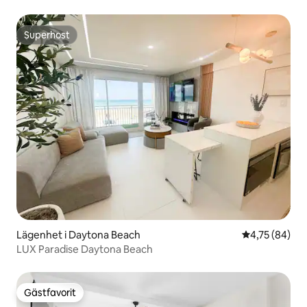
Superhost
Superhost
Lägenhet i Daytona Beach
4,75 av 5 i g
4,75 (84)
LUX Paradise Daytona Beach
Gästfavorit
Gästfavorit