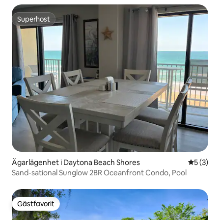
Superhost
Superhost
Ägarlägenhet i Daytona Beach Shores
5 av 5 i 
5 (3)
Sand-sational Sunglow 2BR Oceanfront Condo, Pool
Gästfavorit
Gästfavorit