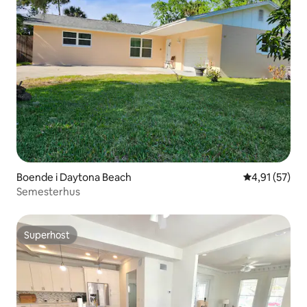
Boende i Daytona Beach
4,91 av 5 i g
4,91 (57)
Semesterhus
Superhost
Superhost