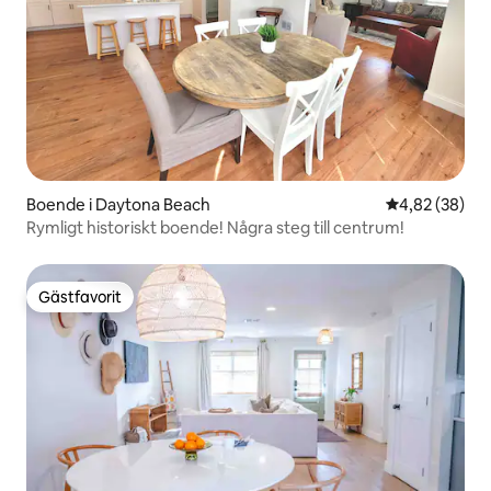
Boende i Daytona Beach
4,82 av 5 i g
4,82 (38)
Rymligt historiskt boende! Några steg till centrum!
Gästfavorit
Gästfavorit