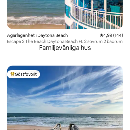
Ägarlägenhet i Daytona Beach
4,99 av 5 i ge
4,99 (144)
Escape 2 The Beach Daytona Beach FL 2 sovrum 2 badrum
Familjevänliga hus
Gästfavorit
Populär gästfavorit