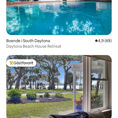
Boende i South Daytona
4,9 av 5 i g
4,9 (49)
Daytona Beach House Retreat
Gästfavorit
Populär gästfavorit