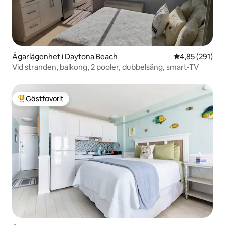
Ägarlägenhet i Daytona Beach
4,85 av 5 i ge
4,85 (291)
Vid stranden, balkong, 2 pooler, dubbelsäng, smart-TV
Gästfavorit
Populär gästfavorit