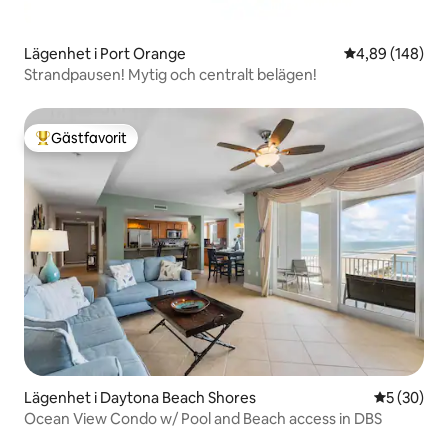
Lägenhet i Port Orange
4,89 av 5 i ge
4,89 (148)
Strandpausen! Mytig och centralt belägen!
Gästfavorit
Populär gästfavorit
Lägenhet i Daytona Beach Shores
5 av 5 i g
5 (30)
Ocean View Condo w/ Pool and Beach access in DBS