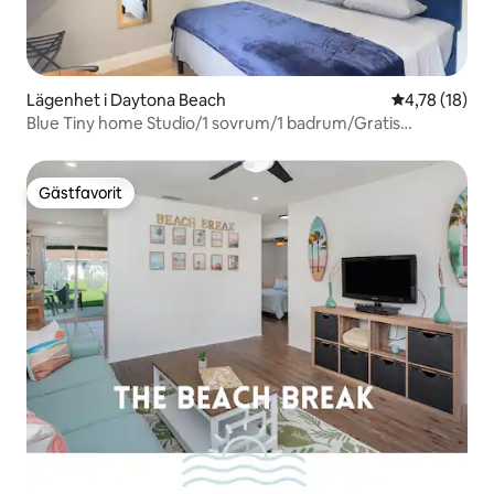
Lägenhet i Daytona Beach
4,78 av 5 i g
4,78 (18)
Blue Tiny home Studio/1 sovrum/1 badrum/Gratis
paket/Wifi
Gästfavorit
Gästfavorit