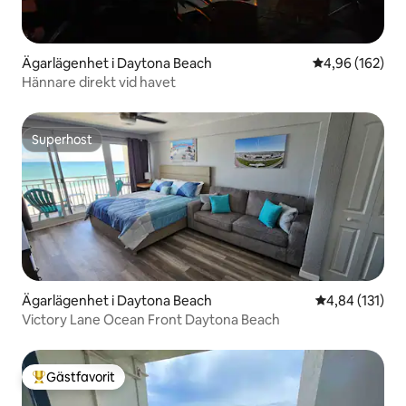
Ägarlägenhet i Daytona Beach
4,96 av 5 i ge
4,96 (162)
Hännare direkt vid havet
Superhost
Superhost
Ägarlägenhet i Daytona Beach
4,84 av 5 i ge
4,84 (131)
Victory Lane Ocean Front Daytona Beach
Gästfavorit
Populär gästfavorit