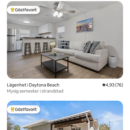
Gästfavorit
Populär gästfavorit
Lägenhet i Daytona Beach
4,93 av 5 i g
4,93 (76)
Mysig semester i strandstad
Gästfavorit
Populär gästfavorit