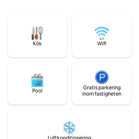
kvarter till Main S
sol, surf, sand och skoj. En dagstur till St.
Biketoberfest! Da
Augustine, bra shopping och några av de
Speedway ligger ba
allra bästa skaldjursrestaurangerna i
miles) Disney Worl
området. Njut av de mest spektakulära
ligger 1 timme och
soluppgångarna på östkusten. Boka nu.
Du kommer att bli så glad att du gjorde
det.
Kök
Wifi
Gratis parkering
Pool
inom fastigheten
Luftkonditionering