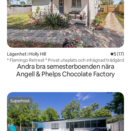
Lägenhet i Holly Hill
5 av 5 i g
5 (17)
* Flamingo Retreat * Privat uteplats och inhägnad trädgård
Andra bra semesterboenden nära
Angell & Phelps Chocolate Factory
Superhost
Superhost