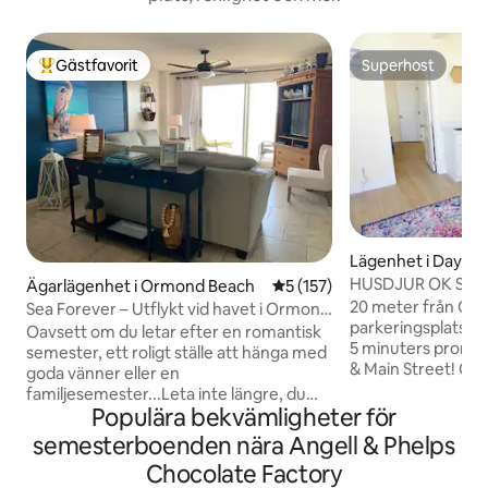
Gästfavorit
Superhost
Populär gästfavorit
Superhost
Lägenhet i Dayto
HUSDJUR OK Steg 
Ägarlägenhet i Ormond Beach
5 av 5 i genomsnittligt bet
5 (157)
Promenad 2 Beac
20 meter från Oc
Sea Forever – Utflykt vid havet i Ormond
parkeringsplats, 1 
Beach
Oavsett om du letar efter en romantisk
5 minuters prome
semester, ett roligt ställe att hänga med
& Main Street! Oav
goda vänner eller en
för affärer, en k
familjesemester...Leta inte längre, du
Center eller komme
Populära bekvämligheter för
har hittat den perfekta platsen. Kom och
stranden, är vårt
bo på "Sea Forever" där havsvågorna
semesterboenden nära Angell & Phelps
för alla typer! Ta
hjälper till att bota det som plågar dig.
Chocolate Factory
flip flops, vi har t
Livet är så bra här. Så mycket att göra,