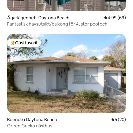
Ägarlägenhet i Daytona Beach
4,99 av 5 i g
4,99 (69)
Fantastisk havsutsikt/balkong för 4, stor pool och
bubbelpool
Gästfavorit
Populär gästfavorit
Boende i Daytona Beach
5 av 5 i g
5 (20)
Green Gecko gästhus