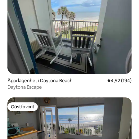
Ägarlägenhet i Daytona Beach
4,92 av 5 i ge
4,92 (194)
Daytona Escape
Gästfavorit
Gästfavorit