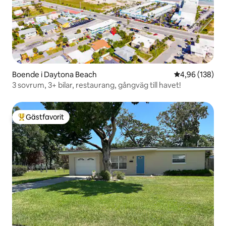
Boende i Daytona Beach
4,96 av 5 i ge
4,96 (138)
3 sovrum, 3+ bilar, restaurang, gångväg till havet!
Gästfavorit
Populär gästfavorit