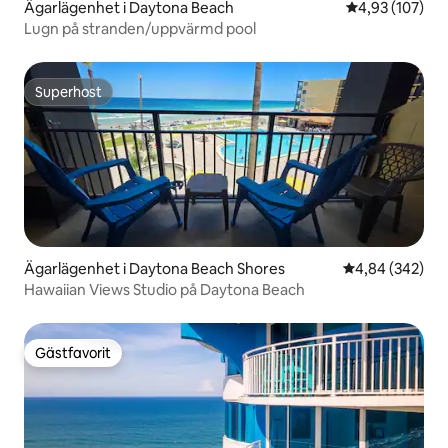
Ägarlägenhet i Daytona Beach
4,93 av 5 i ge
4,93 (107)
Lugn på stranden/uppvärmd pool
Superhost
Superhost
Ägarlägenhet i Daytona Beach Shores
4,84 av 5 i ge
4,84 (342)
Hawaiian Views Studio på Daytona Beach
Gästfavorit
Gästfavorit