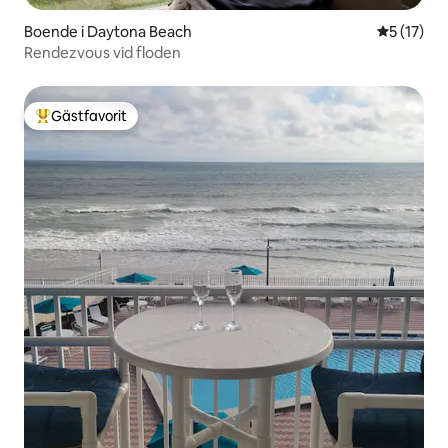
Boende i Daytona Beach
5 av 5 i g
5 (17)
Rendezvous vid floden
Gästfavorit
Populär gästfavorit