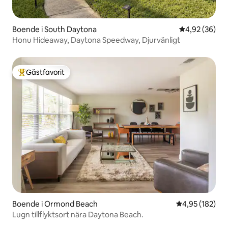
Boende i South Daytona
4,92 av 5 i g
4,92 (36)
Honu Hideaway, Daytona Speedway, Djurvänligt
Gästfavorit
Populär gästfavorit
Boende i Ormond Beach
4,95 av 5 i ge
4,95 (182)
Lugn tillflyktsort nära Daytona Beach.