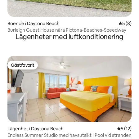
Boende i Daytona Beach
5 av 5 i 
5 (8)
Burleigh Guest House nära Pictona-Beaches-Speedway
Lägenheter med luftkonditionering
Gästfavorit
Gästfavorit
Lägenhet i Daytona Beach
5 av 5 i g
5 (12)
Endless Summer Studio med havsutsikt | Pool vid stranden