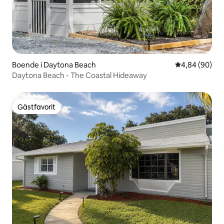
Boende i Daytona Beach
4,84 av 5 i g
4,84 (90)
Daytona Beach - The Coastal Hideaway
Gästfavorit
Gästfavorit