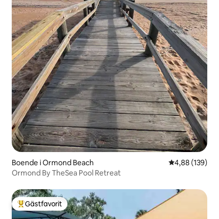
Boende i Ormond Beach
4,88 av 5 i ge
4,88 (139)
Ormond By TheSea Pool Retreat
Gästfavorit
Populär gästfavorit