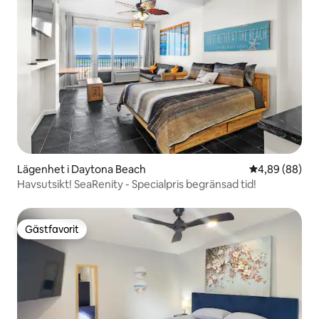
Lägenhet i Daytona Beach
4,89 av 5 i g
4,89 (88)
Havsutsikt! SeaRenity - Specialpris begränsad tid!
Gästfavorit
Gästfavorit