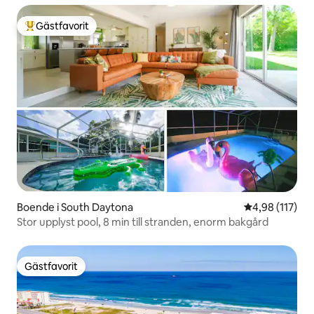
Gästfavorit
Populär gästfavorit
Boende i South Daytona
4,98 av 5 i ge
4,98 (117)
Stor upplyst pool, 8 min till stranden, enorm bakgård
Gästfavorit
Gästfavorit