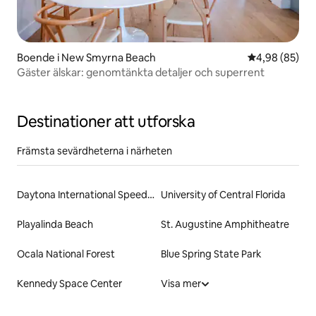
Boende i New Smyrna Beach
4,98 av 5 i g
4,98 (85)
Gäster älskar: genomtänkta detaljer och superrent
Destinationer att utforska
Främsta sevärdheterna i närheten
Daytona International Speedway
University of Central Florida
Playalinda Beach
St. Augustine Amphitheatre
Ocala National Forest
Blue Spring State Park
Kennedy Space Center
Visa mer