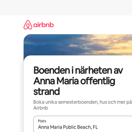
Hoppa
till
innehåll
Boenden i närheten av
Anna Maria offentlig
strand
Boka unika semesterboenden, hus och mer på
Airbnb
Plats
När resultaten är tillgängliga kan du navigera me