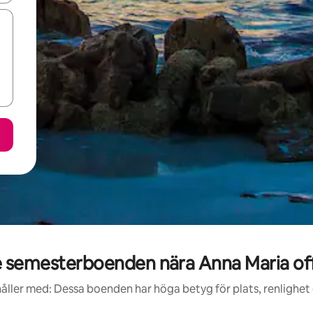
semesterboenden nära Anna Maria off
åller med: Dessa boenden har höga betyg för plats, renlighet