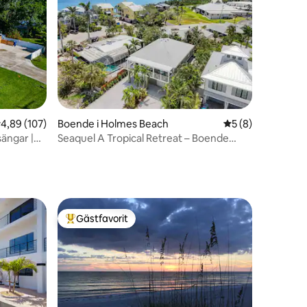
en
,89 av 5 i genomsnittligt betyg, 107 omdömen
4,89 (107)
Boende i Holmes Beach
5 av 5 i genomsni
5 (8)
sängar |
Seaquel A Tropical Retreat – Boende
med privat pool
Gästfavorit
Populär gästfavorit