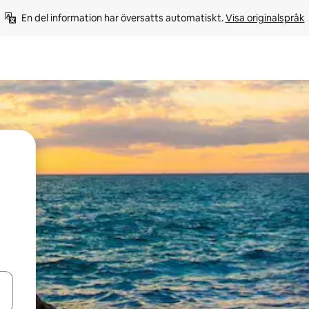
En del information har översatts automatiskt. 
Visa originalspråk
d upp- och nedåtpilarna eller utforska genom att trycka eller svepa.