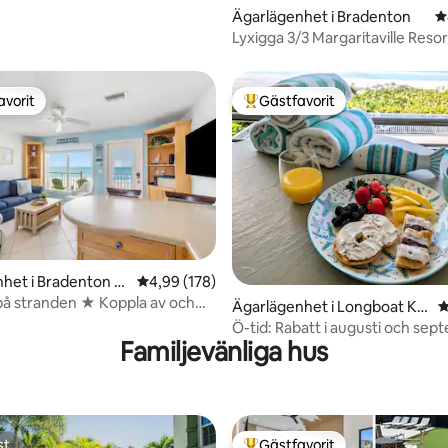
Ägarlägenhet i Bradenton
4
Lyxigga 3/3 Margaritaville Resor
avorit
Gästfavorit
gästfavorit
Populär gästfavorit
ligt betyg, 158 omdömen
het i Bradenton B
4,99 av 5 i genomsnittligt betyg, 178 omdöm
4,99 (178)
å stranden ★ Koppla av och
Ägarlägenhet i Longboat Ke
4
lnedgångar!
y
Ö-tid: Rabatt i augusti och sep
Familjevänliga hus
st
Gästfavorit