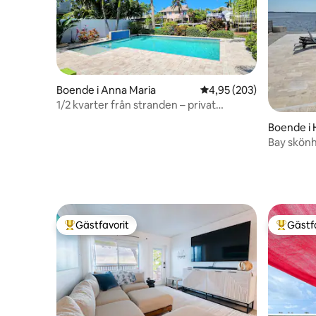
Boende i Anna Maria
4,95 av 5 i genomsnitt
4,95 (203)
1/2 kvarter från stranden – privat
båtbrygga och 30-fots pool
Boende i
Bay skönh
spel, ping
Gästfavorit
Gästf
Populär gästfavorit
Populär 