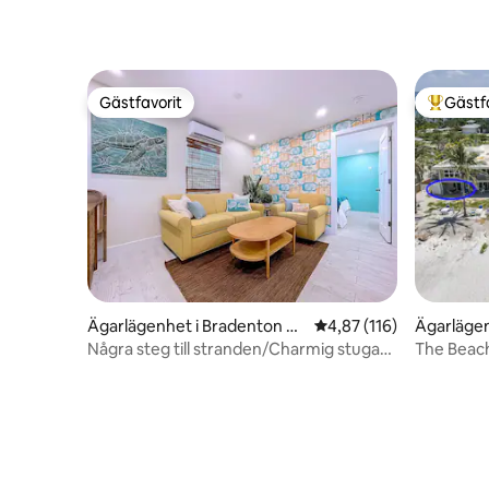
Gästfavorit
Gästf
Gästfavorit
Populär 
Ägarlägenhet i Bradenton Be
4,87 av 5 i genomsnitt
4,87 (116)
Ägarlägen
ach
y
Några steg till stranden/Charmig stuga
The Beach
vid kusten inom gångavstånd
utsikt