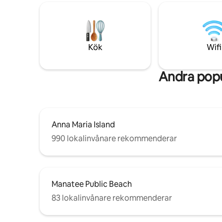
spänning.
blandning av lyx, komfort och
boende li
oöverträffad utsikt väntar. Med ett loft
promenad 
på övervåningen med 3 enkelsängar och
privat br
2 rum på nedervåningen med
fantastis
dubbelsängar är det en idealisk
Kök
Wifi
kanalen.
tillflyktsort för familjer, vänner eller alla
som söker en bit av paradiset.
Andra popu
Anna Maria Island
990 lokalinvånare rekommenderar
Manatee Public Beach
83 lokalinvånare rekommenderar