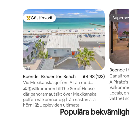
Gästfavorit
Superho
Populär gästfavorit
Superho
Boende i
Canalfro
Boende i Bradenton Beach
4,98 av 5 i genomsnitt
4,98 (123)
pirats dr
A Pirate'
Vid Mexikanska golfen! Altan med
Välkommen
solnedgång! + Gångväg till Bridge St Pier!
🌊🏄Välkommen till The Surof House –
Locals, en
där panoramautsikt över Mexikanska
vattnet s
golfen välkomnar dig från nästan alla
med öäven
hörn! 🏖️Upplev den ultimata
Island. D
Populära bekvämligh
tillflyktsorten vid stranden på denna
sovrum, t
unika och fantastiska fastighet som
loft är ut
ligger mitt emot en av de bästa
som söker
stränderna i världen. En perfekt