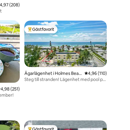
,97 av 5 i genomsnittligt betyg, 208 omdömen
4,97 (208)
t
Gästfavorit
Populär gästfavorit
Ägarlägenhet i Holmes Beac
4,96 av 5 i genomsnitt
4,96 (110)
h
Steg till stranden! Lägenhet med pool på
en
terrassen
,98 av 5 i genomsnittligt betyg, 251 omdömen
4,98 (251)
tember!
Gästfavorit