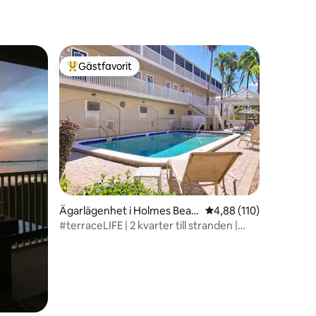
Gästfavorit
Populär gästfavorit
en
Ägarlägenhet i Holmes Beac
4,88 av 5 i genomsnitt
4,88 (110)
h
#terraceLIFE | 2 kvarter till stranden |
Uppvärmd pool