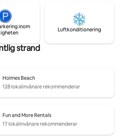
t
avkoppling. Bara 5 minuters promenad till
iteringar
de orörda stränderna i AMI, The Colony
 väntar i
är perfekt beläget i charmiga Holmes
lt ny
Beach för en oförglömlig semester.
arkering inom
Luftkonditionering
tigheten
tlig strand
Holmes Beach
128 lokalinvånare rekommenderar
Fun and More Rentals
17 lokalinvånare rekommenderar