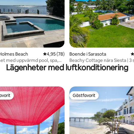
ligt betyg, 203 omdömen
 Holmes Beach
4,95 av 5 i genomsnittligt betyg, 78 omdöm
4,95 (78)
Boende i Sarasota
4
et med uppvärmd pool, spa,
Beachy Cottage nära Siesta | 3 
Lägenheter med luftkonditionering
is
Stor pool
avorit
Gästfavorit
gästfavorit
Gästfavorit