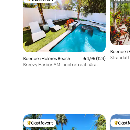
Populär gästfavorit
Superho
Boende i
Strandutf
Boende i Holmes Beach
4,95 av 5 i genomsnitt
4,95 (124)
till strand
Breezy Harbor AMI pool retreat nära
stranden
Gästfavorit
Gästf
Populär gästfavorit
Populär 