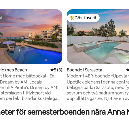
st
Gästfavorit
st
Populär gästfavorit
 Holmes Beach
5 av 5 i genomsnittligt betyg, 3 omdöm
5 (3)
Boende i Sarasota
4
nt Home med båtdocka! - En
Modernt 4BR-boende *Uppvär
ligt betyg, 123 omdömen
öm
och spa*
s Dream by AMI Locals
Upptäck elegans i denna centra
 till A Pirate's Dream by AMI
belägna pärla i Sarasota, med f
 storslagen tillflyktsort vid
sovrum och två badrum som 
om perfekt blandar kustelegans
upp till åtta gäster. Njut av en 
tyr på vackra Anna Maria
atmosfär medan du slappnar av
etta semesterboende med fyra
Sarasotas stränder eller fördjupa
eter för semesterboenden nära Anna Ma
re och ett halvt badrum plus
lokala sevärdheter. Siesta Beac
format för familjer och grupper
Beach ligger inom räckhåll, 12 
 både avkoppling och
10 km bort. Du kan vara lugn i 