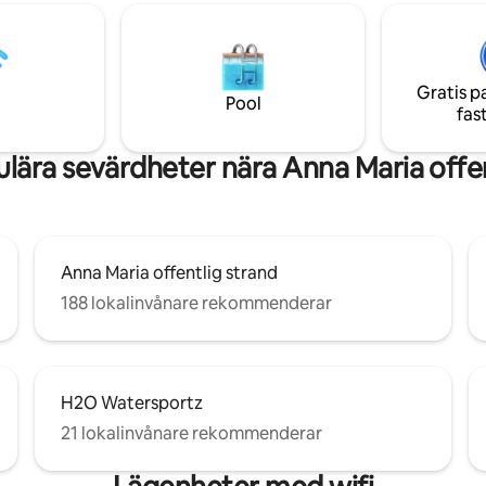
 Detta Medelhavsinspirerade
att engagemanget för renlighe
gger bara fem minuters
överensstämmer med dina prior
från stranden och har en
för resan. Din fridfulla semester
ygga, en uppvärmd pool och
detta vackert inredda hem. *He
k utsikt över bukten och
pool* VR24-00265
Gratis p
Pool
fas
lära sevärdheter nära Anna Maria offen
Anna Maria offentlig strand
188 lokalinvånare rekommenderar
H2O Watersportz
21 lokalinvånare rekommenderar