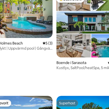
st
Populär gästfavorit
 Holmes Beach
5 av 5 i genomsnittligt betyg, 3 omdöm
5 (3)
lykt | Uppvärmd pool | Gångväg
ligt betyg, 124 omdömen
 och golf
Boende i Sarasota
Kustlyx, SaltPool/heatSpa, 5 mile
Siesta
avorit
Superhost
gästfavorit
Superhost