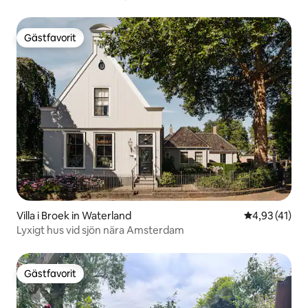
Gästfavorit
Gästfavorit
Villa i Broek in Waterland
4,93 av 5 i g
4,93 (41)
Lyxigt hus vid sjön nära Amsterdam
Gästfavorit
Gästfavorit