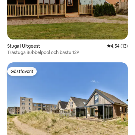
Stuga i Uitgeest
4,54 av 5 i g
4,54 (13)
Trästuga Bubbelpool och bastu 12P
Gästfavorit
Gästfavorit