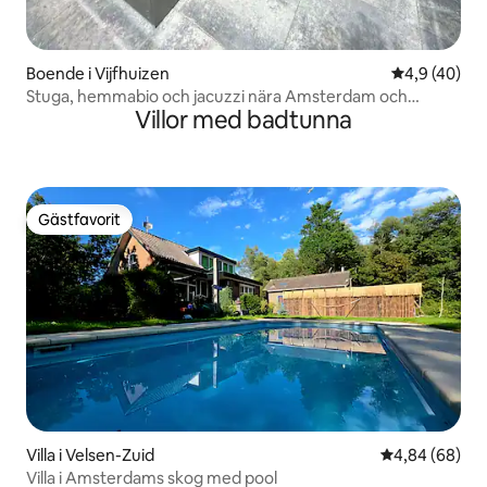
Boende i Vijfhuizen
4,9 av 5 i g
4,9 (40)
Stuga, hemmabio och jacuzzi nära Amsterdam och
Villor med badtunna
flygplatsen
Gästfavorit
Gästfavorit
Villa i Velsen-Zuid
4,84 av 5 i g
4,84 (68)
Villa i Amsterdams skog med pool