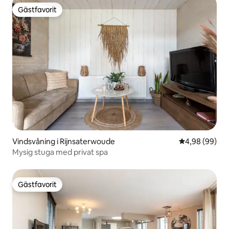
Gästfavorit
Gästfavorit
Vindsvåning i Rijnsaterwoude
4,98 av 5 i g
4,98 (99)
Mysig stuga med privat spa
Gästfavorit
Gästfavorit