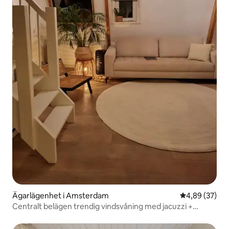
Ägarlägenhet i Amsterdam
4,89 av 5 i g
4,89 (37)
Centralt belägen trendig vindsvåning med jacuzzi +
takterrass