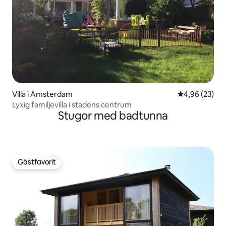
Villa i Amsterdam
4,96 av 5 i g
4,96 (23)
Lyxig familjevilla i stadens centrum
Stugor med badtunna
Gästfavorit
Gästfavorit