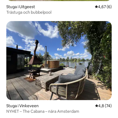
Stuga i Uitgeest
4,67 av 5 i 
4,67 (6)
Trästuga och bubbelpool
Stuga i Vinkeveen
4,8 av 5 i g
4,8 (74)
NYHET – The Cabana – nära Amsterdam