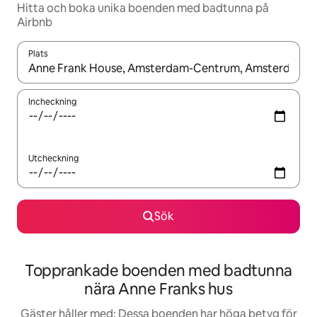
Hitta och boka unika boenden med badtunna på
Airbnb
Plats
När resultaten är tillgängliga kan du navigera med upp- och ned
Incheckning
Utcheckning
Sök
Topprankade boenden med badtunna
nära Anne Franks hus
Gäster håller med: Dessa boenden har höga betyg för