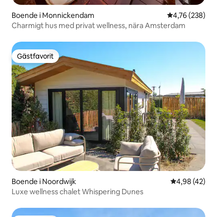
Boende i Monnickendam
4,76 av 5 i ge
4,76 (238)
Charmigt hus med privat wellness, nära Amsterdam
Gästfavorit
Gästfavorit
Boende i Noordwijk
4,98 av 5 i g
4,98 (42)
Luxe wellness chalet Whispering Dunes