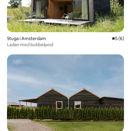
Stuga i Amsterdam
5 av 5 i 
5 (6)
Ladan med bubbelpool