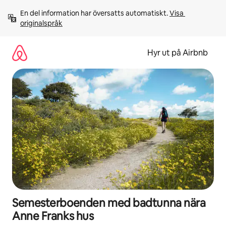
Hoppa
En del information har översatts automatiskt. 
Visa 
till
originalspråk
innehåll
Hyr ut på Airbnb
Semesterboenden med badtunna nära
Anne Franks hus