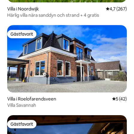
Villa i Noordwijk
4,7 av 5 i ge
4,7 (267)
Härlig villa nära sanddyn och strand + 4 gratis
Gästfavorit
Gästfavorit
Villa i Roelofarendsveen
5 av 5 i g
5 (42)
Villa Savannah
Gästfavorit
Gästfavorit