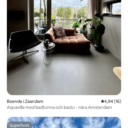
Boende i Zaandam
4,94 av 5 i g
4,94 (16)
Aquavilla med badtunna och bastu - nära Amsterdam
Superhost
Superhost