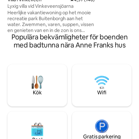
utsikt över trädg
Lyxig villa vid Vinkeveensjöarna
cyklar eller gå och 
Heerlijke vakantiewoning op het mooie
minuter kan du nj
recreatie park Buitenborgh aan het
naturen och sjöar 
water. Zwemmen, varen, suppen, vissen
upphämtning och re
en genieten van en in de zon is ons
kan begäras mot en
Populära bekvämligheter för boenden
motto. Amsterdam en andere randstad
steden zijn goed bereikbaar met de
med badtunna nära Anne Franks hus
auto. OV is iets verder gelegen, rond 1
km lopen/fietsen is een bushalte en 4km
lopen/fietsen is treinstation. Eigen
vervoer is aan te raden en kan in
abcoude geparkeerd worden. Drie
fietsen zijn inclusief bij uw verblijf. Dicht
bij Ziggo Dome, Amsterdam Arena
(Ajax) en AFAS Live.
Kök
Wifi
Gratis parkering