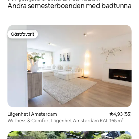
Andra semesterboenden med badtunna
Gästfavorit
Gästfavorit
Lägenhet i Amsterdam
4,93 av 5 i g
4,93 (55)
Wellness & Comfort Lägenhet Amsterdam RAI, 165 m²