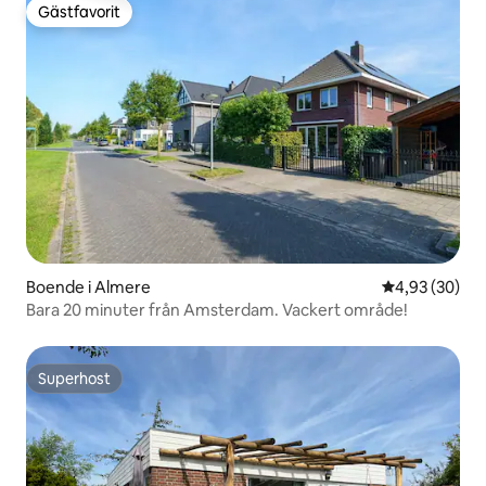
Gästfavorit
Gästfavorit
Boende i Almere
4,93 av 5 i g
4,93 (30)
Bara 20 minuter från Amsterdam. Vackert område!
Superhost
Superhost