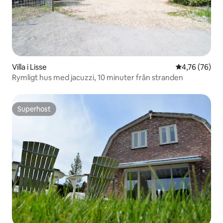
Villa i Lisse
4,76 av 5 i g
4,76 (76)
Rymligt hus med jacuzzi, 10 minuter från stranden
Superhost
Superhost