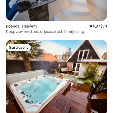
Boende i Haarlem
4,97 av 5 i g
4,97 (31)
Koppla av med bastu, jacuzzi och familjesäng
Gästfavorit
Gästfavorit