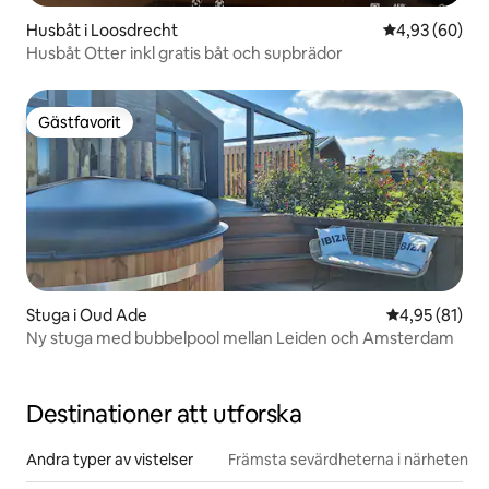
Husbåt i Loosdrecht
4,93 av 5 i g
4,93 (60)
Husbåt Otter inkl gratis båt och supbrädor
Gästfavorit
Gästfavorit
Stuga i Oud Ade
4,95 av 5 i g
4,95 (81)
Ny stuga med bubbelpool mellan Leiden och Amsterdam
Destinationer att utforska
Andra typer av vistelser
Främsta sevärdheterna i närheten