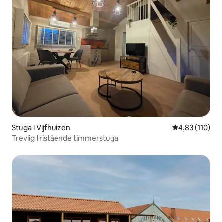
Stuga i Vijfhuizen
4,83 av 5 i ge
4,83 (110)
Trevlig fristående timmerstuga