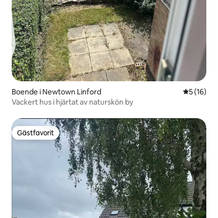
Boende i Newtown Linford
5 av 5 i g
5 (16)
Vackert hus i hjärtat av naturskön by
Gästfavorit
Gästfavorit