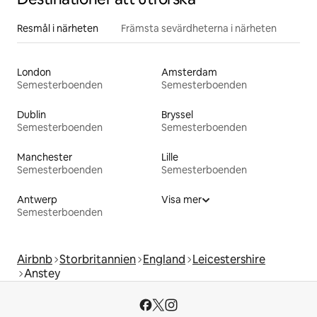
Resmål i närheten
Främsta sevärdheterna i närheten
London
Amsterdam
Semesterboenden
Semesterboenden
Dublin
Bryssel
Semesterboenden
Semesterboenden
Manchester
Lille
Semesterboenden
Semesterboenden
Antwerp
Visa mer
Semesterboenden
Airbnb
Storbritannien
England
Leicestershire
Anstey