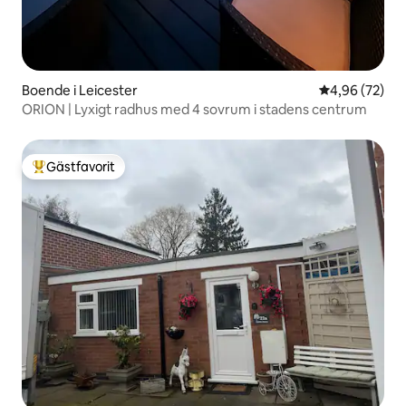
Boende i Leicester
4,96 av 5 i g
4,96 (72)
ORION | Lyxigt radhus med 4 sovrum i stadens centrum
Gästfavorit
Populär gästfavorit