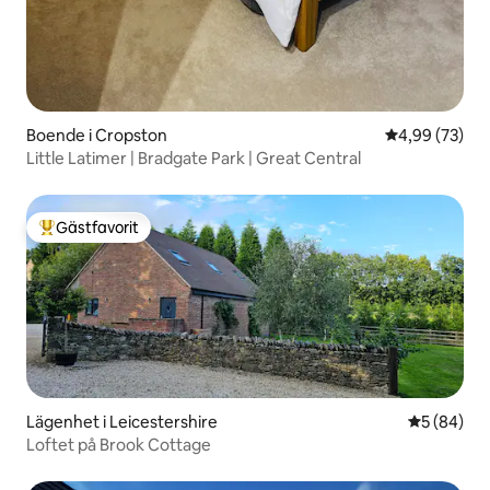
Boende i Cropston
4,99 av 5 i g
4,99 (73)
Little Latimer | Bradgate Park | Great Central
Gästfavorit
Populär gästfavorit
Lägenhet i Leicestershire
5 av 5 i g
5 (84)
Loftet på Brook Cottage