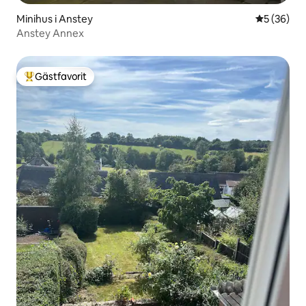
Minihus i Anstey
5 av 5 i g
5 (36)
Anstey Annex
Gästfavorit
Populär gästfavorit