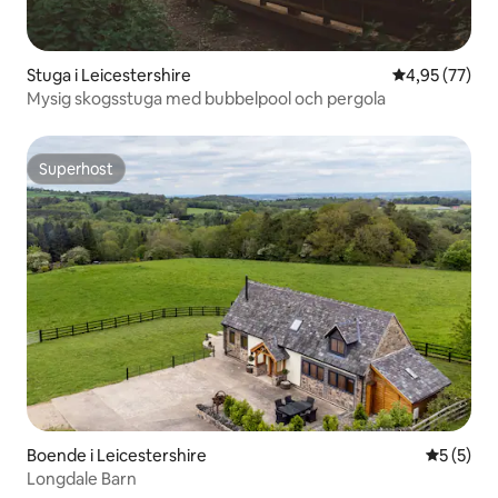
Stuga i Leicestershire
4,95 av 5 i g
4,95 (77)
Mysig skogsstuga med bubbelpool och pergola
Superhost
Superhost
Boende i Leicestershire
5 av 5 i 
5 (5)
Longdale Barn