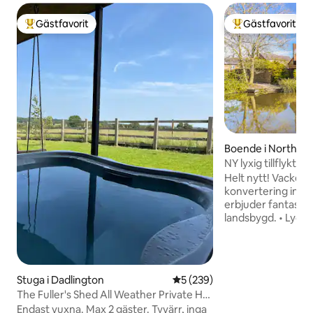
Gästfavorit
Gästfavorit
Populär gästfavorit
Populär gästfavor
Boende i Northam
NY lyxig tillflykt
fantastisk utsikt
Helt nytt! Vacker lyxig stabil
konvertering inklu
erbjuder fantastis
landsbygd. • Lycksaligt lugn • Enkel
åtkomst till A14, M1 och M6
till Market Harbor
King-sängar - Kan d
enkelsängar • Bäddsoffa - sova upp till 6
Stuga i Dadlington
5 av 5 i genomsnittligt bety
5 (239)
personer totalt. Njut: • Välutrustat
The Fuller's Shed All Weather Private Hot
familjekök • 100 MB fiberinternet +
Tub
Endast vuxna. Max 2 gäster. Tyvärr, inga
arbetszon • Ursprunglig konst • Lyxiga