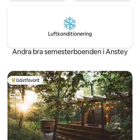
Luftkonditionering
Andra bra semesterboenden i Anstey
Gästfavorit
Populär gästfavorit