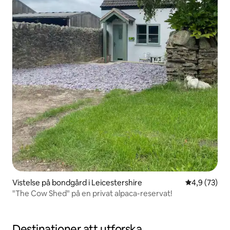
Vistelse på bondgård i Leicestershire
4,9 av 5 i g
4,9 (73)
"The Cow Shed" på en privat alpaca-reservat!
Destinationer att utforska