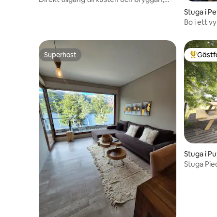
unik utsikt.
Stuga i P
Bo i ett v
Superhost
Gästf
Superhost
Populär 
Stuga i P
Stuga Pied