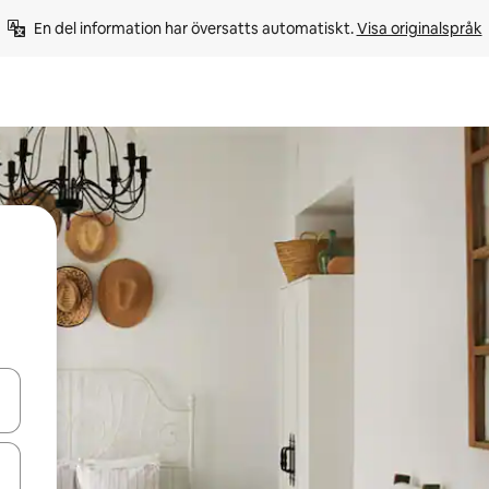
En del information har översatts automatiskt. 
Visa originalspråk
d upp- och nedåtpilarna eller utforska genom att trycka eller svepa.