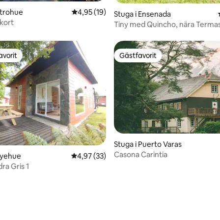
etrohue
4,95 av 5 i genomsnittligt betyg, 19 omdöm
4,95 (19)
Stuga i Ensenada
ykort
Tiny med Quincho, nära Termas
Center
avorit
Gästfavorit
gästfavorit
Gästfavorit
Stuga i Puerto Varas
Casona Carintia
uyehue
4,97 av 5 i genomsnittligt betyg, 33 omdöm
4,97 (33)
ra Gris 1