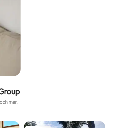
 Group
 och mer.
Minihus i