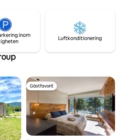
Vattnet som anländer är av vertiente ✨
arkering inom
Luftkonditionering
tigheten
roup
Gästfavorit
Gästfavorit