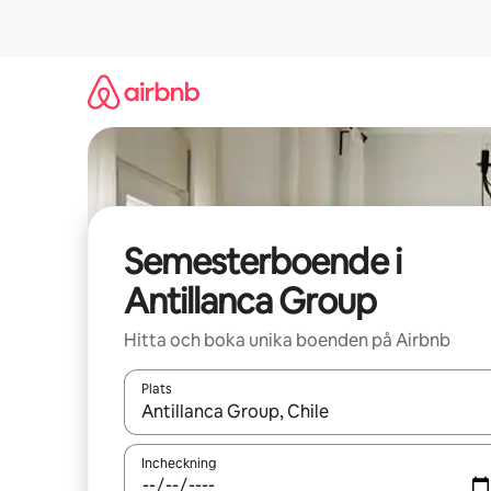
Hoppa
till
innehåll
Semesterboende i
Antillanca Group
Hitta och boka unika boenden på Airbnb
Plats
När resultaten är tillgängliga kan du navigera me
Incheckning