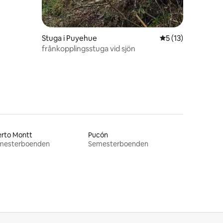
Stuga i Puyehue
5 av 5 i genomsni
5 (13)
frånkopplingsstuga vid sjön
erto Montt
Pucón
mesterboenden
Semesterboenden