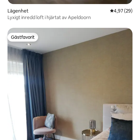
Lägenhet
4,97 av 5 i g
4,97 (29)
Lyxigt inredd loft i hjärtat av Apeldoorn
Gästfavorit
Gästfavorit