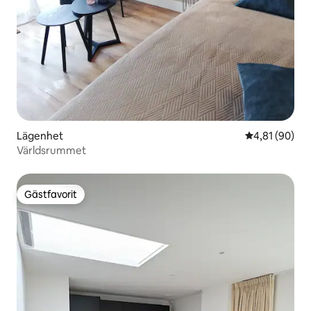
Lägenhet
4,81 av 5 i g
4,81 (90)
Världsrummet
Gästfavorit
Gästfavorit