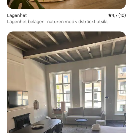
Lägenhet
4,7 av 5 i 
4,7 (10)
Lägenhet belägen i naturen med vidsträckt utsikt