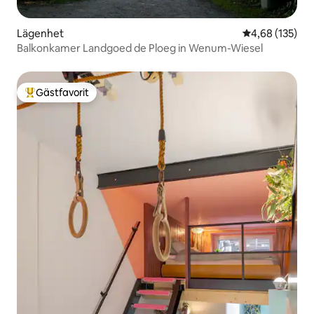
Lägenhet
4,68 av 5 i ge
4,68 (135)
Balkonkamer Landgoed de Ploeg in Wenum-Wiesel
Gästfavorit
Populär gästfavorit