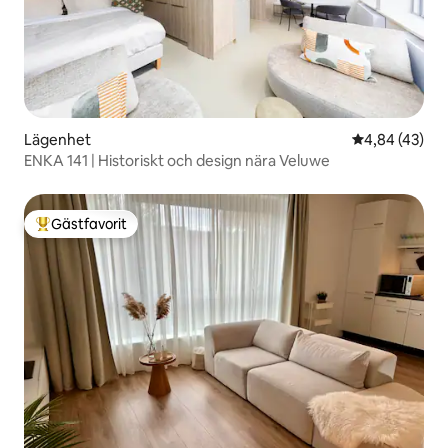
Lägenhet
4,84 av 5 i g
4,84 (43)
ENKA 141 | Historiskt och design nära Veluwe
Gästfavorit
Populär gästfavorit