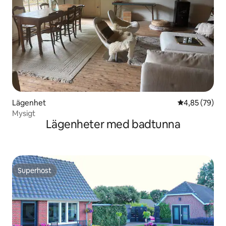
Lägenhet
4,85 av 5 i g
4,85 (79)
Mysigt
Lägenheter med badtunna
Superhost
Superhost