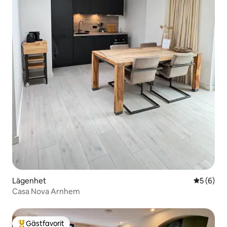
Lägenhet
5 av 5 i 
5 (6)
Casa Nova Arnhem
Gästfavorit