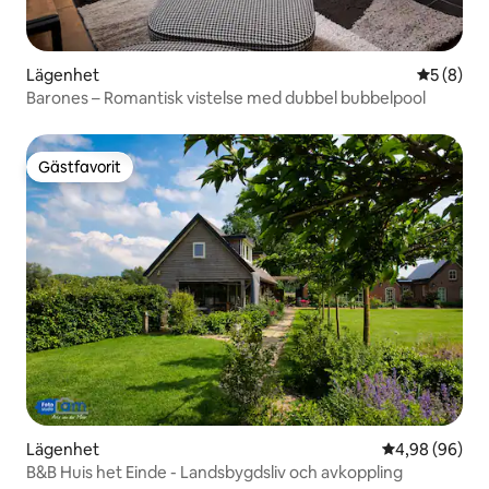
Lägenhet
5 av 5 i 
5 (8)
Barones – Romantisk vistelse med dubbel bubbelpool
Gästfavorit
Gästfavorit
Lägenhet
4,98 av 5 i g
4,98 (96)
B&B Huis het Einde - Landsbygdsliv och avkoppling