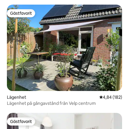
Gästfavorit
Gästfavorit
Lägenhet
4,84 av 5 i ge
4,84 (182)
Lägenhet på gångavstånd från Velp centrum
Gästfavorit
Gästfavorit