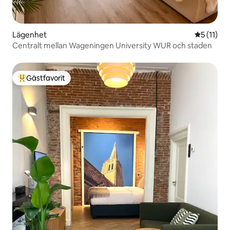
Lägenhet
5 av 5 i 
5 (11)
Centralt mellan Wageningen University WUR och staden
Gästfavorit
Populär gästfavorit