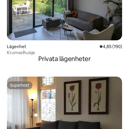
Lägenhet
4,85 av 5 i ge
4,85 (190)
Krumselhuisje
Privata lägenheter
Superhost
Superhost