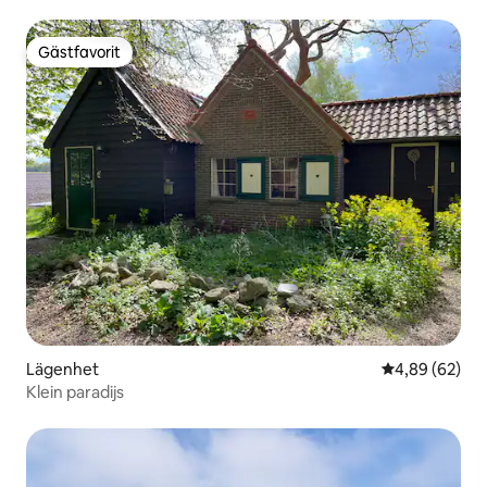
Gästfavorit
Gästfavorit
Lägenhet
4,89 av 5 i g
4,89 (62)
Klein paradijs