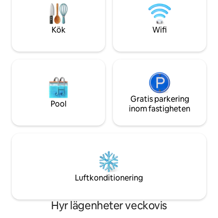
användning av vä
trädgård /Convertible. Centralt beläget i
100% integritet!
Nederländerna, 20 minuter från
Amersfoort och 35 minuter från
Kök
Wifi
Utrecht/A'dam
Gratis parkering
Pool
inom fastigheten
Luftkonditionering
Hyr lägenheter veckovis