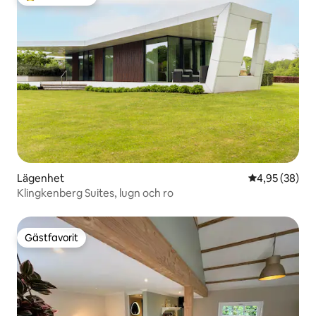
Populär gästfavorit
Lägenhet
4,95 av 5 i g
4,95 (38)
Klingkenberg Suites, lugn och ro
Gästfavorit
Gästfavorit