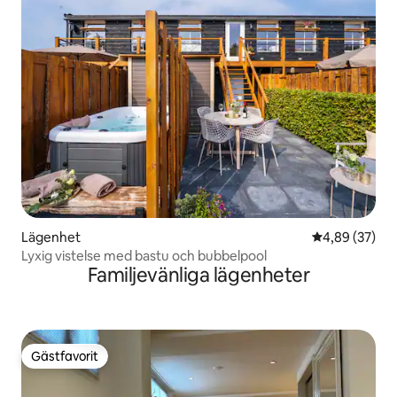
Lägenhet
4,89 av 5 i g
4,89 (37)
Lyxig vistelse med bastu och bubbelpool
Familjevänliga lägenheter
Gästfavorit
Gästfavorit