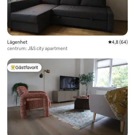
Lägenhet
4,8 av 5 i g
4,8 (64)
centrum: J&S city apartment
Gästfavorit
Populär gästfavorit