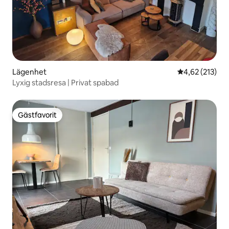
Lägenhet
4,62 av 5 i ge
4,62 (213)
Lyxig stadsresa | Privat spabad
Gästfavorit
Gästfavorit