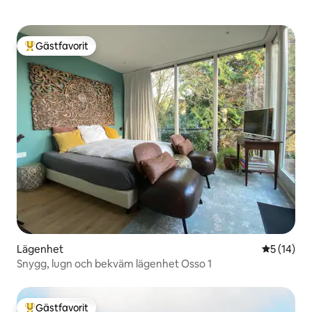
Gästfavorit
Populär gästfavorit
Lägenhet
5 av 5 i g
5 (14)
Snygg, lugn och bekväm lägenhet Osso 1
Gästfavorit