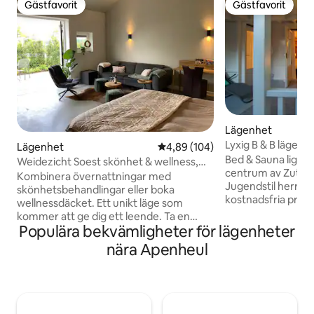
Gästfavorit
Gästfavorit
Gästfavorit
Gästfavorit
Lägenhet
Lyxig B & B lägenh
Lägenhet
4,89 av 5 i genomsnittligt bety
4,89 (104)
och jacuzzi
Bed & Sauna ligger
Weidezicht Soest skönhet & wellness,
centrum av Zutphe
lugn & natur
Kombinera övernattningar med
Jugendstil herrgår
skönhetsbehandlingar eller boka
kostnadsfria privat
wellnessdäcket. Ett unikt läge som
bestående av en r
kommer att ge dig ett leende. Ta en
underbar jacuzzi. B & B är för 2 personer
Populära bekvämligheter för lägenheter
promenad genom polaren så kommer
och erbjuder mång
du att se hästar, kor, får och Eem. Du kan
nära Apenheul
egen ingång, egen
njuta här varje dag. Med alla lyxer. Soest
kök med gratis kaf
är känt för sina vackra skogar och
sovrum med bast
sanddyner. Vackra vandrings- och
separat toalett. U
cykelleder, militärmuseum, bastu
du göra gratis oc
Soesterberg, konserter i palatsets