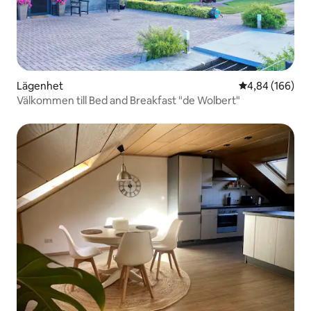
Lägenhet
4,84 av 5 i ge
4,84 (166)
Välkommen till Bed and Breakfast "de Wolbert"