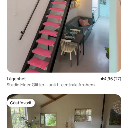
Lägenhet
4,96 av 5 i g
4,96 (27)
Studio Meer Glitter – unikt i centrala Arnhem
Gästfavorit
Gästfavorit