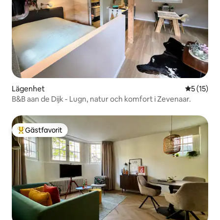
Lägenhet
5 av 5 i g
5 (15)
B&B aan de Dijk - Lugn, natur och komfort i Zevenaar.
Gästfavorit
Populär gästfavorit