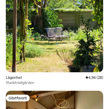
Lägenhet
4,96 av 5 i g
4,96 (28)
Stadsträdgården
Gästfavorit
Gästfavorit