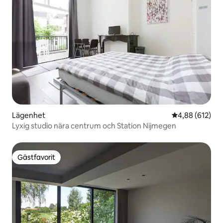
Lägenhet
4,88 av 5 i ge
4,88 (612)
Lyxig studio nära centrum och Station Nijmegen
Gästfavorit
Gästfavorit