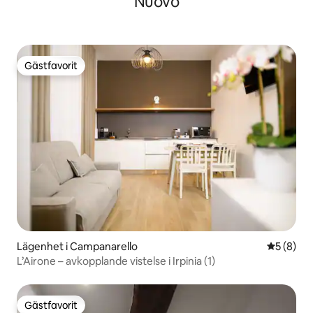
Nuovo
Gästfavorit
Gästfavorit
Lägenhet i Campanarello
5 av 5 i 
5 (8)
L’Airone – avkopplande vistelse i Irpinia (1)
Gästfavorit
Gästfavorit