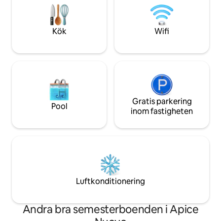
sanitet. Avstånd: Ravello (3 km) Amalfi
handfat ger karak
(1,5 km) Atrani (1 km) Positano (17 km)
en terrass och utep
Minori (2,5 km) Capri (med båt).
njuta av det hisn
Kök
Wifi
och uteservering
Gratis parkering
Pool
inom fastigheten
Luftkonditionering
Andra bra semesterboenden i Apice