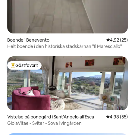
Boende i Benevento
4,92 av 5 i g
4,92 (25)
Helt boende i den historiska stadskärnan "Il Maresciallo"
Gästfavorit
Populär gästfavorit
Vistelse på bondgård i Sant'Angelo all'Esca
4,98 av 5 i g
4,98 (55)
GioiaVitae - Sviter - Sova i vingården