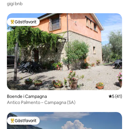
gigi bnb
Gästfavorit
Populär gästfavorit
Boende i Campagna
5 av 5 i g
5 (41)
Antico Palmento – Campagna (SA)
Gästfavorit
Populär gästfavorit