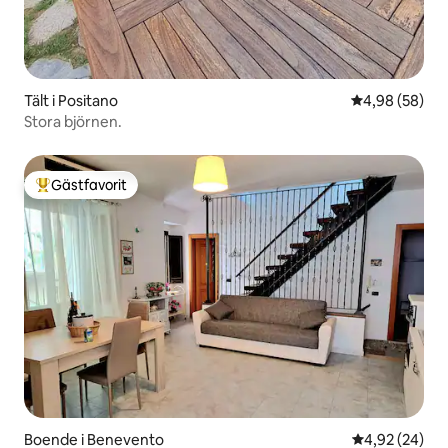
Tält i Positano
4,98 av 5 i g
4,98 (58)
Stora björnen.
Gästfavorit
Populär gästfavorit
Boende i Benevento
4,92 av 5 i g
4,92 (24)