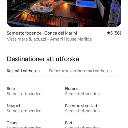
Semesterboende i Conca dei Marini
5 av 5 i g
5 (56)
Vista mare & jacuzzi – Amalfi House Marlida
Destinationer att utforska
Resmål i närheten
Främsta sevärdheterna i närheten
Rom
Florens
Semesterboenden
Semesterboenden
Neapel
Palermo storstad
Semesterboenden
Semesterboenden
Tiranë
Bari
Semesterboenden
Semesterboenden