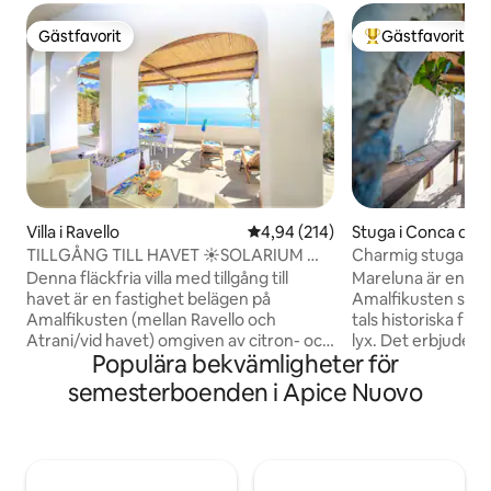
Gästfavorit
Gästfavorit
Gästfavorit
Populär gästfavor
Villa i Ravello
4,94 av 5 i genomsnittligt bety
4,94 (214)
Stuga i Conca dei 
TILLGÅNG TILL HAVET ☀️SOLARIUM ☀️
Charmig stuga Ma
PARKERING ☀️ RAVELLO VID HAVET
över Capri
Denna fläckfria villa med tillgång till
Mareluna är en un
havet är en fastighet belägen på
Amalfikusten stug
Amalfikusten (mellan Ravello och
tals historiska f
Atrani/vid havet) omgiven av citron- och
lyx. Det erbjuder f
Populära bekvämligheter för
apelsinträdgårdar, med rymligt solarium
panoramautsikt öv
och direkt tillgång till havet. Det rymmer
inredning med det
semesterboenden i Apice Nuovo
3 gäster. Parkering finns tillgänglig mot
kastanjbjälkar, tra
extra avgifter. I hyrespriset ingår: el,
och moderna bek
sänglinne, handdukar, WI-FI och
luftkonditionerin
luftkonditionering. ★ Rengöringsteam
detaljer som ren
som är utbildat i desinfektion och
exponerad sten oc