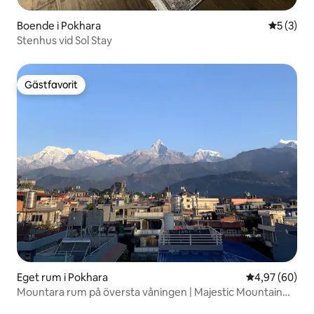
Boende i Pokhara
5 av 5 i 
5 (3)
Stenhus vid Sol Stay
Gästfavorit
Gästfavorit
Eget rum i Pokhara
4,97 av 5 i g
4,97 (60)
Mountara rum på översta våningen | Majestic Mountain
View