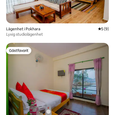
Lägenhet i Pokhara
5 av 5 i 
5 (9)
Lyxig studiolägenhet
Gästfavorit
Gästfavorit