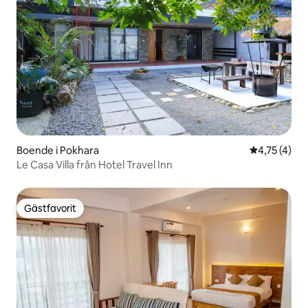
Boende i Pokhara
4,75 av 5 i
4,75 (4)
Le Casa Villa från Hotel Travel Inn
Gästfavorit
Gästfavorit