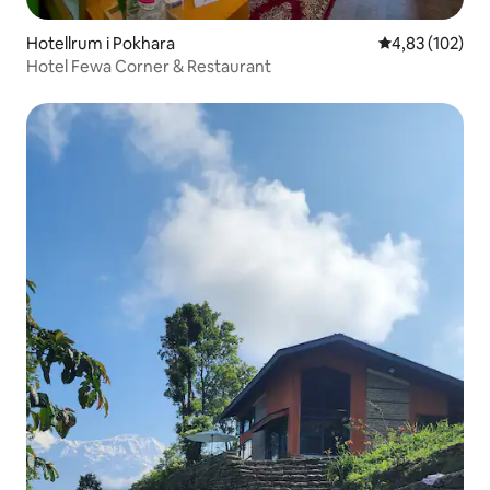
Hotellrum i Pokhara
4,83 av 5 i ge
4,83 (102)
Hotel Fewa Corner & Restaurant