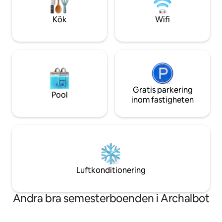
kök inte är tillgäng
läckra måltider i v
Kök
Wifi
Gratis parkering
Pool
inom fastigheten
Luftkonditionering
Andra bra semesterboenden i Archalbot