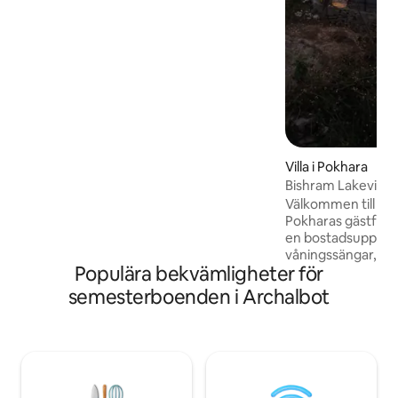
skinande ren och drivs av en familj som
gör det lilla extra för att hjälpa till. 🟥
Lugn tillflyktsort – inga högtalare/hög
musik.
Villa i Pokhara
Bishram Lakeview V
Välkommen till en 
Pokharas gästfrihet
en bostadsuppleve
våningssängar, u
Populära bekvämligheter för
värdesätter avski
Varje privat villa
semesterboenden i Archalbot
planlösning med 
två enkelsängar oc
fullt luftkondition
våningen med tre t
som bekvämt rymm
gäster. Observera att även om ett öppet