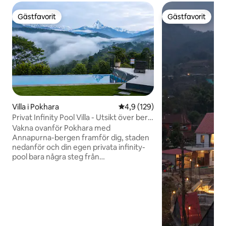
Gästfavorit
Gästfavorit
Gästfavorit
Gästfavorit
Villa i Pokhara
4,9 av 5 i genomsnittligt bet
4,9 (129)
Privat Infinity Pool Villa - Utsikt över berg
och sjö
Vakna ovanför Pokhara med
Annapurna-bergen framför dig, staden
nedanför och din egen privata infinity-
pool bara några steg från
vardagsrummet. Pipal Tree Mountain
Villa är en mysig A-ramsvilla utformad
för familjer, par eller små grupper som
vill vila, återförenas och njuta av den
lugnare sidan av Pokhara. Villan ligger
bara 15 minuter uppför kullen från
Pokharas liv och rörelse, är modern,