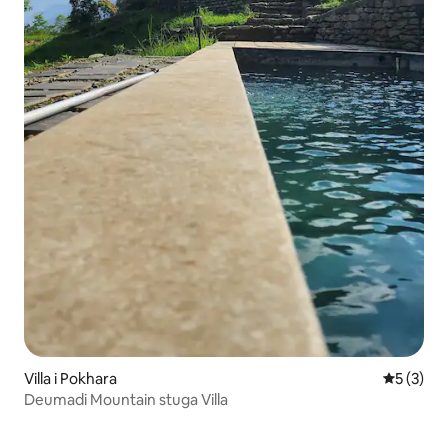
Villa i Pokhara
5 av 5 i 
5 (3)
Deumadi Mountain stuga Villa