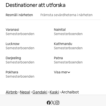
Destinationer att utforska
Resmål i närheten
Främsta sevärdheterna i närheten
Varanasi
Nainital
Semesterboenden
Semesterboenden
Lucknow
Kathmandu
Semesterboenden
Semesterboenden
Darjeeling
Patna
Semesterboenden
Semesterboenden
Pokhara
Visa mer
Semesterboenden
Airbnb
Nepal
Gandaki
Kaski
Archalbot