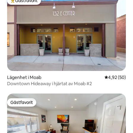
Gästfavorit
Populär gästfavorit
Lägenhet i Moab
4,92 av 5 i g
4,92 (50)
Downtown Hideaway i hjärtat av Moab #2
Gästfavorit
Gästfavorit