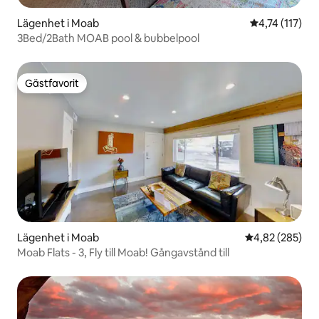
Lägenhet i Moab
4,74 av 5 i g
4,74 (117)
3Bed/2Bath MOAB pool & bubbelpool
Gästfavorit
Gästfavorit
Lägenhet i Moab
4,82 av 5 i ge
4,82 (285)
Moab Flats - 3, Fly till Moab! Gångavstånd till