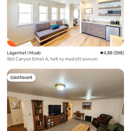
Lägenhet i Moab
4,88 av 5 i ge
4,88 (598)
Slot Canyon Enhet A, helt ny med ett sovrum
Gästfavorit
Gästfavorit