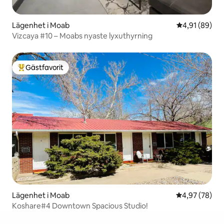
Lägenhet i Moab
4,91 av 5 i g
4,91 (89)
Vizcaya #10 – Moabs nyaste lyxuthyrning
Gästfavorit
Populär gästfavorit
Lägenhet i Moab
4,97 av 5 i g
4,97 (78)
Koshare#4 Downtown Spacious Studio!