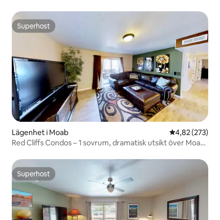
Superhost
Superhost
Lägenhet i Moab
4,82 av 5 i ge
4,82 (273)
Red Cliffs Condos – 1 sovrum, dramatisk utsikt över Moab
Rim, L
Superhost
Superhost