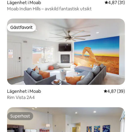
Lägenhet i Moab
4,87 av 5 i g
4,87 (31)
Moab Indian Hills – avskild fantastisk utsikt
Gästfavorit
Gästfavorit
Lägenhet i Moab
4,87 av 5 i g
4,87 (39)
Rim Vista 2A4
Superhost
Superhost