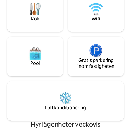
eldstaden eller se solen gå ner över de
röda klippformationerna.
Kök
Wifi
Gratis parkering
Pool
inom fastigheten
Luftkonditionering
Hyr lägenheter veckovis