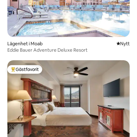
Lägenhet i Moab
Nytt ställ
Nytt
Eddie Bauer Adventure Deluxe Resort
Gästfavorit
Populär gästfavorit