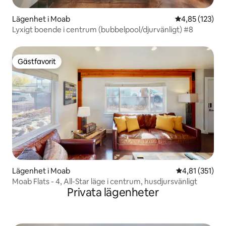
Lägenhet i Moab
4,85 av 5 i ge
4,85 (123)
Lyxigt boende i centrum (bubbelpool/djurvänligt) #8
Gästfavorit
Gästfavorit
Lägenhet i Moab
4,81 av 5 i ge
4,81 (351)
Moab Flats - 4, All-Star läge i centrum, husdjursvänligt
Privata lägenheter