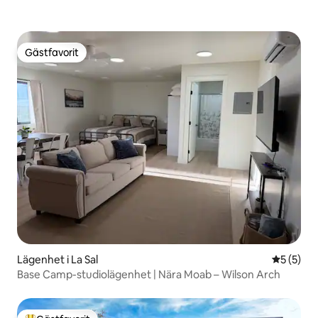
Gästfavorit
Gästfavorit
Lägenhet i La Sal
5 av 5 i 
5 (5)
Base Camp-studiolägenhet | Nära Moab – Wilson Arch