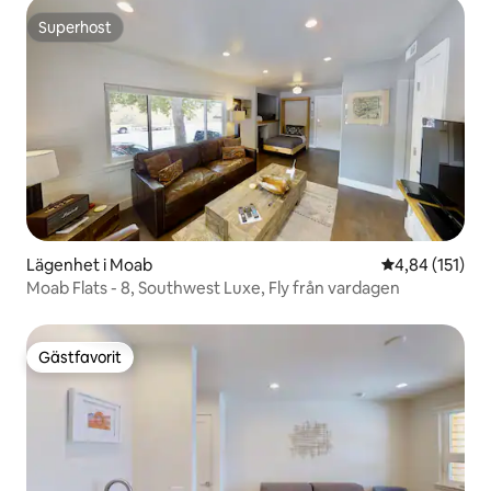
Superhost
Superhost
Lägenhet i Moab
4,84 av 5 i ge
4,84 (151)
Moab Flats - 8, Southwest Luxe, Fly från vardagen
Gästfavorit
Gästfavorit