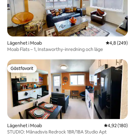
Lägenhet i Moab
4,8 av 5 i ge
4,8 (249)
Moab Flats – 1, Instaworthy-inredning och läge
Gästfavorit
Gästfavorit
Lägenhet i Moab
4,92 av 5 i ge
4,92 (180)
STUDIO: Månadsvis Redrock 1BR/1BA Studio Apt