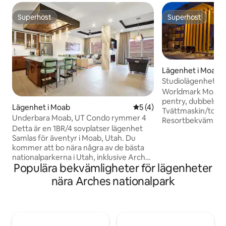
Superhost
Superhost
Superhost
Superhost
Lägenhet i Moab
Studiolägenhet i 
städavgift –
Worldmark Moab 
pentry, dubbelsän
Lägenhet i Moab
5 av 5 i genomsnittligt b
5 (4)
Tvättmaskin/torkt
Underbara Moab, UT Condo rymmer 4
Resortbekvämlighe
Detta är en 1BR/4 sovplatser lägenhet
dygnet runt - Sim
Samlas för äventyr i Moab, Utah. Du
- Grillplats - Lekpl
kommer att bo nära några av de bästa
Eldstad - Öppen sp
nationalparkerna i Utah, inklusive Arches
skidor/mountainbik
Populära bekvämligheter för lägenheter
och Canyonland National Parks, där du
mountainbike finns 
kan vandra, cykla och promenera bland
användning på boe
nära Arches nationalpark
sandstensbågar och dramatiska dalar.
stora fordon är b
Och när du är klar för dagen, gå tillbaka
inte alltid tillmöte
till denna eleganta semesteranläggning
husbilar och släpv
där du kan koppla av i bubbelpoolen,
svalka dig i poolen, göra s'mores vid