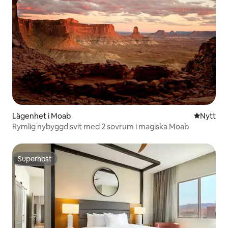
Lägenhet i Moab
Nytt ställ
Nytt
Rymlig nybyggd svit med 2 sovrum i magiska Moab
Superhost
Superhost