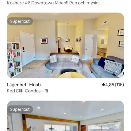
Koshare #6 Downtown Moab!! Ren och mysig
studiolägenhet.
Superhost
Superhost
Lägenhet i Moab
4,85 av 5 i ge
4,85 (116)
Red Cliff Condos – 3i
Superhost
Superhost