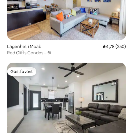
Lägenhet i Moab
4,78 av 5 i ge
4,78 (250)
Red Cliffs Condos – 6i
Gästfavorit
Gästfavorit