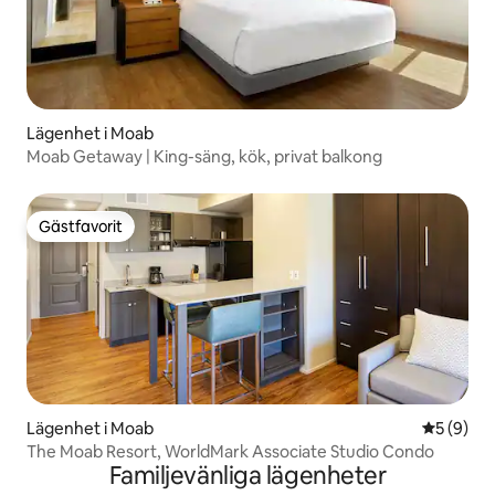
Lägenhet i Moab
Moab Getaway | King-säng, kök, privat balkong
Gästfavorit
Gästfavorit
Lägenhet i Moab
5 av 5 i 
5 (9)
The Moab Resort, WorldMark Associate Studio Condo
Familjevänliga lägenheter