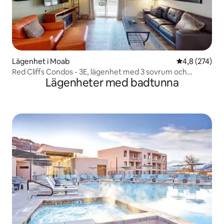
Lägenhet i Moab
4,8 av 5 i ge
4,8 (274)
Red Cliffs Condos - 3E, lägenhet med 3 sovrum och
Lägenheter med badtunna
fantastisk