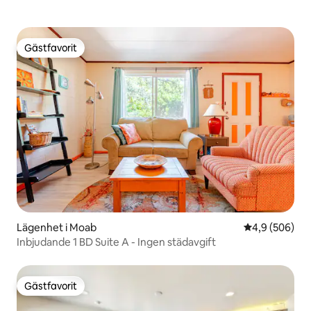
Gästfavorit
Gästfavorit
Lägenhet i Moab
4,9 av 5 i ge
4,9 (506)
Inbjudande 1 BD Suite A - Ingen städavgift
Gästfavorit
Gästfavorit