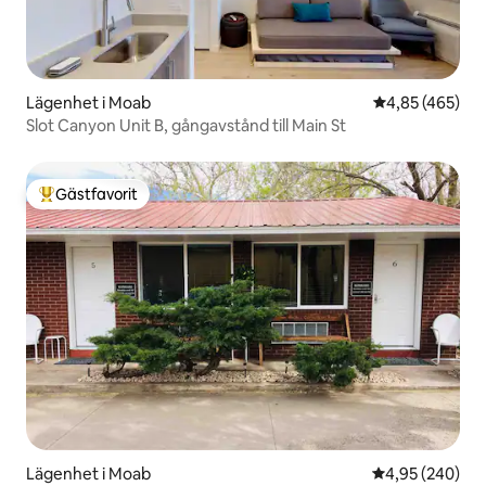
Lägenhet i Moab
4,85 av 5 i ge
4,85 (465)
Slot Canyon Unit B, gångavstånd till Main St
Gästfavorit
Populär gästfavorit
Lägenhet i Moab
4,95 av 5 i ge
4,95 (240)