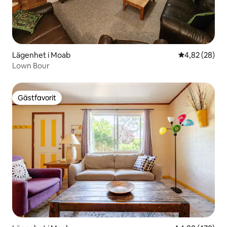
Lägenhet i Moab
4,82 av 5 i g
4,82 (28)
Lown Bour
Gästfavorit
Gästfavorit