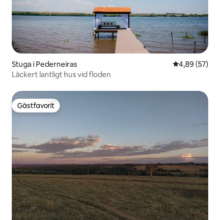
Stuga i Pederneiras
4,89 av 5 i g
4,89 (57)
Läckert lantligt hus vid floden
Gästfavorit
Gästfavorit