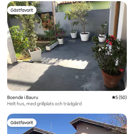
Gästfavorit
Gästfavorit
Boende i Bauru
5 av 5 i g
5 (50)
Helt hus, med grillplats och trädgård
Gästfavorit
Gästfavorit