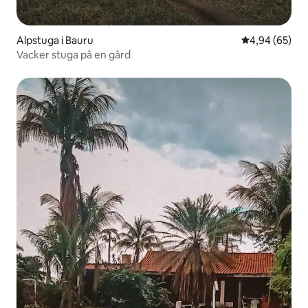
Alpstuga i Bauru
4,94 av 5 i g
4,94 (65)
Vacker stuga på en gård