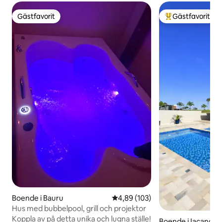
Gästfavorit
Gästfavorit
Gästfavorit
Populär gästfavor
Boende i Bauru
4,89 av 5 i genomsnittligt bety
4,89 (103)
Hus med bubbelpool, grill och projektor
Koppla av på detta unika och lugna ställe!
Boende i Iacanga