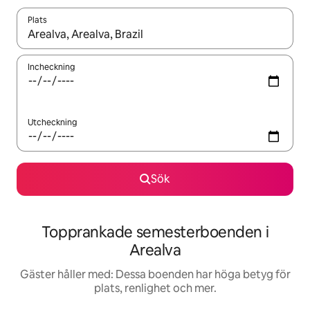
Plats
När resultaten är tillgängliga kan du navigera med upp- och ned
Incheckning
Utcheckning
Sök
Topprankade semesterboenden i
Arealva
Gäster håller med: Dessa boenden har höga betyg för
plats, renlighet och mer.