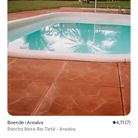
Boende i Arealva
4,71 av 5 i
4,71 (7)
Rancho Beira-Rio Tietê - Arealva