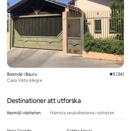
Boende i Bauru
5 av 5 i g
5 (34)
Casa Vista Alegre
Destinationer att utforska
Resmål i närheten
Främsta sevärdheterna i närheten
Praia Grande
Caldas Novas