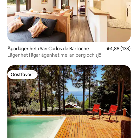
Ägarlägenhet i San Carlos de Bariloche
4,88 av 5 i ge
4,88 (138)
Lägenhet i ägarlägenhet mellan berg och sjö
Gästfavorit
Gästfavorit