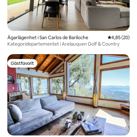
Ägarlägenhet i San Carlos de Bariloche
4,85 av 5 i g
4,85 (20)
Kategoridepartementet i Arelauquen Golf & Country
Gästfavorit
Gästfavorit