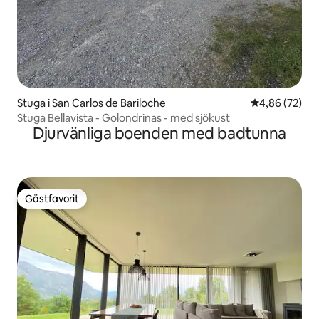
Stuga i San Carlos de Bariloche
4,86 av 5 i g
4,86 (72)
Stuga Bellavista - Golondrinas - med sjökust
Djurvänliga boenden med badtunna
Gästfavorit
Gästfavorit