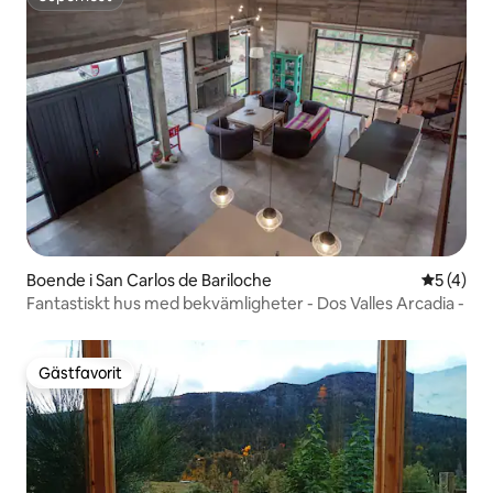
Superhost
Boende i San Carlos de Bariloche
5 av 5 i 
5 (4)
Fantastiskt hus med bekvämligheter - Dos Valles Arcadia -
Gästfavorit
Gästfavorit