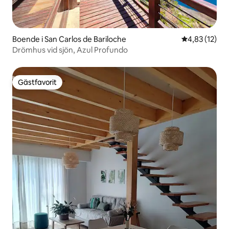
Boende i San Carlos de Bariloche
4,83 av 5 i g
4,83 (12)
Drömhus vid sjön, Azul Profundo
Gästfavorit
Gästfavorit