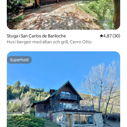
Stuga i San Carlos de Bariloche
4,87 av 5 i g
4,87 (30)
Hus i bergen med altan och grill, Cerro Otto
Superhost
Superhost