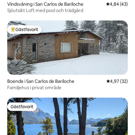
Vindsvåning i San Carlos de Bariloche
4,84 av 5 i g
4,84 (43)
Sjöutsikt Loft med pool och trädgård
Gästfavorit
Populär gästfavorit
Boende i San Carlos de Bariloche
4,97 av 5 i g
4,97 (32)
Familjehus i privat område
Gästfavorit
Gästfavorit