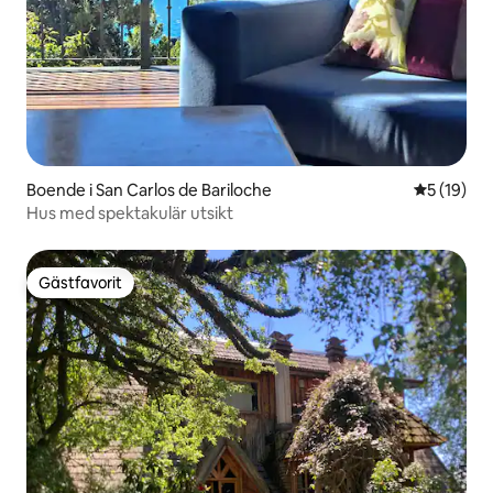
Boende i San Carlos de Bariloche
5 av 5 i g
5 (19)
Hus med spektakulär utsikt
Gästfavorit
Gästfavorit