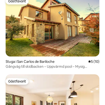
Gästfavorit
Gästfavorit
Stuga i San Carlos de Bariloche
5 av 5 i g
5 (10)
Gångväg till skidbacken – Uppvärmd pool – Mysig
fjällstuga, grill
Gästfavorit
Gästfavorit