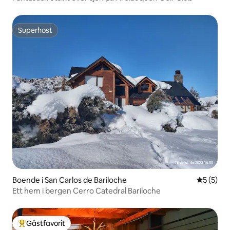
Superhost
Superhost
Boende i San Carlos de Bariloche
5 av 5 i 
5 (5)
Ett hem i bergen Cerro Catedral Bariloche
Gästfavorit
Populär gästfavorit