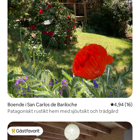
Boende i San Carlos de Bariloche
4,94 av 5 i g
4,94 (16)
Patagoniskt rustikt hem med sjöutsikt och trädgård
Gästfavorit
Populär gästfavorit