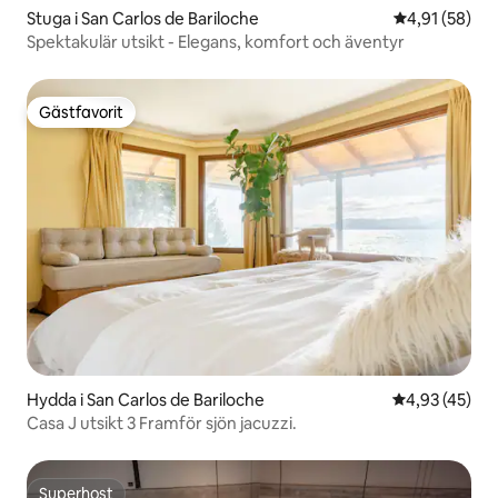
Stuga i San Carlos de Bariloche
4,91 av 5 i g
4,91 (58)
Spektakulär utsikt - Elegans, komfort och äventyr
Gästfavorit
Gästfavorit
Hydda i San Carlos de Bariloche
4,93 av 5 i g
4,93 (45)
Casa J utsikt 3 Framför sjön jacuzzi.
Superhost