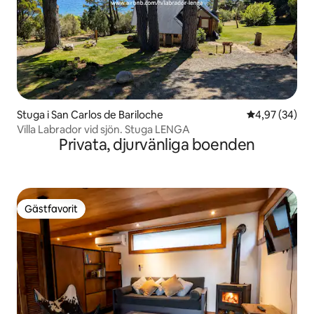
Stuga i San Carlos de Bariloche
4,97 av 5 i g
4,97 (34)
Villa Labrador vid sjön. Stuga LENGA
Privata, djurvänliga boenden
Gästfavorit
Gästfavorit