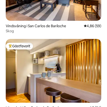
Vindsvåning i San Carlos de Bariloche
4,86 av 5 i g
4,86 (59)
Skog
Gästfavorit
Populär gästfavorit