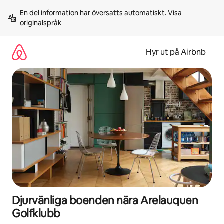
Hoppa
En del information har översatts automatiskt. 
Visa 
till
originalspråk
innehåll
Hyr ut på Airbnb
Djurvänliga boenden nära Arelauquen
Golfklubb