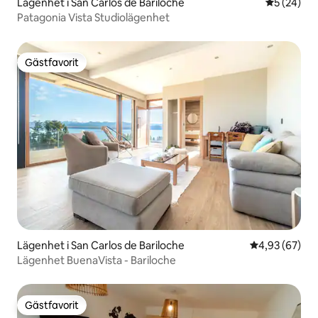
Lägenhet i San Carlos de Bariloche
5 av 5 i g
5 (24)
Patagonia Vista Studiolägenhet
Gästfavorit
Gästfavorit
Lägenhet i San Carlos de Bariloche
4,93 av 5 i g
4,93 (67)
Lägenhet BuenaVista - Bariloche
Gästfavorit
Gästfavorit