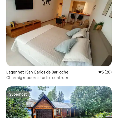
Lägenhet i San Carlos de Bariloche
5 av 5 i g
5 (20)
Charmig modern studio i centrum
Superhost
Superhost