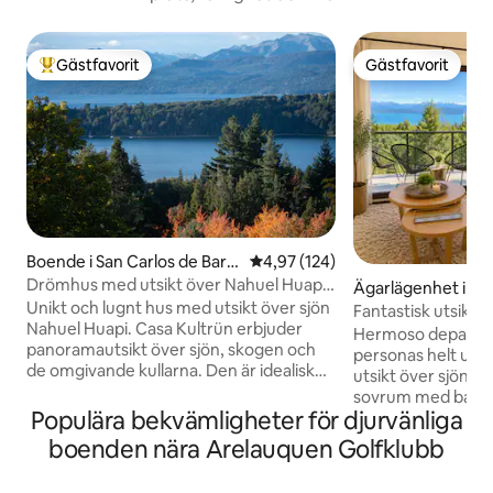
Gästfavorit
Gästfavorit
Populär gästfavorit
Gästfavorit
Boende i San Carlos de Baril
4,97 av 5 i genomsnittligt bet
4,97 (124)
oche
Drömhus med utsikt över Nahuel Huapi-
Ägarlägenhet i San
sjön
Unikt och lugnt hus med utsikt över sjön
e Bariloche
Fantastisk utsikt 
Nahuel Huapi. Casa Kultrün erbjuder
personer pool
Hermoso departa
panoramautsikt över sjön, skogen och
personas helt utr
de omgivande kullarna. Den är idealisk
utsikt över sjön N
för avkoppling i naturen — den är fullt
sovrum med badr
utrustad och har höghastighetsinternet.
Populära bekvämligheter för djurvänliga
dubbelsäng med ut
Det ligger på Chico Circuit, 18 kilometer
Kök, vardagsrum, b
boenden nära Arelauquen Golfklubb
från centrum av Bariloche, 20 kilometer
Smart TV, tvättma
från Cerro Catedral och några minuter
Dolce och filterka