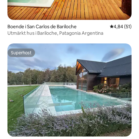
Boende i San Carlos de Bariloche
4,84 av 5 i g
4,84 (51)
Utmärkt hus i Bariloche, Patagonia Argentina
Superhost
Superhost