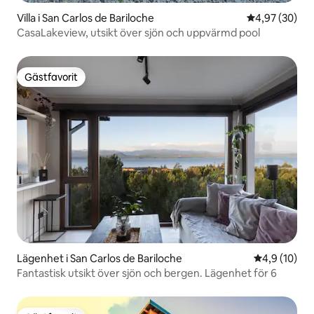
Villa i San Carlos de Bariloche
4,97 av 5 i g
4,97 (30)
CasaLakeview, utsikt över sjön och uppvärmd pool
Gästfavorit
Gästfavorit
Lägenhet i San Carlos de Bariloche
4,9 av 5 i g
4,9 (10)
Fantastisk utsikt över sjön och bergen. Lägenhet för 6