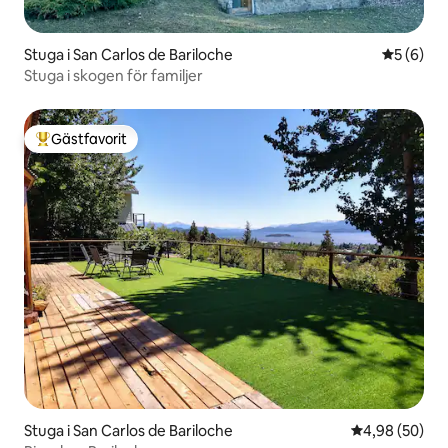
Stuga i San Carlos de Bariloche
5 av 5 i 
5 (6)
Stuga i skogen för familjer
Gästfavorit
Populär gästfavorit
Stuga i San Carlos de Bariloche
4,98 av 5 i g
4,98 (50)