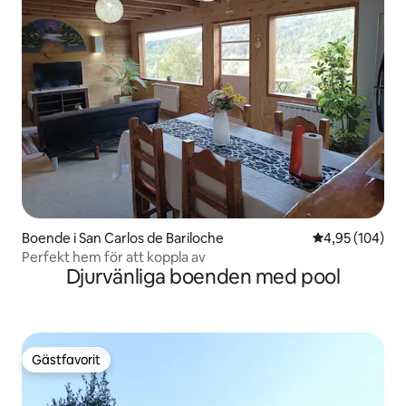
Boende i San Carlos de Bariloche
4,95 av 5 i ge
4,95 (104)
Perfekt hem för att koppla av
Djurvänliga boenden med pool
Gästfavorit
Gästfavorit