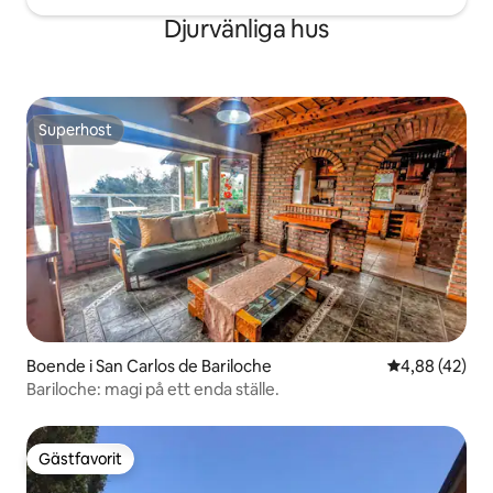
Djurvänliga hus
Superhost
Superhost
Boende i San Carlos de Bariloche
4,88 av 5 i g
4,88 (42)
Bariloche: magi på ett enda ställe.
Gästfavorit
Gästfavorit