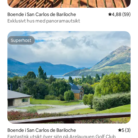
Boende i San Carlos de Bariloche
4,88 av 5 i g
4,88 (59)
Exklusivt hus med panoramautsikt
Superhost
Superhost
Boende i San Carlos de Bariloche
5 av 5 i 
5 (3)
Fantastisk utsikt över sjön på Arelauquen Golf Club