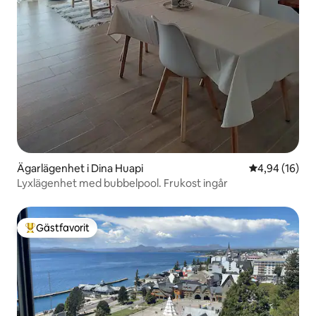
Ägarlägenhet i Dina Huapi
4,94 av 5 i g
4,94 (16)
Lyxlägenhet med bubbelpool. Frukost ingår
Gästfavorit
Populär gästfavorit