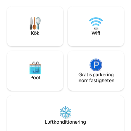
från stigar och nedfarter från
parkering. Privat
paradisiska stränder. Det ligger nära
tillgång, Av. Busti
starkt rekommenderade restauranger
nästan Av. Pioneros.
och 10 minuter från en
omgiven av naturen
shoppingpromenad.
att vila och njuta 
Kök
Wifi
Gratis parkering
Pool
inom fastigheten
Luftkonditionering