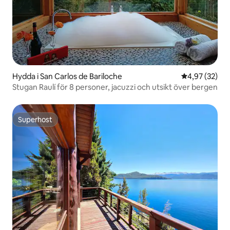
Hydda i San Carlos de Bariloche
4,97 av 5 i g
4,97 (32)
Stugan Raulí för 8 personer, jacuzzi och utsikt över bergen
Superhost
Superhost