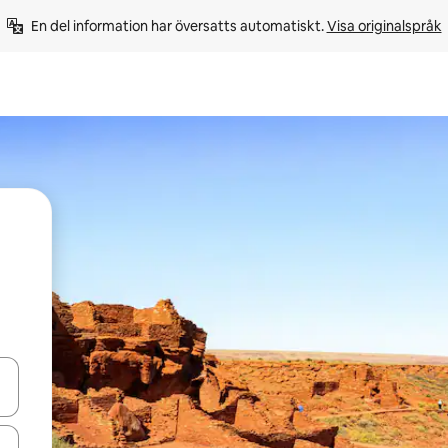
En del information har översatts automatiskt. 
Visa originalspråk
d upp- och nedåtpilarna eller utforska genom att trycka eller svepa.