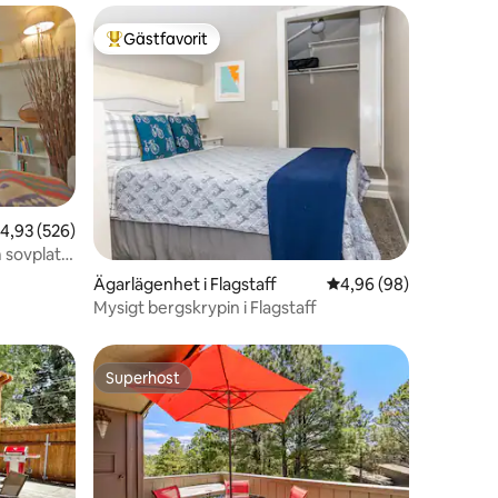
Gästfavorit
Populär gästfavorit
,93 av 5 i genomsnittligt betyg, 526 omdömen
4,93 (526)
en
 sovplats
Ägarlägenhet i Flagstaff
4,96 av 5 i genomsnit
4,96 (98)
Mysigt bergskrypin i Flagstaff
Superhost
Superhost