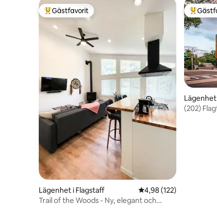
Gästfavorit
Gästf
Populär gästfavorit
Populär 
Lägenhet i
(202) Fla
AC W/Ho
Lägenhet i Flagstaff
4,98 av 5 i genomsnitt
4,98 (122)
Trail of the Woods - Ny, elegant och
mysig lägenhet