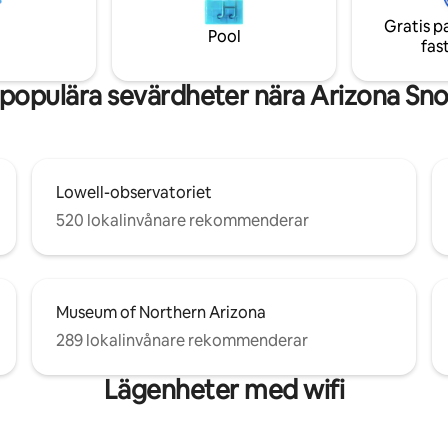
 Peaks och erbjuder fantastisk
steg från den nationella skogen
Gratis p
r bakre uteplats har ett
inte denna pärla. Ägarens hus f
Pool
fas
l och inga stadsljus.
plats.
populära sevärdheter nära Arizona S
Lowell-observatoriet
520 lokalinvånare rekommenderar
Museum of Northern Arizona
289 lokalinvånare rekommenderar
Lägenheter med wifi