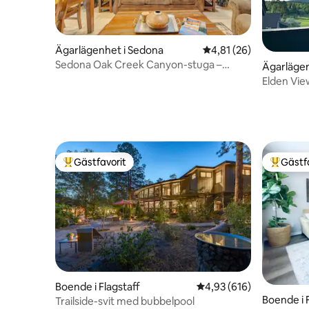
Ägarlägenhet i Sedona
4,81 av 5 i genomsnit
4,81 (26)
Sedona Oak Creek Canyon-stuga –
Ägarlägen
Tillflyktsort med 2 sovrum
Elden View
Gästfavorit
Gästf
Populär gästfavorit
Populär 
Boende i Flagstaff
4,93 av 5 i genomsnitt
4,93 (616)
Boende i 
Trailside-svit med bubbelpool