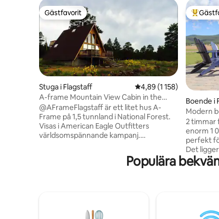
Gästfavorit
Gästf
Gästfavorit
Populär 
Stuga i Flagstaff
4,89 av 5 i genomsnittli
4,89 (1 158)
A-frame Mountain View Cabin in the
Boende i 
National Forest
@AFrameFlagstaff är ett litet hus A-
Modern b
Frame på 1,5 tunnland i National Forest.
laddning f
2 timmar 
Visas i American Eagle Outfitters
enorm 1 0
världsomspännande kampanj.
perfekt fö
Hundvänligt. Luftkonditionering. Episk
Det ligger
glamping och stjärnskådning. 10 minuter
Populära bekvä
en mycket
till historiska centrum/Route 66. 15
flaggan. V
minuter till Walnut Canyon, Sunset
Snowbowl-
Crater, Wupatki National Parks, NAU, AZ
till trafik
Snowbowl. 30 minuter till Meteor Crater
och 1 tim
och Sedona. 90 minuter till GRAND
uteplatse
CANYON, Horseshoe Bend, Antelope
gaseldgro
Canyon och Petrified Forest. 2,5 timmar