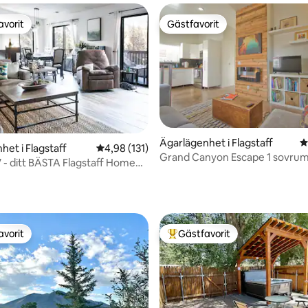
avorit
Gästfavorit
gästfavorit
Gästfavorit
Ägarlägenhet i Flagstaff
4
ligt betyg, 146 omdömen
het i Flagstaff
4,98 av 5 i genomsnittligt betyg, 131 omdöm
4,98 (131)
Grand Canyon Escape 1 sovrum
 - ditt BÄSTA Flagstaff Home
för 2
om Home
avorit
Gästfavorit
gästfavorit
Populär gästfavorit