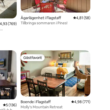
Ägarlägenhet i Flagstaff
4,81 av 5 i genomsnit
4,81 (58)
Tillbringa sommaren i Pines!
en
,93 av 5 i genomsnittligt betyg, 769 omdömen
4,93 (769)
t
Gästfavorit
Gästfavorit
Boende i Flagstaff
4,98 av 5 i genomsnitt
4,98 (771)
5 av 5 i genomsnittligt betyg, 136 omdömen
5 (136)
en
Molly's Mountain Retreat