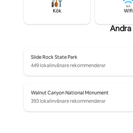
Francisco
till Monument Valley. Vår annons "Tiny
utsikt. Vå
Kök
Wifi
Mountain View Sauna Cabin" i närheten
bubbelpoo
Andra 
Slide Rock State Park
449 lokalinvånare rekommenderar
Walnut Canyon National Monument
393 lokalinvånare rekommenderar