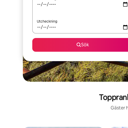
Utcheckning
Sök
Toppran
Gäster h