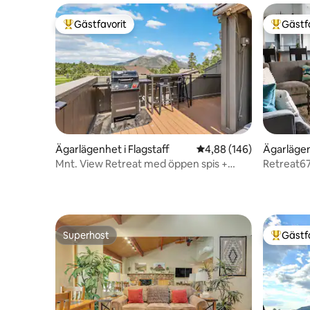
Gästfavorit
Gästf
Populär gästfavorit
Populär 
Ägarlägenhet i Flagstaff
4,88 av 5 i genomsnitt
4,88 (146)
Ägarlägen
Mnt. View Retreat med öppen spis +
Retreat67
uteplats | A/C
Away Fr
Superhost
Gästf
Superhost
Populär 