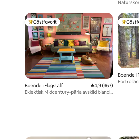
Naturskön
och bubbe
Gästfavorit
Gästf
Populär gästfavorit
Populär 
Boende i 
Förtrolla
Boende i Flagstaff
4,9 av 5 i genomsnitt
4,9 (367)
Flagstaff
Eklektisk Midcentury-pärla avskild bland
tallarna