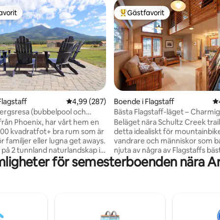
avorit
Gästfavorit
gästfavorit
Populär gästfavorit
gt betyg, 1 158 omdömen
Flagstaff
4,99 av 5 i genomsnittligt betyg, 287 omdöm
4,99 (287)
Boende i Flagstaff
4,
ergsresa (bubbelpool och
Bästa Flagstaff-läget – Charmig
ör elbil)
gäststuga
från Phoenix, har vårt hem en
Beläget nära Schultz Creek trai
00 kvadratfot+ bra rum som är
detta idealiskt för mountainbike
r familjer eller lugna get aways.
vandrare och människor som bar
 på 2 tunnland naturlandskap i
njuta av några av Flagstaffs bäs
mligheter för semesterboenden nära A
 lugn del av nordvästra
Det är en kort bilresa till Snow
årt boende ligger 1 minut till
ändå är centrum bara 3 miles b
ingången (in på motsatt väg
buss, bil eller cykelväg. Mysig, l
), 10 minuter till centrala Flagstaff
exklusiv gäststuga med gyllene
me till Grand Canyon. Den stora
strömmar in. Till råga på allt li
n på framsidan har en
Canyon bara 70 miles uppför 
p som vetter mot San
du vill vara nära staden och än