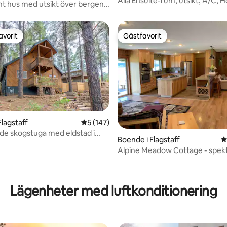
Alla Ensuite-rum, utsikt, A/C, 
t hus med utsikt över bergen
Snowbowl
lpool!
avorit
Gästfavorit
gästfavorit
Gästfavorit
Flagstaff
5 av 5 i genomsnittligt betyg, 147 omdöm
5 (147)
nde skogstuga med eldstad i
ligt betyg, 367 omdömen
Boende i Flagstaff
4
Alpine Meadow Cottage - spek
bergsutsikt!
Lägenheter med luftkonditionering