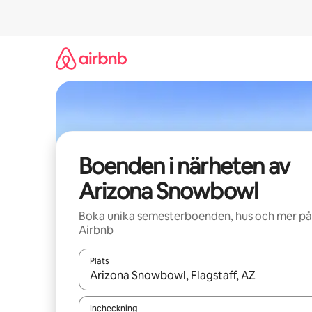
Hoppa
till
innehåll
Boenden i närheten av
Arizona Snowbowl
Boka unika semesterboenden, hus och mer på
Airbnb
Plats
När resultaten är tillgängliga kan du navigera me
Incheckning