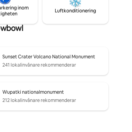
, missa
utforskar Grand Canyon börjar
arkering inom
inns på
oförglömliga minnen här. Boka din
Luftkonditionering
tigheten
tillflyktsort i bergen idag!
nowbowl
Sunset Crater Volcano National Monument
241 lokalinvånare rekommenderar
Wupatki nationalmonument
212 lokalinvånare rekommenderar