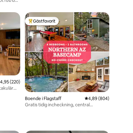
HotTub by
Gästfavorit
Populär gästfavorit
en
,95 av 5 i genomsnittligt betyg, 220 omdömen
4,95 (220)
takulär
Boende i Flagstaff
4,89 av 5 i genomsnitt
4,89 (804)
Gratis tidig incheckning, central
luftkonditionering, bubbelpool, arkad!