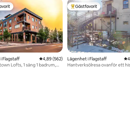
avorit
Gästfavorit
gästfavorit
Populär gästfavorit
 Flagstaff
4,89 av 5 i genomsnittligt betyg, 562 omdöm
4,89 (562)
Lägenhet i Flagstaff
4,
4
gtown Lofts, 1 säng 1 badrum,
Hantverksölresa ovanför ett his
tTub
bryggeri
ligt betyg, 122 omdömen