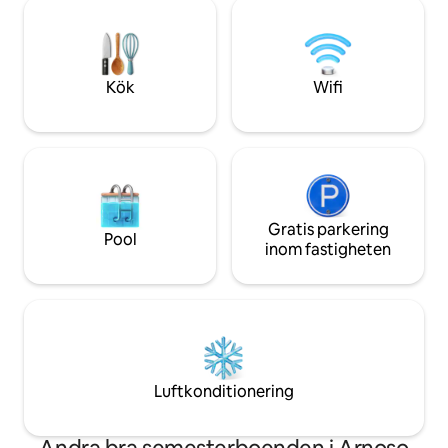
bekvämligheter som luftkonditionering i
som vill skapa vac
hela huset och höghastighets-WIFI.
Upplev poesin i Amarante bara några
steg från de viktigaste attraktionerna.
Kök
Wifi
Gratis parkering
Pool
inom fastigheten
Luftkonditionering