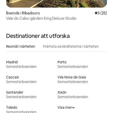
Boende i Ribadouro
5 av 5 i g
5 (25)
Vale do Cabo-gården King Deluxe Studio
Destinationer att utforska
Resmål i närheten
Främsta sevärdheterna i närheten
Madrid
Porto
Semesterboenden
Semesterboenden
Cascais
Vila Nova de Gaia
Semesterboenden
Semesterboenden
Santander
Xixón
Semesterboenden
Semesterboenden
Toledo
Visa mer
Semesterboenden