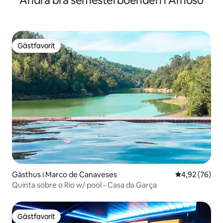
Andra bra semesterboenden i Arnoso
Gästfavorit
Gästfavorit
Gästhus i Marco de Canaveses
4,92 av 5 i g
4,92 (76)
Quinta sobre o Rio w/ pool - Casa da Garça
Gästfavorit
Gästfavorit