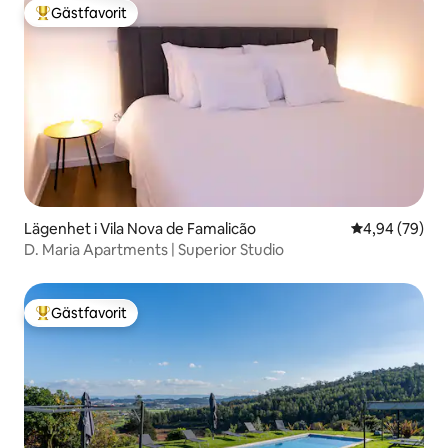
Gästfavorit
Populär gästfavorit
Lägenhet i Vila Nova de Famalicão
4,94 av 5 i g
4,94 (79)
D. Maria Apartments | Superior Studio
Gästfavorit
Populär gästfavorit