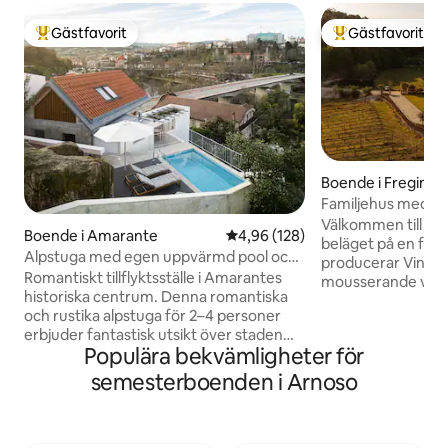
Gästfavorit
Gästfavorit
Populär gästfavorit
Populär gästfavor
Boende i Fregim
Familjehus med 4 
vingårdarna
Välkommen till di
Boende i Amarante
4,96 av 5 i genomsnittligt bety
4,96 (128)
beläget på en fam
Alpstuga med egen uppvärmd pool och
producerar Vinho
utsikt över floden
Romantiskt tillflyktsställe i Amarantes
mousserande vin. 
historiska centrum. Denna romantiska
lugn, ro och tradit
och rustika alpstuga för 2–4 personer
från Amarantes hi
erbjuder fantastisk utsikt över staden
Detta hus har 4 r
Populära bekvämligheter för
och floden, en egen pool som är
egna badrum, fler
uppvärmd till 30 grader året runt, ett
modern design och,
semesterboenden i Arnoso
badkar och en mysig atmosfär med
fantastisk miljö m
öppen spis för svalare dagar. Det är
med en egen damm.
perfekt för ett pars semester, med
stora familjer ell