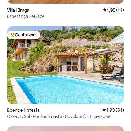
Villa i Braga
4,95 av 5 i g
4,95 (44)
Esperança Terrace
Gästfavorit
Populär gästfavorit
Boende i Infesta
4,98 av 5 i g
4,98 (64)
Casa do Sol · Pool och bastu · Sovplats för 6 personer