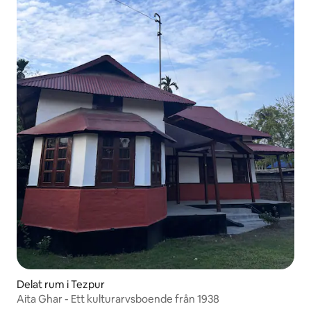
Delat rum i Tezpur
Aita Ghar - Ett kulturarvsboende från 1938