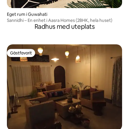
Eget rum i Guwahati
Sannidhi – En enhet i Aasra Homes (2BHK, hela huset)
Radhus med uteplats
Gästfavorit
Gästfavorit