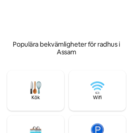
terrassen. Säker
tillgänglig för 200 per användning.
för både fyrahjulin
Perfekt för par ell
ett barn. Håll ko
höghastighets WiF
bekvämlighet i de
vistelse av oss
Populära bekvämligheter för radhus i
Assam
Kök
Wifi