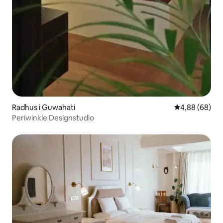
Radhus i Guwahati
4,88 av 5 i g
4,88 (68)
Periwinkle Designstudio