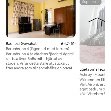
Superhost
Superhost
Radhus i Guwahati
4,7 av 5 i genomsnittligt be
4,7 (61)
Baruahs Inn 4 (lägenhet med terrass)
Baruahs Inn 4 är värdens fjärde tillägg till
sin lista över BnBs mitt i hjärtat av
staden. Vi får detta ställe att sticka ut
från andra som tillhandahåller en privat
Eget rum i Tezpur
terrass där du kan grilla och koppla av
Ashroy | Moonligh
med dina vänner eller nära och kära eller
Välkommen till din 
en familj på tre. Vi försöker ge ut de
Vårt Airbnb erbju
grundläggande bekvämligheterna och
eget badrum och et
rena faciliteterna till ett fickvänligt pris.
kök. Vistelsen är 
Utomhusanläggningarna har ett skjul så
så du har gott om 
du behöver inte oroa dig för regnet. Vi
att känna dig som
har en parkeringsplats för en liten bil
fantastiska utsikt
eller cykel. Tvätt eller tvättmaskin