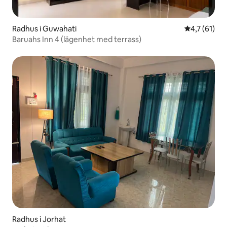
Radhus i Guwahati
4,7 av 5 i 
4,7 (61)
Baruahs Inn 4 (lägenhet med terrass)
Radhus i Jorhat