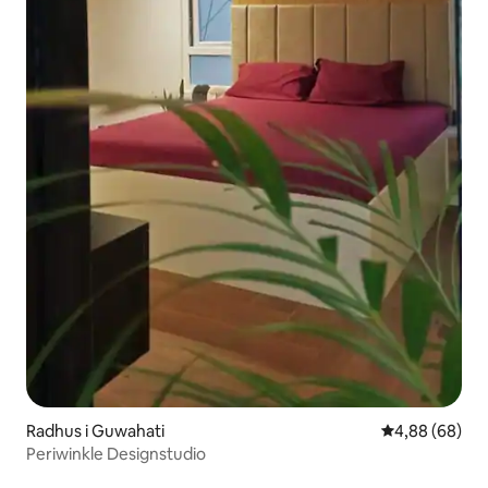
Radhus i Guwahati
4,88 av 5 i g
4,88 (68)
Periwinkle Designstudio