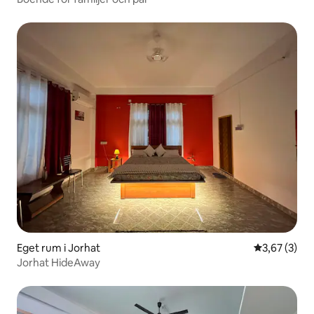
Eget rum i Jorhat
3,67 av 5 i 
3,67 (3)
Jorhat HideAway