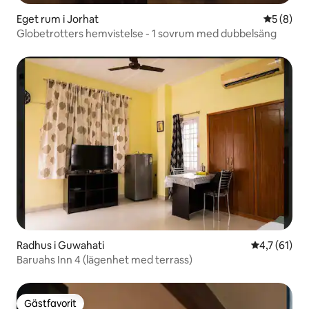
Eget rum i Jorhat
5 av 5 i 
5 (8)
Globetrotters hemvistelse - 1 sovrum med dubbelsäng
Radhus i Guwahati
4,7 av 5 i 
4,7 (61)
Baruahs Inn 4 (lägenhet med terrass)
Gästfavorit