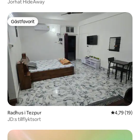
Jorhat HideAway
Gästfavorit
Gästfavorit
Radhus i Tezpur
4,79 av 5 i g
4,79 (19)
JD:s tillflyktsort