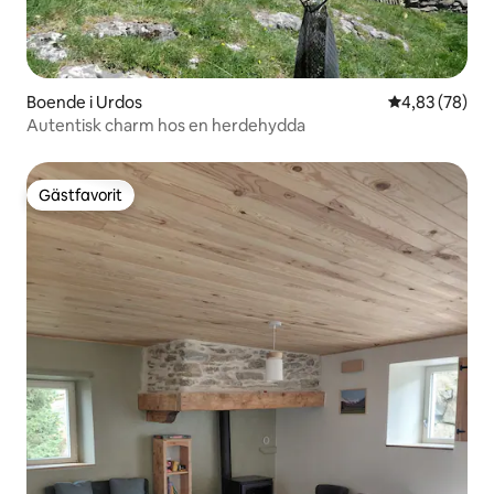
Boende i Urdos
4,83 av 5 i g
4,83 (78)
Autentisk charm hos en herdehydda
Gästfavorit
Gästfavorit