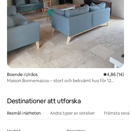
Boende i Urdos
4,86 av 5 i g
4,86 (14)
Maison Bonnemazou – stort och bekvämt hus för 12
personer
Destinationer att utforska
Resmål i närheten
Andra typer av vistelser
Främsta sevär