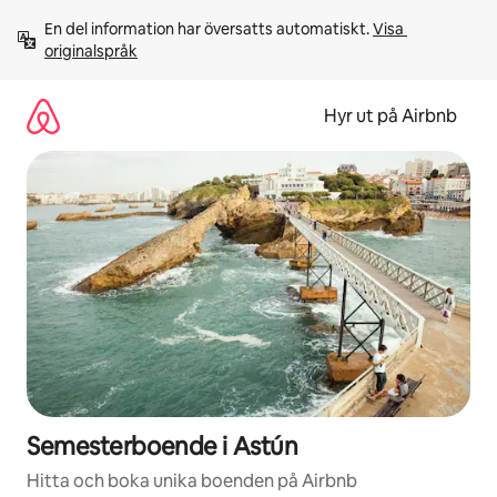
Hoppa
En del information har översatts automatiskt. 
Visa 
till
originalspråk
innehåll
Hyr ut på Airbnb
Semesterboende i Astún
Hitta och boka unika boenden på Airbnb