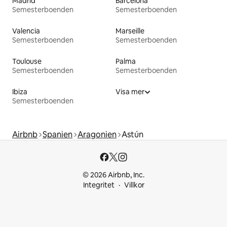
Madrid
Barcelona
Semesterboenden
Semesterboenden
Valencia
Marseille
Semesterboenden
Semesterboenden
Toulouse
Palma
Semesterboenden
Semesterboenden
Ibiza
Visa mer
Semesterboenden
Airbnb
Spanien
Aragonien
Astún
© 2026 Airbnb, Inc.
Integritet
Villkor