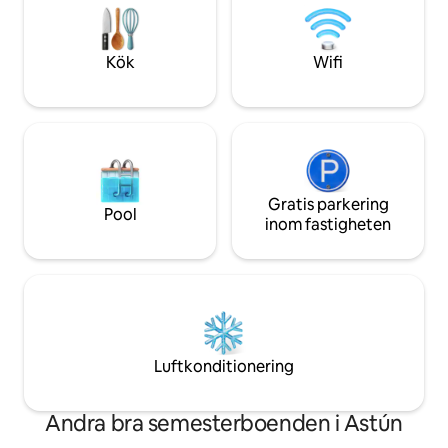
köksredskap, kaffebryggare, brödrost,
har ett utrustat kö
mikrovågsugn, spel ...). Området har en
parkering.
pool och lekplats.
Kök
Wifi
Gratis parkering
Pool
inom fastigheten
Luftkonditionering
Andra bra semesterboenden i Astún