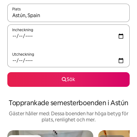
Plats
När resultaten är tillgängliga kan du navigera med upp- och ned
Incheckning
Utcheckning
Sök
Topprankade semesterboenden i Astún
Gäster håller med: Dessa boenden har höga betyg för
plats, renlighet och mer.