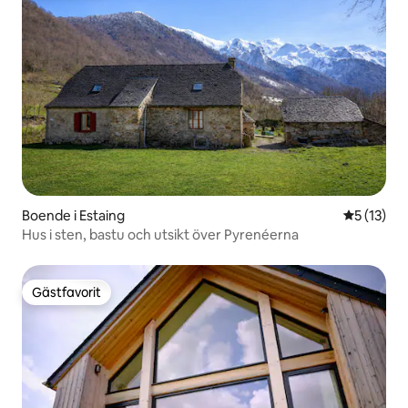
Boende i Estaing
5 av 5 i g
5 (13)
Hus i sten, bastu och utsikt över Pyrenéerna
Gästfavorit
Gästfavorit