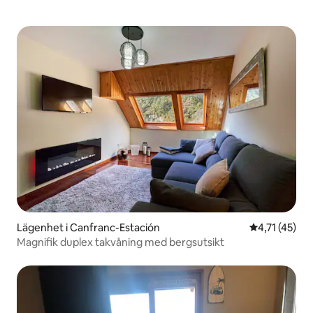
Lägenhet i Canfranc-Estación
4,71 av 5 i 
4,71 (45)
Magnifik duplex takvåning med bergsutsikt