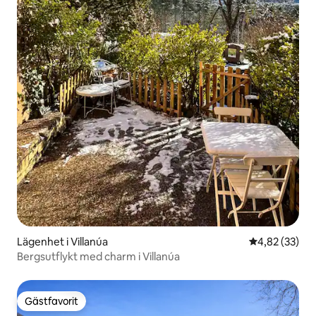
Lägenhet i Villanúa
4,82 av 5 i g
4,82 (33)
Bergsutflykt med charm i Villanúa
Gästfavorit
Gästfavorit