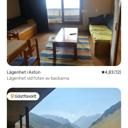
Lägenhet i Astún
4,83 av 5 i g
4,83 (12)
Lägenhet vid foten av backarna
Gästfavorit
Populär gästfavorit