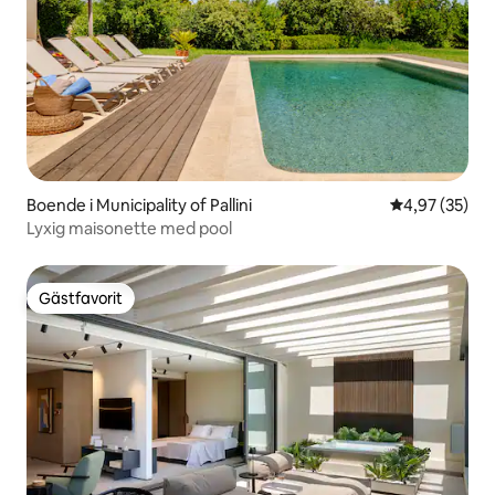
Boende i Municipality of Pallini
4,97 av 5 i g
4,97 (35)
Lyxig maisonette med pool
Gästfavorit
Gästfavorit