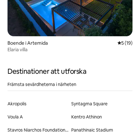
Boende i Artemida
5 av 5 i g
5 (19)
Εlaria villa
Destinationer att utforska
Främsta sevärdheterna i närheten
Akropolis
Syntagma Square
Voula A
Kentro Athinon
Stavros Niarchos Foundation Cultural Center
Panathinaic Stadium