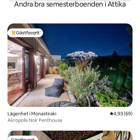
Andra bra semesterboenden i Attika
Gästfavorit
Populär gästfavorit
Lägenhet i Monastiraki
4,93 av 5 i g
4,93 (69)
Akropolis Noir Penthouse
Gästfavorit