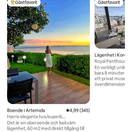
Gästfavorit
Gästfavorit
Populär gästfavorit
Gästfavorit
Lägenhet i Koropi
Royal Penthouse • 
från flygplatsen
En verkligt unik tak
bara 8 minuter frå
ett privat museum 
överdimensionera
en stor privat terra
taket för panoram
flygplansspaning. P
med gott om utry
Boende i Artemida
4,99 av 5 i genomsnittligt bety
4,99 (345)
som du inte hittar
Harris eleganta hus/superb
området. Glasdör
havsutsikt/nära flygplatsen
Det är en oberoende och bekväm
utrymmet med natu
lägenhet, 60 m2 med direkt tillgång till
in den öppna himle