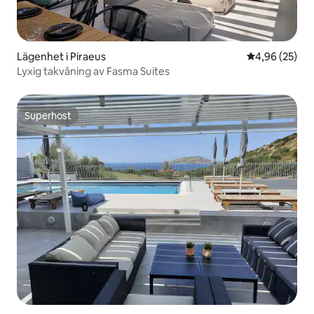
Lägenhet i Piraeus
4,96 av 5 i g
4,96 (25)
Lyxig takvåning av Fasma Suites
Superhost
Superhost