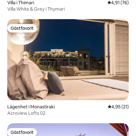
Villa i Thimari
4,91 av 5 i g
4,91 (76)
Villa White & Grey i Thymari
Gästfavorit
Gästfavorit
Lägenhet i Monastiraki
4,95 av 5 i g
4,95 (21)
Acroview Lofts 02
Gästfavorit
Gästfavorit