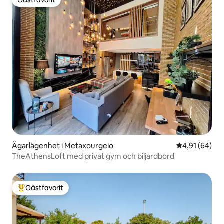
Gästfavorit
Ägarlägenhet i Metaxourgeio
4,91 av 5 i g
4,91 (64)
TheAthensLoft med privat gym och biljardbord
Gästfavorit
Populär gästfavorit