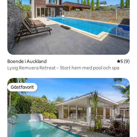
Boende i Auckland
5 av 5 i 
5 (9)
Lyxig Remuera Retreat – Stort hem med pool och spa
Gästfavorit
Gästfavorit