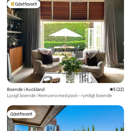
Gästfavorit
Populär gästfavorit
Boende i Auckland
5 av 5 i g
5 (22)
Lyxigt boende i Remuera med pool – rymligt boende
Gästfavorit
Gästfavorit