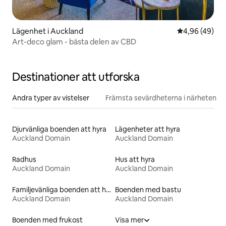
Lägenhet i Auckland
4,96 av 5 i g
4,96 (49)
Art-deco glam - bästa delen av CBD
Destinationer att utforska
Andra typer av vistelser
Främsta sevärdheterna i närheten
Djurvänliga boenden att hyra
Lägenheter att hyra
Auckland Domain
Auckland Domain
Radhus
Hus att hyra
Auckland Domain
Auckland Domain
Familjevänliga boenden att hyra
Boenden med bastu
Auckland Domain
Auckland Domain
Boenden med frukost
Visa mer