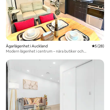
Ägarlägenhet i Auckland
5 av 5 i g
5 (28)
Modern lägenhet i centrum – nära butiker och
restauranger