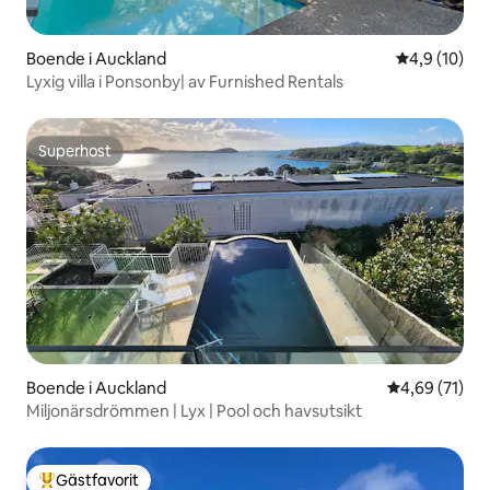
Boende i Auckland
4,9 av 5 i g
4,9 (10)
Lyxig villa i Ponsonby| av Furnished Rentals
Superhost
Superhost
Boende i Auckland
4,69 av 5 i g
4,69 (71)
Miljonärsdrömmen | Lyx | Pool och havsutsikt
Gästfavorit
Populär gästfavorit