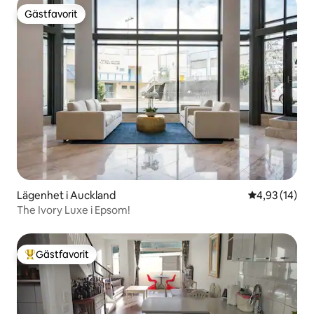
Gästfavorit
Gästfavorit
Lägenhet i Auckland
4,93 av 5 i g
4,93 (14)
The Ivory Luxe i Epsom!
Gästfavorit
Populär gästfavorit