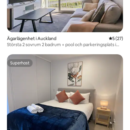
Ägarlägenhet i Auckland
5 av 5 i g
5 (27)
Största 2 sovrum 2 badrum + pool och parkeringsplats i
kvarter
Superhost
Superhost