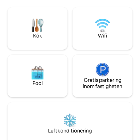
varm pool och gym Bagageförvaring
maximalt solsken. Gör dig hemmastadd
efter överenskommelse Omdömen
med ett fullt utru
berättar för dig. Boka nu.
tvättstuga, obegrä
luftkonditionering
utanför dörren. En enkel promenad till
Skytower, färja, tå
Kök
Wifi
bar & restaurang.
Gratis parkering
Pool
inom fastigheten
Luftkonditionering