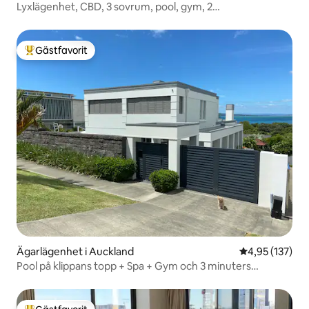
Lyxlägenhet, CBD, 3 sovrum, pool, gym, 2
parkeringsplatser
Gästfavorit
Populär gästfavorit
Ägarlägenhet i Auckland
4,95 av 5 i ge
4,95 (137)
Pool på klippans topp + Spa + Gym och 3 minuters
promenad till strand och butiker