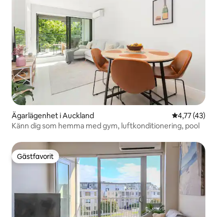
Ägarlägenhet i Auckland
4,77 av 5 i g
4,77 (43)
Känn dig som hemma med gym, luftkonditionering, pool
Gästfavorit
Gästfavorit