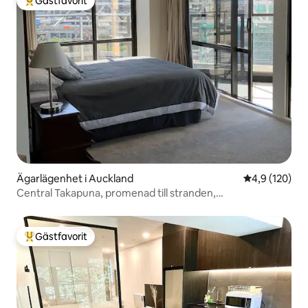
Gästfavorit
Populär gästfavorit
Ägarlägenhet i Auckland
4,9 av 5 i ge
4,9 (120)
Central Takapuna, promenad till stranden,
kaféer,restauranger
Gästfavorit
Populär gästfavorit