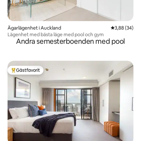
Ägarlägenhet i Auckland
3,88 av 5 i g
3,88 (34)
Lägenhet med bästa läge med pool och gym
Andra semesterboenden med pool
Gästfavorit
Populär gästfavorit