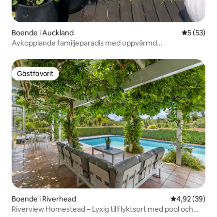
Boende i Auckland
5 av 5 i g
5 (53)
Avkopplande familjeparadis med uppvärmd
utomhuspool*
Gästfavorit
Gästfavorit
Boende i Riverhead
4,92 av 5 i g
4,92 (39)
Riverview Homestead – Lyxig tillflyktsort med pool och