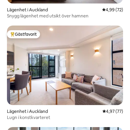
Lägenhet i Auckland
4,99 av 5 i g
4,99 (72)
Snygg lägenhet med utsikt över hamnen
Gästfavorit
Populär gästfavorit
Lägenhet i Auckland
4,97 av 5 i g
4,97 (77)
Lugn i konstkvarteret