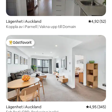
Lägenhet i Auckland
4,92 av 5 i g
4,92 (52)
Koppla av i Parnell | Vakna upp till Domain
Gästfavorit
Populär gästfavorit
Lägenhet i Auckland
4,95 av 5 i ge
4,95 (345)