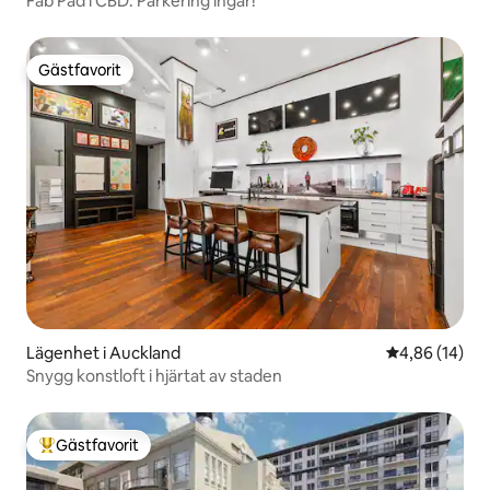
Fab Pad i CBD. Parkering ingår!
Gästfavorit
Gästfavorit
Lägenhet i Auckland
4,86 av 5 i g
4,86 (14)
Snygg konstloft i hjärtat av staden
Gästfavorit
Populär gästfavorit