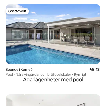
spa
Gästfavorit
Gästfavorit
Boende i Kumeū
5 av 5 i g
5 (13)
Pool • Nära vingårdar och bröllopslokaler • Rymligt
Ägarlägenheter med pool