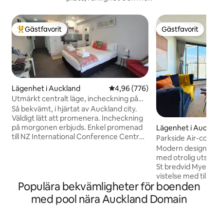
Gästfavorit
Gästfavorit
Populär gästfavorit
Gästfavorit
Lägenhet i Auckland
4,96 av 5 i genomsnittligt bety
4,96 (776)
Utmärkt centralt läge, incheckning på
morgonen
Så bekvämt, i hjärtat av Auckland city.
Väldigt lätt att promenera. Incheckning
på morgonen erbjuds. Enkel promenad
Lägenhet i Auckla
till NZ International Conference Centre,
Parkside Air-con S
Waiheke Ferry, kryssningsfartyg, teatrar,
Pool och gym
Modern designad o
restauranger, kasino. Njut av Aucklands
med otrolig utsik
mångsidiga matscen i butikerna och
St bredvid Myers Park! Njut
restaurangområdena i Viaduct, Wynyard
vistelse med tillgå
Qtr, Britomart och Commercial Bay. Din
Populära bekvämligheter för boenden
inomhusgym och 
"matvärd" kan rekommendera En
dubbelsäng, öppen
med pool nära Auckland Domain
byggnad med blandad användning – njut
och vardagsrum, e
av Adina CityLife Hotels atmosfär med
fönster från golv t