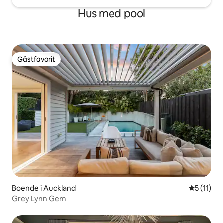
Hus med pool
Gästfavorit
Gästfavorit
Boende i Auckland
5 av 5 i 
5 (11)
Grey Lynn Gem