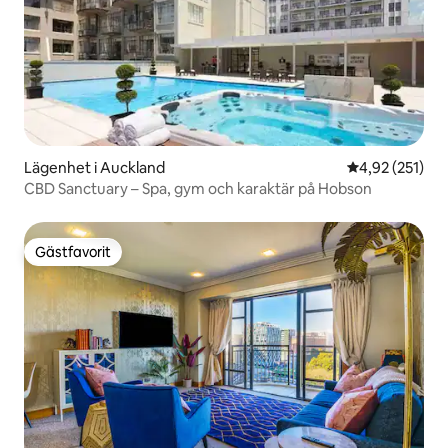
Lägenhet i Auckland
4,92 av 5 i ge
4,92 (251)
CBD Sanctuary – Spa, gym och karaktär på Hobson
Gästfavorit
Gästfavorit