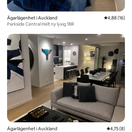
Ägarlägenhet i Auckland
4,88 av 5 i g
4,88 (16)
Parkside Central Helt ny lyxig 1BR
Ägarlägenhet i Auckland
4,75 av 5 i 
4,75 (8)