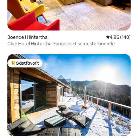
Boende i Hinterthal
4,96 av 5 i ge
4,96 (140)
Club Hotel Hinterthal Fantastiskt semesterboende
Gästfavorit
Populär gästfavorit