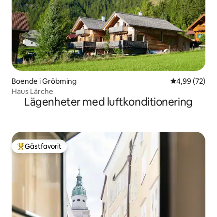
Boende i Gröbming
4,99 av 5 i g
4,99 (72)
Haus Lärche
Lägenheter med luftkonditionering
Gästfavorit
Populär gästfavorit