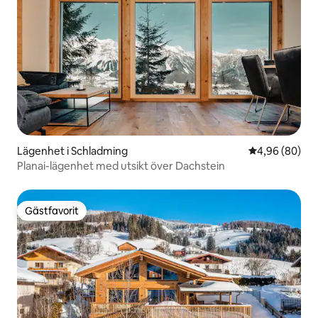
Lägenhet i Schladming
4,96 av 5 i g
4,96 (80)
Planai-lägenhet med utsikt över Dachstein
Gästfavorit
Gästfavorit