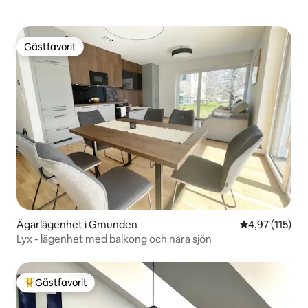
Gästfavorit
Gästfavorit
Ägarlägenhet i Gmunden
4,97 av 5 i ge
4,97 (115)
Lyx - lägenhet med balkong och nära sjön
Gästfavorit
Populär gästfavorit