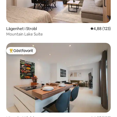
Lägenhet i Strobl
4,88 av 5 i ge
4,88 (123)
Mountain Lake Suite
Gästfavorit
Populär gästfavorit