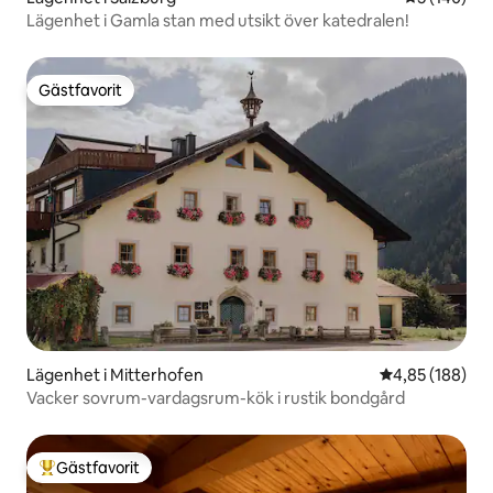
Lägenhet i Gamla stan med utsikt över katedralen!
Gästfavorit
Gästfavorit
Lägenhet i Mitterhofen
4,85 av 5 i ge
4,85 (188)
Vacker sovrum-vardagsrum-kök i rustik bondgård
Gästfavorit
Populär gästfavorit