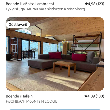
Boende i Laßnitz-Lambrecht
4,98 av 5 i ge
4,98 (123)
Lyxig stuga i Murau nära skidorten Kreischberg
Gästfavorit
Gästfavorit
Boende i Hallein
4,89 av 5 i ge
4,89 (100)
FiSCHBaCH MouNTaiN LODGE