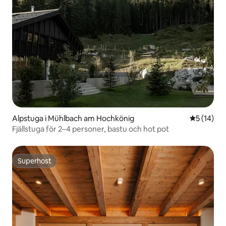
Alpstuga i Mühlbach am Hochkönig
5 av 5 i g
5 (14)
Fjällstuga för 2–4 personer, bastu och hot pot
Superhost
Superhost