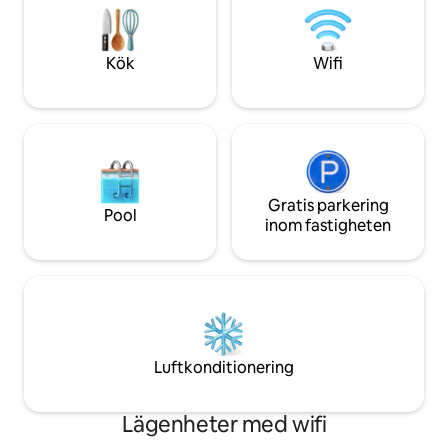
vandringsavstånd (marknadsplats,
shopping, ossuary i den chatholiska
kyrkan). En TV finns.
Kök
Wifi
Gratis parkering
Pool
inom fastigheten
Luftkonditionering
Lägenheter med wifi