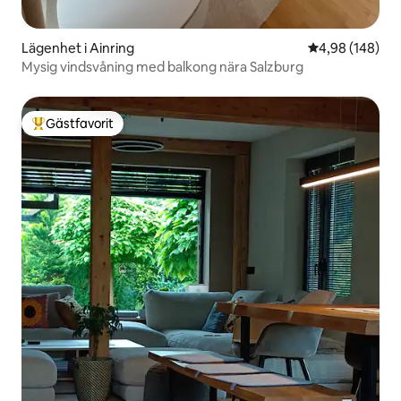
Lägenhet i Ainring
4,98 av 5 i ge
4,98 (148)
Mysig vindsvåning med balkong nära Salzburg
Gästfavorit
Populär gästfavorit