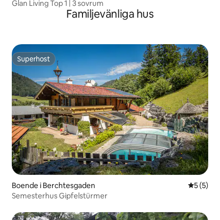
Glan Living Top 1 | 3 sovrum
Familjevänliga hus
Superhost
Superhost
Boende i Berchtesgaden
5 av 5 i 
5 (5)
Semesterhus Gipfelstürmer