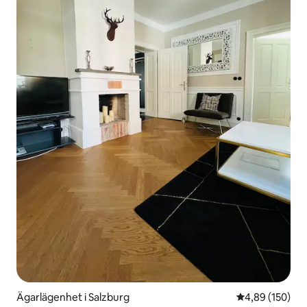
Ägarlägenhet i Salzburg
4,89 av 5 i ge
4,89 (150)