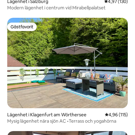
Lägenhet i Salzburg
4,97 av 5 i ge
4,97 (130)
Modern lägenhet i centrum vid Mirabellpalatset
Gästfavorit
Gästfavorit
Lägenhet i Klagenfurt am Wörthersee
4,96 av 5 i ge
4,96 (115)
Mysig lägenhet nära sjön AC •Terrass och yogahörna