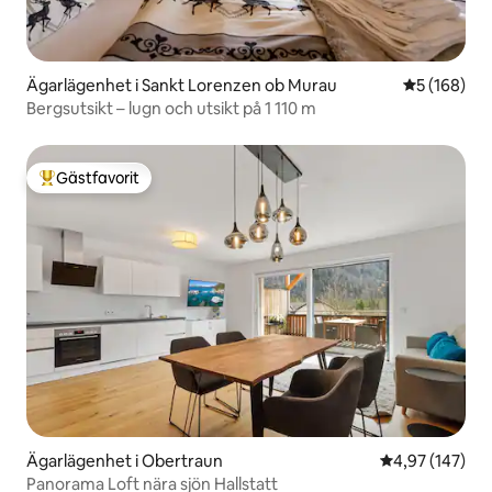
Ägarlägenhet i Sankt Lorenzen ob Murau
5 av 5 i ge
5 (168)
Bergsutsikt – lugn och utsikt på 1 110 m
Gästfavorit
Populär gästfavorit
Ägarlägenhet i Obertraun
4,97 av 5 i ge
4,97 (147)
Panorama Loft nära sjön Hallstatt