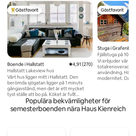
Gästfavorit
Gästfavorit
Populär gästfavorit
Gästfavorit
Stuga i Grafenber
Fjällstuga på 100
södra sluttningen
Vi erbjuder vår cir
Boende i Hallstatt
4,91 av 5 i genomsnittligt bet
4,91 (270)
totalrenoverade s
Hallstatt Lakeview hus
användning. Här m
Vårt hus ligger mitt i Hallstatt. Den
modernitet. Oavs
berömda sjögatan ligger på 1 minuts
eller vinter erbju
gångavstånd, men det är ett mycket
stuga det perfekt
tyst ställe att bo på. Köket är fullt
personer på cirka
Populära bekvämligheter för
utrustat. Altanen är en riktig njutning för
ligger på en solig sluttning.
sommarkvällar med utsikt över den
tillflyktsort ligger
semesterboenden nära Haus Kienreich
tysta sjön. Det finns ett stort sovrum
Gletscherbahn oc
och ytterligare sovrum med 2
för vandring, klätt
enkelsängar (våningssäng). Det finns
skidåkning/vandri
ingen anledning till ett fordon i stan
kanotpaddling och
eftersom allt ligger på gång- eller
de andra boendena 