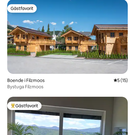
Gästfavorit
Gästfavorit
Boende i Filzmoos
5 av 5 i g
5 (15)
Bystuga Filzmoos
Gästfavorit
Populär gästfavorit