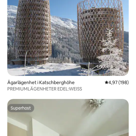
Ägarlägenhet i Katschberghöhe
4,97 av 5 i ge
4,97 (198)
PREMIUMLÄGENHETER EDEL:WEISS
Superhost
Superhost