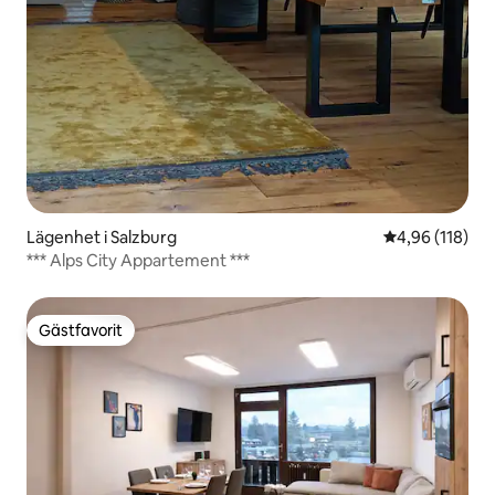
Lägenhet i Salzburg
4,96 av 5 i ge
4,96 (118)
*** Alps City Appartement ***
Gästfavorit
Gästfavorit