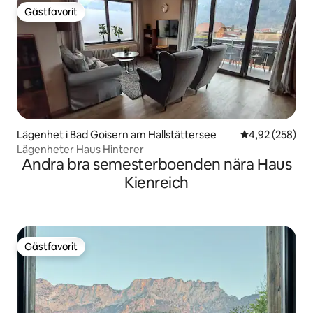
Gästfavorit
Gästfavorit
Lägenhet i Bad Goisern am Hallstättersee
4,92 av 5 i ge
4,92 (258)
Lägenheter Haus Hinterer
Andra bra semesterboenden nära Haus
Kienreich
Gästfavorit
Gästfavorit