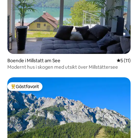
Boende i Millstatt am See
5 av 5 i 
5 (11)
Modernt hus i skogen med utsikt över Millstättersee
Gästfavorit
Populär gästfavorit