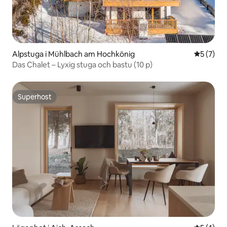
Alpstuga i Mühlbach am Hochkönig
5 av 5 i 
5 (7)
Das Chalet – Lyxig stuga och bastu (10 p)
Superhost
Superhost