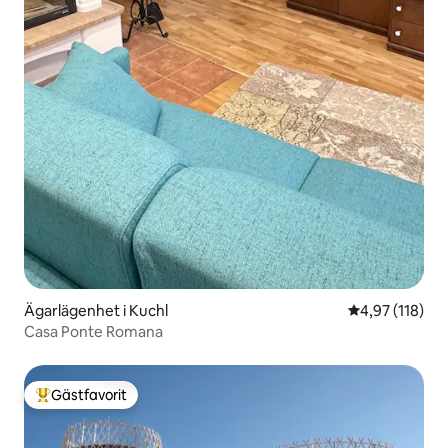
Ägarlägenhet i Kuchl
4,97 av 5 i ge
4,97 (118)
Casa Ponte Romana
Gästfavorit
Populär gästfavorit