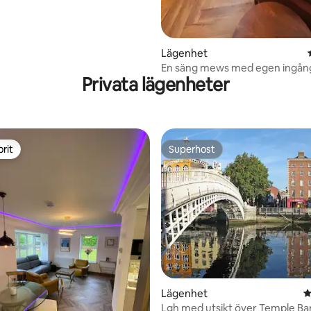
Lägenhet
En säng mews med egen ingån
Privata lägenheter
trädgård.
rit
Superhost
rit
Superhost
ligt betyg, 375 omdömen
Lägenhet
4
Lgh med utsikt över Temple Bar