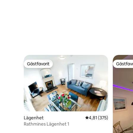
Gästfavorit
Gästfavo
Gästfavorit
Gästfavo
Lägenhet
4,81 av 5 i genomsnitt
4,81 (375)
Rathmines Lägenhet 1