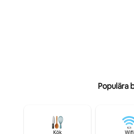
enkelsäng 
mycket lugna bostadsområde, som,
euro/natt
kompletterat med
mörkläggningspersienner kommer att
garantera en god natts sömn.
Populära 
Kök
Wifi