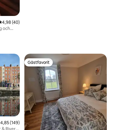
4,98 av 5 i genomsnittligt betyg, 40 omdömen
4,98 (40)
g och
Gästfavorit
Gästfavorit
,85 av 5 i genomsnittligt betyg, 149 omdömen
4,85 (149)
 & River