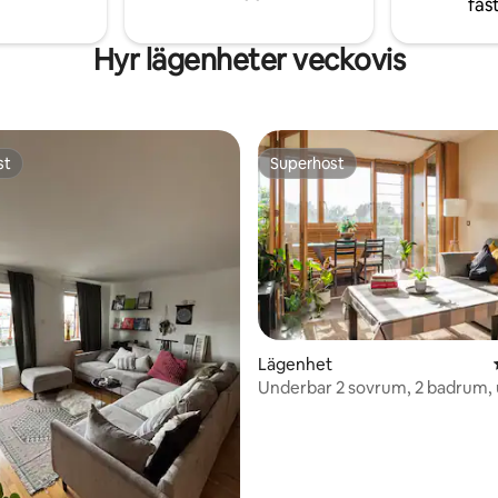
fas
Hyr lägenheter veckovis
st
Superhost
st
Superhost
tligt betyg, 27 omdömen
Lägenhet
Underbar 2 sovrum, 2 badrum, 
över Dublin Bay