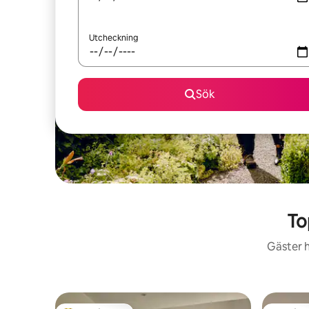
Utcheckning
Sök
To
Gäster h