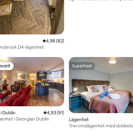
Liffey
4,98 av 5 i genomsnittligt betyg, 82 omdöm
4,98 (82)
nnybrook D4-lägenhet
avorit
Superhost
gästfavorit
Superhost
i Dublin
4,93 av 5 i genomsnittligt betyg, 91 omdöm
4,93 (91)
enhet i Georgian Dublin
Lägenhet
Trerumslägenhet med dubbels
enkelsängar