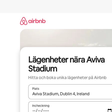
Hoppa
till
innehåll
Lägenheter nära Aviva
Stadium
Hitta och boka unika lägenheter på Airbnb
Plats
När resultaten är tillgängliga kan du navigera me
Incheckning