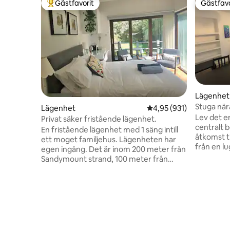
Gästfavorit
Gästfavo
Populär gästfavorit
Gästfavo
Lägenhet
Stuga när
Lägenhet
4,95 av 5 i genomsnitt
4,95 (931)
Lev det en
Privat säker fristående lägenhet.
centralt 
En fristående lägenhet med 1 säng intill
åtkomst ti
ett moget familjehus. Lägenheten har
från en l
egen ingång. Det är inom 200 meter från
stuga. In
Sandymount strand, 100 meter från
miljömäss
Sydney Parade DART station, 10 minuter
isolerad 
från stadens centrum, 5 minuter från
vattenupp
RDS & Aviva, Aircoach 701 stannar vid St
Gratis pa
Vincents Hospital på Merrion Road. Detta
säkert o
stopp är en 12 minuters promenad till
flygplats
rummet. För den trötta resenären
Aircoach-h
kommer du att vara hemma i detta