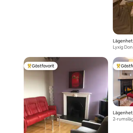
Lägenhet
Lyxig Do
Gästfavorit
Gästf
Populär gästfavorit
Populär 
Lägenhet 
2-rumsläg