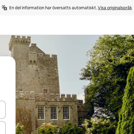
En del information har översatts automatiskt. 
Visa originalspråk
d upp- och nedåtpilarna eller utforska genom att trycka eller svepa.