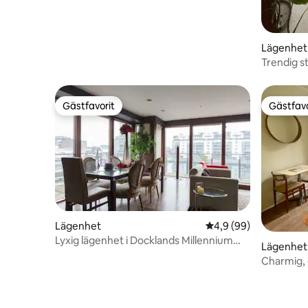
Lägenhet
Trendig s
och Aviva
Gästfavorit
Gästfavo
Gästfavorit
Gästfavo
Lägenhet
4,9 av 5 i genomsnit
4,9 (99)
Lyxig lägenhet i Docklands Millennium
Lägenhet
Tower
Charmig, 