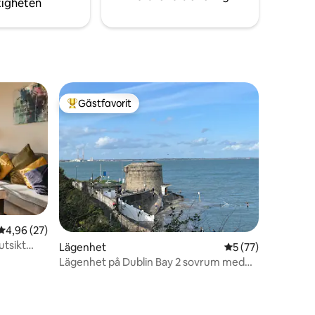
tigheten
Gästfavorit
Populär gästfavorit
4,96 av 5 i genomsnittligt betyg, 27 omdömen
4,96 (27)
utsikt
Lägenhet
5 av 5 i genomsnit
5 (77)
Lägenhet på Dublin Bay 2 sovrum med
egen badrum