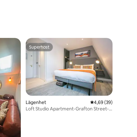
en
Superhost
Superhost
Lägenhet
4,69 av 5 i genomsnit
4,69 (39)
Loft Studio Apartment-Grafton Street-
en
sovplatser 2