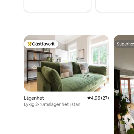
Gästfavorit
Superho
Populär gästfavorit
Superho
Lägenhet
4,96 av 5 i genomsnit
4,96 (27)
Lyxig 2-rumslägenhet i stan