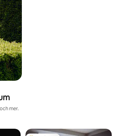
ium
 och mer.
Lägenhe