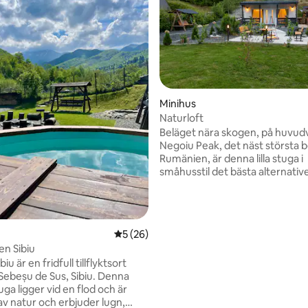
Minihus
tligt betyg, 39 omdömen
Naturloft
Beläget nära skogen, på huvudv
Negoiu Peak, det näst största b
Rumänien, är denna lilla stuga i
småhusstil det bästa alternative
mysig romantisk tillflyktsort i n
Inuti hittar du helt nya lyxiga 
verktyg. De stora fönstren ko
översvämma ditt vardagsrum 
5 av 5 i genomsnittligt betyg, 26 omdöm
5 (26)
naturligt ljus och gardinerna k
n Sibiu
ge tillräckligt med skugga om d
u är en fridfull tillflyktsort
gillar ljuset. Utanför finns en ö
ebeșu de Sus, Sibiu. Denna
från vilken du kan beundra
ga ligger vid en flod och är
bergstopparna.
v natur och erbjuder lugn,