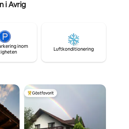
 i Avrig
arkering inom
Luftkonditionering
tigheten
Gästfavorit
Populär gästfavorit