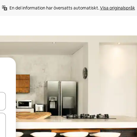
En del information har översatts automatiskt. 
Visa originalspråk
d upp- och nedåtpilarna eller utforska genom att trycka eller svepa.