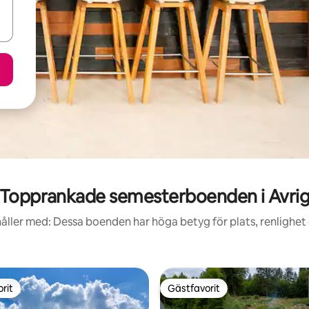
Topprankade semesterboenden i Avri
åller med: Dessa boenden har höga betyg för plats, renlighet
rit
Gästfavorit
rit
Gästfavorit