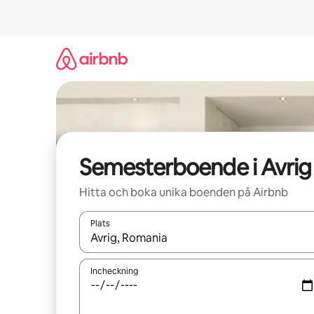
Hoppa
till
innehåll
Semesterboende i Avrig
Hitta och boka unika boenden på Airbnb
Plats
När resultaten är tillgängliga kan du navigera me
Incheckning