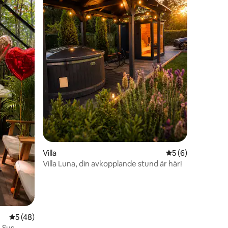
en
Villa
5 av 5 i genomsni
5 (6)
Villa Luna, din avkopplande stund är här!
5 av 5 i genomsnittligt betyg, 48 omdömen
5 (48)
 Sus