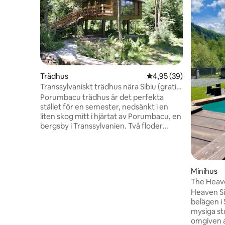
Trädhus
4,95 av 5 i genomsnit
4,95 (39)
Transsylvaniskt trädhus nära Sibiu (gratis
cyklar)
Porumbacu trädhus är det perfekta
stället för en semester, nedsänkt i en
liten skog mitt i hjärtat av Porumbacu, en
bergsby i Transsylvanien. Två floder
korsar fastigheten och du kommer att
vakna varje dag i ett djupt grönt
landskap. Fly från det hektiska
vardagslivet och hitta det avslappnande
Minihus
och tysta sättet att leva. Dessutom, på
The Heave
gården finns vårt transsylvanska
Heaven Sibi
pensionat där du hittar andra faciliteter
belägen i S
för en trevlig vistelse: fullt utrustat kök,
mysiga stu
wifi grill, kiosk, etc.
omgiven a