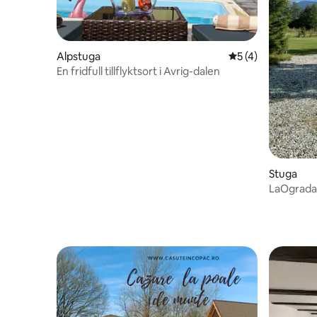
Alpstuga
5 av 5 i genomsni
5 (4)
En fridfull tillflyktsort i Avrig-dalen
Stuga
LaOgrada