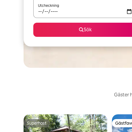
Utcheckning
Sök
Gäster h
Superhost
Gästfavo
Superhost
Gästfavo