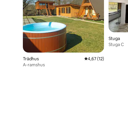
Stuga
Stuga C
Trädhus
4,67 av 5 i genomsnit
4,67 (12)
A-ramshus